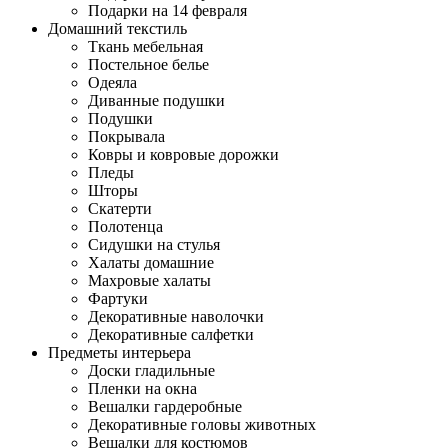
Подарки на 14 февраля
Домашний текстиль
Ткань мебельная
Постельное белье
Одеяла
Диванные подушки
Подушки
Покрывала
Ковры и ковровые дорожки
Пледы
Шторы
Скатерти
Полотенца
Сидушки на стулья
Халаты домашние
Махровые халаты
Фартуки
Декоративные наволочки
Декоративные салфетки
Предметы интерьера
Доски гладильные
Пленки на окна
Вешалки гардеробные
Декоративные головы животных
Вешалки для костюмов