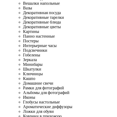
Вешалки напольные
Вазы
Декоративная посуда
Декоративные тарелки
Декоративные блюда
Декоративные цветы
Картины
Панно настенные
Постеры
Интерьерные часы
Подсвечники
Гобелены
Зеркала
Минибары
Шкатулки
Ключницы
Кашпо
Домашние свечи
Рамки для фотографий
Альбомы для фотографий
Иконы
Глобусы настольные
Ароматические диффузоры
Ложки для обуви
Коврики в прихожую