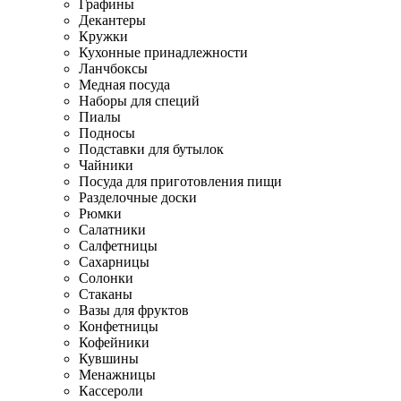
Графины
Декантеры
Кружки
Кухонные принадлежности
Ланчбоксы
Медная посуда
Наборы для специй
Пиалы
Подносы
Подставки для бутылок
Чайники
Посуда для приготовления пищи
Разделочные доски
Рюмки
Салатники
Салфетницы
Сахарницы
Солонки
Стаканы
Вазы для фруктов
Конфетницы
Кофейники
Кувшины
Менажницы
Кассероли