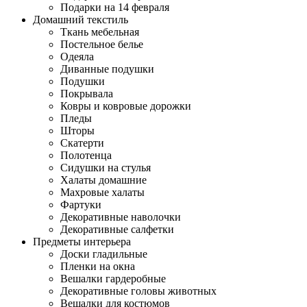
Подарки на 14 февраля
Домашний текстиль
Ткань мебельная
Постельное белье
Одеяла
Диванные подушки
Подушки
Покрывала
Ковры и ковровые дорожки
Пледы
Шторы
Скатерти
Полотенца
Сидушки на стулья
Халаты домашние
Махровые халаты
Фартуки
Декоративные наволочки
Декоративные салфетки
Предметы интерьера
Доски гладильные
Пленки на окна
Вешалки гардеробные
Декоративные головы животных
Вешалки для костюмов