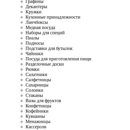
Графины
Декантеры
Кружки
Кухонные принадлежности
Ланчбоксы
Медная посуда
Наборы для специй
Пиалы
Подносы
Подставки для бутылок
Чайники
Посуда для приготовления пищи
Разделочные доски
Рюмки
Салатники
Салфетницы
Сахарницы
Солонки
Стаканы
Вазы для фруктов
Конфетницы
Кофейники
Кувшины
Менажницы
Кассероли