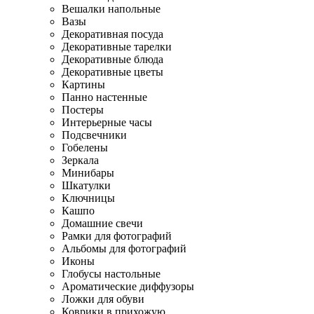
Вешалки напольные
Вазы
Декоративная посуда
Декоративные тарелки
Декоративные блюда
Декоративные цветы
Картины
Панно настенные
Постеры
Интерьерные часы
Подсвечники
Гобелены
Зеркала
Минибары
Шкатулки
Ключницы
Кашпо
Домашние свечи
Рамки для фотографий
Альбомы для фотографий
Иконы
Глобусы настольные
Ароматические диффузоры
Ложки для обуви
Коврики в прихожую