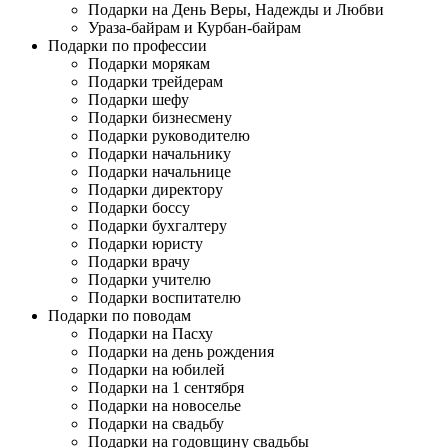
Подарки на День Веры, Надежды и Любви
Ураза-байрам и Курбан-байрам
Подарки по профессии
Подарки морякам
Подарки трейдерам
Подарки шефу
Подарки бизнесмену
Подарки руководителю
Подарки начальнику
Подарки начальнице
Подарки директору
Подарки боссу
Подарки бухгалтеру
Подарки юристу
Подарки врачу
Подарки учителю
Подарки воспитателю
Подарки по поводам
Подарки на Пасху
Подарки на день рождения
Подарки на юбилей
Подарки на 1 сентября
Подарки на новоселье
Подарки на свадьбу
Подарки на годовщину свадьбы