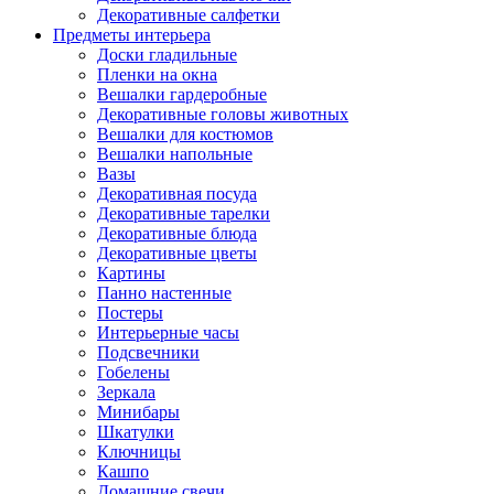
Декоративные салфетки
Предметы интерьера
Доски гладильные
Пленки на окна
Вешалки гардеробные
Декоративные головы животных
Вешалки для костюмов
Вешалки напольные
Вазы
Декоративная посуда
Декоративные тарелки
Декоративные блюда
Декоративные цветы
Картины
Панно настенные
Постеры
Интерьерные часы
Подсвечники
Гобелены
Зеркала
Минибары
Шкатулки
Ключницы
Кашпо
Домашние свечи