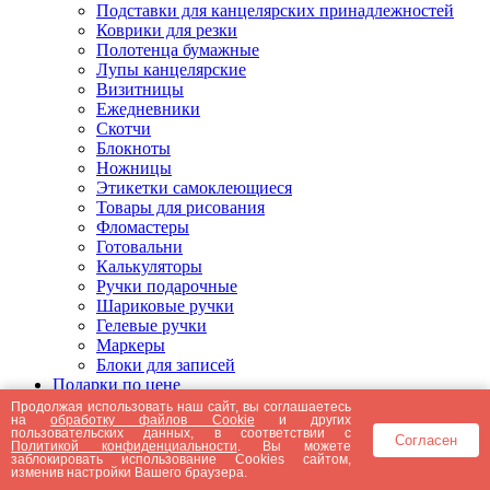
Подставки для канцелярских принадлежностей
Коврики для резки
Полотенца бумажные
Лупы канцелярские
Визитницы
Ежедневники
Скотчи
Блокноты
Ножницы
Этикетки самоклеющиеся
Товары для рисования
Фломастеры
Готовальни
Калькуляторы
Ручки подарочные
Шариковые ручки
Гелевые ручки
Маркеры
Блоки для записей
Подарки по цене
Подарки от 5000 рублей
Продолжая использовать наш сайт, вы соглашаетесь
на
обработку файлов Cookie
и других
Подарки до 5000 рублей
пользовательских данных, в соответствии с
Согласен
Подарки до 3000 рублей
Политикой конфиденциальности
. Вы можете
заблокировать использование Cookies сайтом,
Подарки до 2000 рублей
изменив настройки Вашего браузера.
Подарки до 1000 рублей