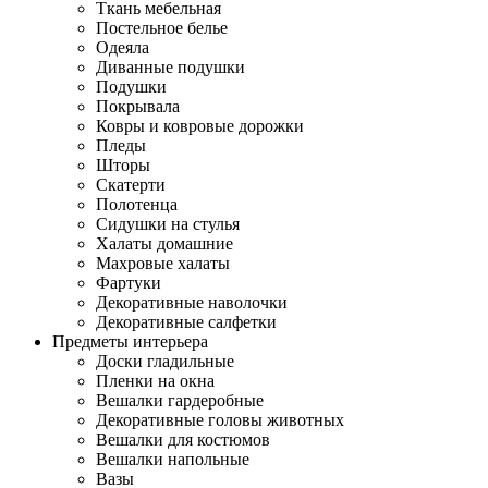
Ткань мебельная
Постельное белье
Одеяла
Диванные подушки
Подушки
Покрывала
Ковры и ковровые дорожки
Пледы
Шторы
Скатерти
Полотенца
Сидушки на стулья
Халаты домашние
Махровые халаты
Фартуки
Декоративные наволочки
Декоративные салфетки
Предметы интерьера
Доски гладильные
Пленки на окна
Вешалки гардеробные
Декоративные головы животных
Вешалки для костюмов
Вешалки напольные
Вазы