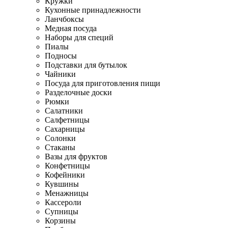
Кружки
Кухонные принадлежности
Ланчбоксы
Медная посуда
Наборы для специй
Пиалы
Подносы
Подставки для бутылок
Чайники
Посуда для приготовления пищи
Разделочные доски
Рюмки
Салатники
Салфетницы
Сахарницы
Солонки
Стаканы
Вазы для фруктов
Конфетницы
Кофейники
Кувшины
Менажницы
Кассероли
Супницы
Корзины