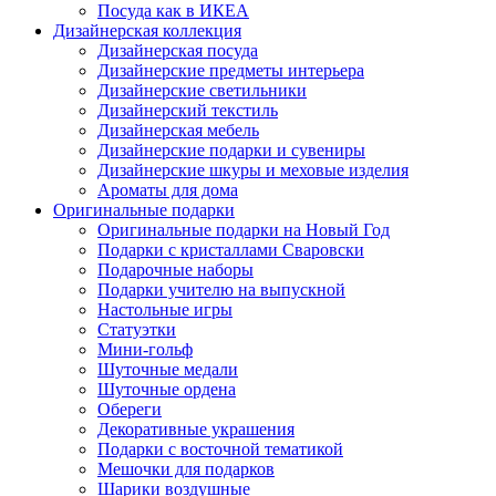
Посуда как в ИКЕА
Дизайнерская коллекция
Дизайнерская посуда
Дизайнерские предметы интерьера
Дизайнерские светильники
Дизайнерский текстиль
Дизайнерская мебель
Дизайнерские подарки и сувениры
Дизайнерские шкуры и меховые изделия
Ароматы для дома
Оригинальные подарки
Оригинальные подарки на Новый Год
Подарки с кристаллами Сваровски
Подарочные наборы
Подарки учителю на выпускной
Настольные игры
Статуэтки
Мини-гольф
Шуточные медали
Шуточные ордена
Обереги
Декоративные украшения
Подарки с восточной тематикой
Мешочки для подарков
Шарики воздушные