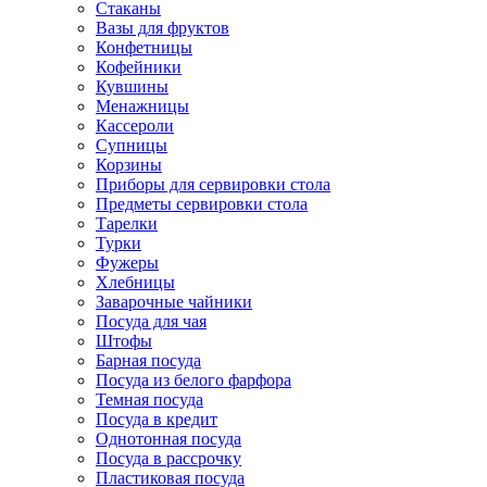
Стаканы
Вазы для фруктов
Конфетницы
Кофейники
Кувшины
Менажницы
Кассероли
Супницы
Корзины
Приборы для сервировки стола
Предметы сервировки стола
Тарелки
Турки
Фужеры
Хлебницы
Заварочные чайники
Посуда для чая
Штофы
Барная посуда
Посуда из белого фарфора
Темная посуда
Посуда в кредит
Однотонная посуда
Посуда в рассрочку
Пластиковая посуда