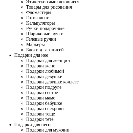
Этикетки самоклеющиеся
Товары для рисования
Фломастеры
Готовальни
Калькуляторы
Ручки подарочные
Шариковые ручки
Гелевые ручки
Маркеры
Блоки для записей
Подарки для нее
Подарки для женщин
Подарки жене
Подарки любимой
Подарки девушке
Подарки девушке коллеге
Подарки подруге
Подарки сестре
Подарки маме
Подарки бабушке
Подарки свекрови
Подарки теще
Подарки тете
Подарки для него
Подарки для мужчин