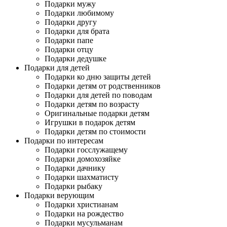
Подарки мужу
Подарки любимому
Подарки другу
Подарки для брата
Подарки папе
Подарки отцу
Подарки дедушке
Подарки для детей
Подарки ко дню защиты детей
Подарки детям от родственников
Подарки для детей по поводам
Подарки детям по возрасту
Оригинальные подарки детям
Игрушки в подарок детям
Подарки детям по стоимости
Подарки по интересам
Подарки госслужащему
Подарки домохозяйке
Подарки дачнику
Подарки шахматисту
Подарки рыбаку
Подарки верующим
Подарки христианам
Подарки на рождество
Подарки мусульманам