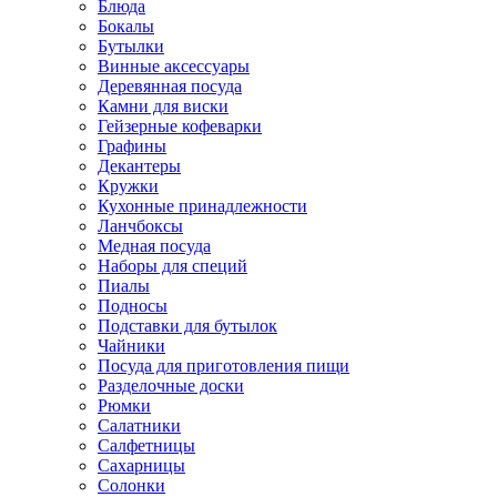
Блюда
Бокалы
Бутылки
Винные аксессуары
Деревянная посуда
Камни для виски
Гейзерные кофеварки
Графины
Декантеры
Кружки
Кухонные принадлежности
Ланчбоксы
Медная посуда
Наборы для специй
Пиалы
Подносы
Подставки для бутылок
Чайники
Посуда для приготовления пищи
Разделочные доски
Рюмки
Салатники
Салфетницы
Сахарницы
Солонки