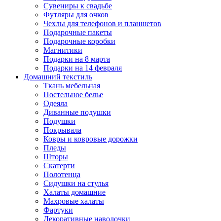
Сувениры к свадьбе
Футляры для очков
Чехлы для телефонов и планшетов
Подарочные пакеты
Подарочные коробки
Магнитики
Подарки на 8 марта
Подарки на 14 февраля
Домашний текстиль
Ткань мебельная
Постельное белье
Одеяла
Диванные подушки
Подушки
Покрывала
Ковры и ковровые дорожки
Пледы
Шторы
Скатерти
Полотенца
Сидушки на стулья
Халаты домашние
Махровые халаты
Фартуки
Декоративные наволочки