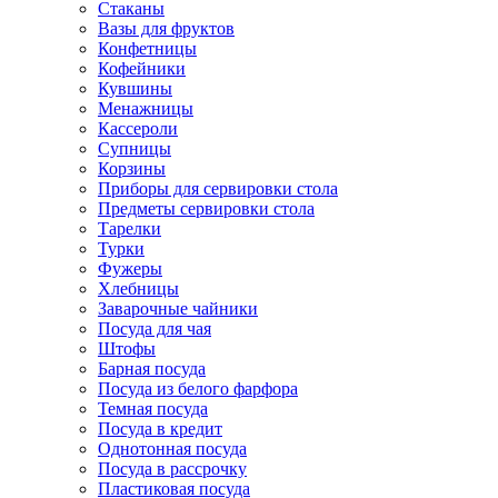
Стаканы
Вазы для фруктов
Конфетницы
Кофейники
Кувшины
Менажницы
Кассероли
Супницы
Корзины
Приборы для сервировки стола
Предметы сервировки стола
Тарелки
Турки
Фужеры
Хлебницы
Заварочные чайники
Посуда для чая
Штофы
Барная посуда
Посуда из белого фарфора
Темная посуда
Посуда в кредит
Однотонная посуда
Посуда в рассрочку
Пластиковая посуда