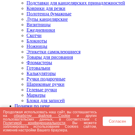
Подставки для канцелярских принадлежностей
Коврики для резки
Полотенца бумажные
Лупы канцелярские
Визитницы
Ежедневники
Скотчи
Блокноты
Ножницы
Этикетки самоклеющиеся
Товары для рисования
Фломастеры
Готовальни
Калькуляторы
Ручки подарочные
Шариковые ручки
Гелевые ручки
Маркеры
Блоки для записей
Подарки по цене
Подарки от 5000 рублей
Продолжая использовать наш сайт, вы соглашаетесь
на
обработку файлов Cookie
и других
Подарки до 5000 рублей
пользовательских данных, в соответствии с
Согласен
Подарки до 3000 рублей
Политикой конфиденциальности
. Вы можете
заблокировать использование Cookies сайтом,
Подарки до 2000 рублей
изменив настройки Вашего браузера.
Подарки до 1000 рублей