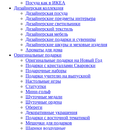
Посуда как в ИКЕА
Дизайнерская коллекция
Дизайнерская посуда
Дизайнерские предметы интерьера
Дизайнерские светильники
Дизайнерский текстиль
Дизайнерская мебель
Дизайнерские подарки и сувениры
Дизайнерские шкуры и меховые изделия
Ароматы для дома
Оригинальные подарки
Оригинальные подарки на Новый Год
Подарки с кристаллами Сваровски
Подарочные наборы
Подарки учителю на выпускной
Настольные игры
Статуэтки
Мини-гольф
Шуточные медали
Шуточные ордена
Обереги
Декоративные украшения
Подарки с восточной тематикой
Мешочки для подарков
Шарики воздушные