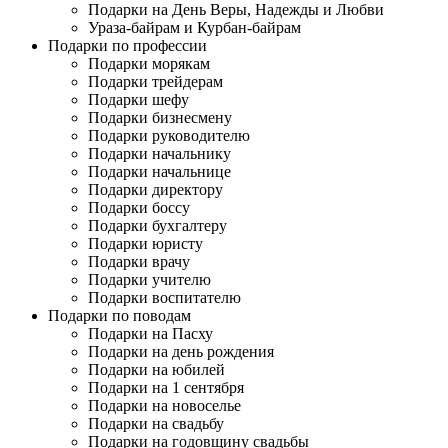
Подарки на День Веры, Надежды и Любви
Ураза-байрам и Курбан-байрам
Подарки по профессии
Подарки морякам
Подарки трейдерам
Подарки шефу
Подарки бизнесмену
Подарки руководителю
Подарки начальнику
Подарки начальнице
Подарки директору
Подарки боссу
Подарки бухгалтеру
Подарки юристу
Подарки врачу
Подарки учителю
Подарки воспитателю
Подарки по поводам
Подарки на Пасху
Подарки на день рождения
Подарки на юбилей
Подарки на 1 сентября
Подарки на новоселье
Подарки на свадьбу
Подарки на годовщину свадьбы