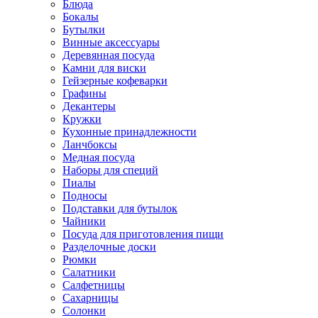
Блюда
Бокалы
Бутылки
Винные аксессуары
Деревянная посуда
Камни для виски
Гейзерные кофеварки
Графины
Декантеры
Кружки
Кухонные принадлежности
Ланчбоксы
Медная посуда
Наборы для специй
Пиалы
Подносы
Подставки для бутылок
Чайники
Посуда для приготовления пищи
Разделочные доски
Рюмки
Салатники
Салфетницы
Сахарницы
Солонки