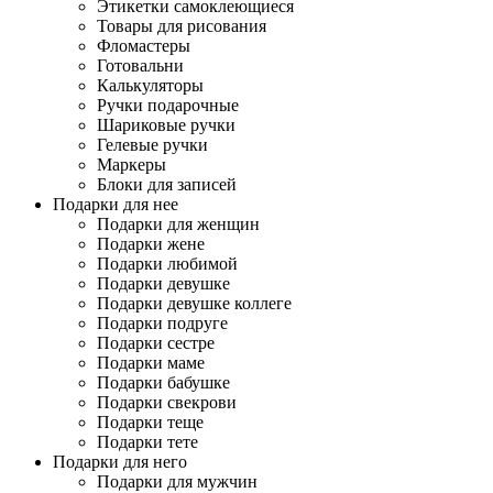
Этикетки самоклеющиеся
Товары для рисования
Фломастеры
Готовальни
Калькуляторы
Ручки подарочные
Шариковые ручки
Гелевые ручки
Маркеры
Блоки для записей
Подарки для нее
Подарки для женщин
Подарки жене
Подарки любимой
Подарки девушке
Подарки девушке коллеге
Подарки подруге
Подарки сестре
Подарки маме
Подарки бабушке
Подарки свекрови
Подарки теще
Подарки тете
Подарки для него
Подарки для мужчин