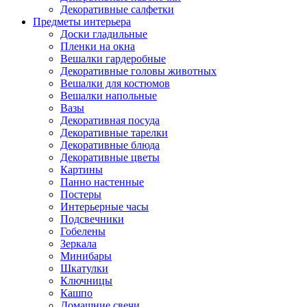
Декоративные салфетки
Предметы интерьера
Доски гладильные
Пленки на окна
Вешалки гардеробные
Декоративные головы животных
Вешалки для костюмов
Вешалки напольные
Вазы
Декоративная посуда
Декоративные тарелки
Декоративные блюда
Декоративные цветы
Картины
Панно настенные
Постеры
Интерьерные часы
Подсвечники
Гобелены
Зеркала
Минибары
Шкатулки
Ключницы
Кашпо
Домашние свечи