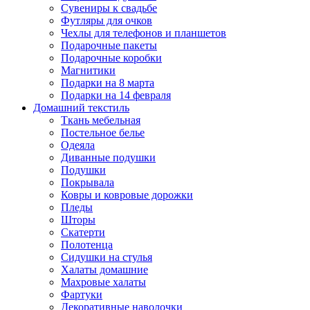
Сувениры к свадьбе
Футляры для очков
Чехлы для телефонов и планшетов
Подарочные пакеты
Подарочные коробки
Магнитики
Подарки на 8 марта
Подарки на 14 февраля
Домашний текстиль
Ткань мебельная
Постельное белье
Одеяла
Диванные подушки
Подушки
Покрывала
Ковры и ковровые дорожки
Пледы
Шторы
Скатерти
Полотенца
Сидушки на стулья
Халаты домашние
Махровые халаты
Фартуки
Декоративные наволочки