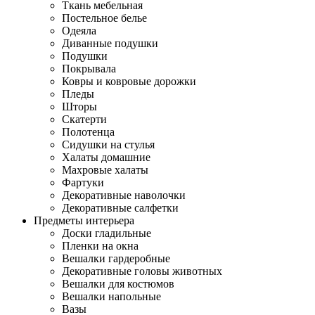
Ткань мебельная
Постельное белье
Одеяла
Диванные подушки
Подушки
Покрывала
Ковры и ковровые дорожки
Пледы
Шторы
Скатерти
Полотенца
Сидушки на стулья
Халаты домашние
Махровые халаты
Фартуки
Декоративные наволочки
Декоративные салфетки
Предметы интерьера
Доски гладильные
Пленки на окна
Вешалки гардеробные
Декоративные головы животных
Вешалки для костюмов
Вешалки напольные
Вазы