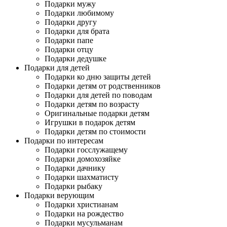
Подарки мужу
Подарки любимому
Подарки другу
Подарки для брата
Подарки папе
Подарки отцу
Подарки дедушке
Подарки для детей
Подарки ко дню защиты детей
Подарки детям от родственников
Подарки для детей по поводам
Подарки детям по возрасту
Оригинальные подарки детям
Игрушки в подарок детям
Подарки детям по стоимости
Подарки по интересам
Подарки госслужащему
Подарки домохозяйке
Подарки дачнику
Подарки шахматисту
Подарки рыбаку
Подарки верующим
Подарки христианам
Подарки на рождество
Подарки мусульманам