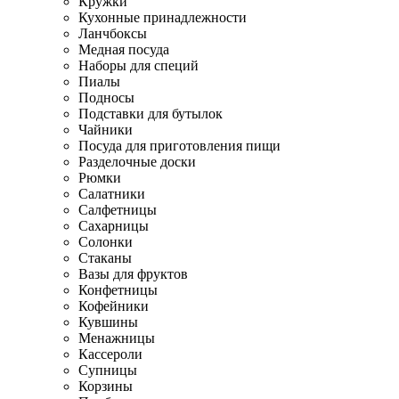
Кружки
Кухонные принадлежности
Ланчбоксы
Медная посуда
Наборы для специй
Пиалы
Подносы
Подставки для бутылок
Чайники
Посуда для приготовления пищи
Разделочные доски
Рюмки
Салатники
Салфетницы
Сахарницы
Солонки
Стаканы
Вазы для фруктов
Конфетницы
Кофейники
Кувшины
Менажницы
Кассероли
Супницы
Корзины