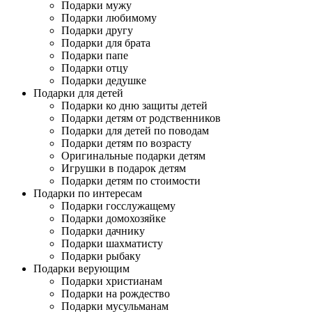
Подарки мужу
Подарки любимому
Подарки другу
Подарки для брата
Подарки папе
Подарки отцу
Подарки дедушке
Подарки для детей
Подарки ко дню защиты детей
Подарки детям от родственников
Подарки для детей по поводам
Подарки детям по возрасту
Оригинальные подарки детям
Игрушки в подарок детям
Подарки детям по стоимости
Подарки по интересам
Подарки госслужащему
Подарки домохозяйке
Подарки дачнику
Подарки шахматисту
Подарки рыбаку
Подарки верующим
Подарки христианам
Подарки на рождество
Подарки мусульманам