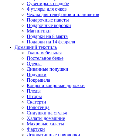
Сувениры к свадьбе
Футляры для очков
Чехлы для телефонов и планшетов
Подарочные пакеты
Подарочные коробки
Магнитики
Подарки на 8 марта
Подарки на 14 февраля
Домашний текстиль
Ткань мебельная
Постельное белье
Одеяла
Диванные подушки
Подушки
Покрывала
Ковры и ковровые дорожки
Пледы
Шторы
Скатерти
Полотенца
Сидушки на стулья
Халаты домашние
Махровые халаты
Фартуки
Декоративные наволочки