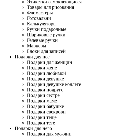
Этикетки самоклеющиеся
Товары для рисования
Фломастеры
Готовальни
Калькуляторы
Ручки подарочные
Шариковые ручки
Гелевые ручки
Маркеры
Блоки для записей
Подарки для нее
Подарки для женщин
Подарки жене
Подарки любимой
Подарки девушке
Подарки девушке коллеге
Подарки подруге
Подарки сестре
Подарки маме
Подарки бабушке
Подарки свекрови
Подарки теще
Подарки тете
Подарки для него
Подарки для мужчин