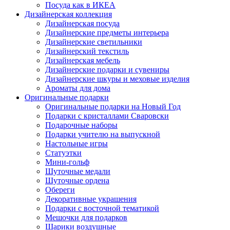
Посуда как в ИКЕА
Дизайнерская коллекция
Дизайнерская посуда
Дизайнерские предметы интерьера
Дизайнерские светильники
Дизайнерский текстиль
Дизайнерская мебель
Дизайнерские подарки и сувениры
Дизайнерские шкуры и меховые изделия
Ароматы для дома
Оригинальные подарки
Оригинальные подарки на Новый Год
Подарки с кристаллами Сваровски
Подарочные наборы
Подарки учителю на выпускной
Настольные игры
Статуэтки
Мини-гольф
Шуточные медали
Шуточные ордена
Обереги
Декоративные украшения
Подарки с восточной тематикой
Мешочки для подарков
Шарики воздушные