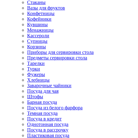
Стаканы
Вазы для фруктов
Конфетницы
Кофейники
Кувшины
Менажницы
Кассероли
Супницы
Корзины
Приборы для сервировки стола
Предметы сервировки стола
Тарелки
Турки
Фужеры
Хлебницы
Заварочные чайники
Посуда для чая
Штофы
Барная посуда
Посуда из белого фарфора
Темная посуда
Посуда в кредит
Однотонная посуда
Посуда в рассрочку
Пластиковая посуда