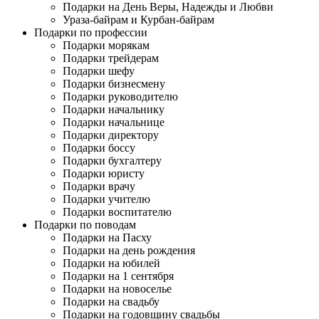
Подарки на День Веры, Надежды и Любви
Ураза-байрам и Курбан-байрам
Подарки по профессии
Подарки морякам
Подарки трейдерам
Подарки шефу
Подарки бизнесмену
Подарки руководителю
Подарки начальнику
Подарки начальнице
Подарки директору
Подарки боссу
Подарки бухгалтеру
Подарки юристу
Подарки врачу
Подарки учителю
Подарки воспитателю
Подарки по поводам
Подарки на Пасху
Подарки на день рождения
Подарки на юбилей
Подарки на 1 сентября
Подарки на новоселье
Подарки на свадьбу
Подарки на годовщину свадьбы