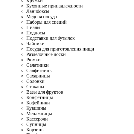
Кружки
Кухонные принадлежности
Ланчбоксы
Медная посуда
Наборы для специй
Пиалы
Подносы
Подставки для бутылок
Чайники
Посуда для приготовления пищи
Разделочные доски
Рюмки
Салатники
Салфетницы
Сахарницы
Солонки
Стаканы
Вазы для фруктов
Конфетницы
Кофейники
Кувшины
Менажницы
Кассероли
Супницы
Корзины