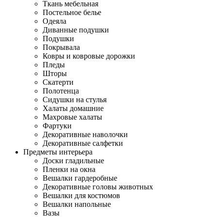
Ткань мебельная
Постельное белье
Одеяла
Диванные подушки
Подушки
Покрывала
Ковры и ковровые дорожки
Пледы
Шторы
Скатерти
Полотенца
Сидушки на стулья
Халаты домашние
Махровые халаты
Фартуки
Декоративные наволочки
Декоративные салфетки
Предметы интерьера
Доски гладильные
Пленки на окна
Вешалки гардеробные
Декоративные головы животных
Вешалки для костюмов
Вешалки напольные
Вазы