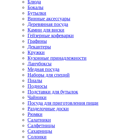
Блюда
Бокалы
Бутылки
Винные аксессуары
Деревянная посуда
Камни для виски
Гейзерные кофеварки
Графины
Декантеры
Кружки
Кухонные принадлежности
Ланчбоксы
Медная посуда
Наборы для специй
Пиалы
Подносы
Подставки для бутылок
Чайники
Посуда для приготовления пищи
Разделочные доски
Рюмки
Салатники
Салфетницы
Сахарницы
Солонки