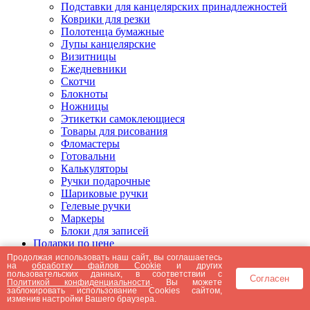
Подставки для канцелярских принадлежностей
Коврики для резки
Полотенца бумажные
Лупы канцелярские
Визитницы
Ежедневники
Скотчи
Блокноты
Ножницы
Этикетки самоклеющиеся
Товары для рисования
Фломастеры
Готовальни
Калькуляторы
Ручки подарочные
Шариковые ручки
Гелевые ручки
Маркеры
Блоки для записей
Подарки по цене
Подарки от 5000 рублей
Продолжая использовать наш сайт, вы соглашаетесь
на
обработку файлов Cookie
и других
Подарки до 5000 рублей
пользовательских данных, в соответствии с
Согласен
Подарки до 3000 рублей
Политикой конфиденциальности
. Вы можете
заблокировать использование Cookies сайтом,
Подарки до 2000 рублей
изменив настройки Вашего браузера.
Подарки до 1000 рублей