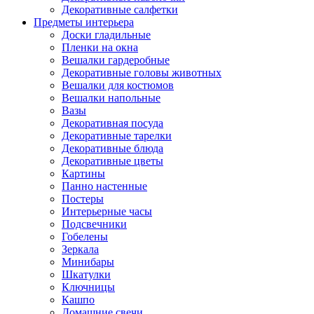
Декоративные салфетки
Предметы интерьера
Доски гладильные
Пленки на окна
Вешалки гардеробные
Декоративные головы животных
Вешалки для костюмов
Вешалки напольные
Вазы
Декоративная посуда
Декоративные тарелки
Декоративные блюда
Декоративные цветы
Картины
Панно настенные
Постеры
Интерьерные часы
Подсвечники
Гобелены
Зеркала
Минибары
Шкатулки
Ключницы
Кашпо
Домашние свечи