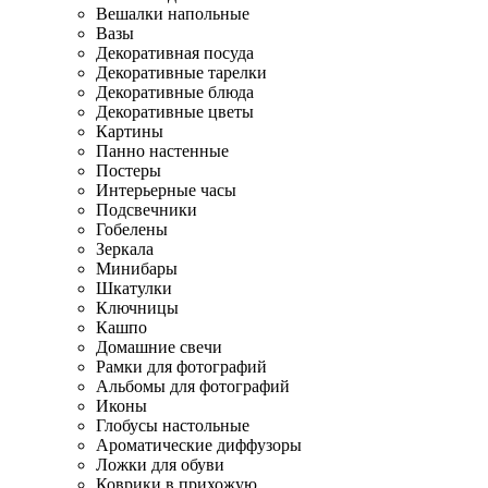
Вешалки напольные
Вазы
Декоративная посуда
Декоративные тарелки
Декоративные блюда
Декоративные цветы
Картины
Панно настенные
Постеры
Интерьерные часы
Подсвечники
Гобелены
Зеркала
Минибары
Шкатулки
Ключницы
Кашпо
Домашние свечи
Рамки для фотографий
Альбомы для фотографий
Иконы
Глобусы настольные
Ароматические диффузоры
Ложки для обуви
Коврики в прихожую