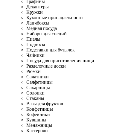
Графины
Декантеры
Кружки
Кухонные принадлежности
Ланчбоксы
Медная посуда
Наборы для специй
Пиалы
Подносы
Подставки для бутылок
Чайники
Посуда для приготовления пищи
Разделочные доски
Рюмки
Салатники
Салфетницы
Сахарницы
Солонки
Стаканы
Вазы для фруктов
Конфетницы
Кофейники
Кувшины
Менажницы
Кассероли