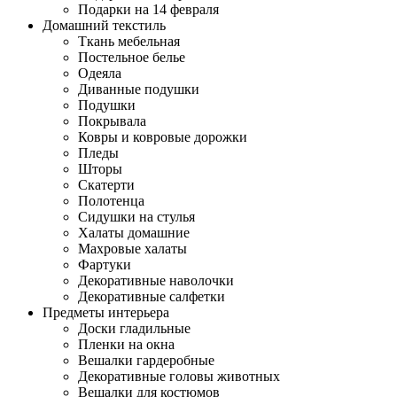
Подарки на 14 февраля
Домашний текстиль
Ткань мебельная
Постельное белье
Одеяла
Диванные подушки
Подушки
Покрывала
Ковры и ковровые дорожки
Пледы
Шторы
Скатерти
Полотенца
Сидушки на стулья
Халаты домашние
Махровые халаты
Фартуки
Декоративные наволочки
Декоративные салфетки
Предметы интерьера
Доски гладильные
Пленки на окна
Вешалки гардеробные
Декоративные головы животных
Вешалки для костюмов