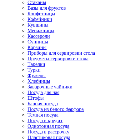
Стаканы
Вазы для фруктов
Конфетницы
Кофейники
Кувшины
Менажницы
Кассероли
Супницы
Корзины
Приборы для сервировки стола
Предметы сервировки стола
Тарелки
Турки
Фужеры
Хлебницы
Заварочные чайники
Посуда для чая
Штофы
Барная посуда
Посуда из белого фарфора
Темная посуда
Посуда в кредит
Однотонная посуда
Посуда в рассрочку
Пластиковая посуда