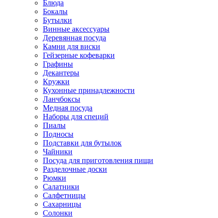
Блюда
Бокалы
Бутылки
Винные аксессуары
Деревянная посуда
Камни для виски
Гейзерные кофеварки
Графины
Декантеры
Кружки
Кухонные принадлежности
Ланчбоксы
Медная посуда
Наборы для специй
Пиалы
Подносы
Подставки для бутылок
Чайники
Посуда для приготовления пищи
Разделочные доски
Рюмки
Салатники
Салфетницы
Сахарницы
Солонки