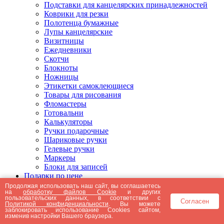
Подставки для канцелярских принадлежностей
Коврики для резки
Полотенца бумажные
Лупы канцелярские
Визитницы
Ежедневники
Скотчи
Блокноты
Ножницы
Этикетки самоклеющиеся
Товары для рисования
Фломастеры
Готовальни
Калькуляторы
Ручки подарочные
Шариковые ручки
Гелевые ручки
Маркеры
Блоки для записей
Подарки по цене
Подарки от 5000 рублей
Продолжая использовать наш сайт, вы соглашаетесь
на
обработку файлов Cookie
и других
Подарки до 5000 рублей
пользовательских данных, в соответствии с
Согласен
Подарки до 3000 рублей
Политикой конфиденциальности
. Вы можете
заблокировать использование Cookies сайтом,
Подарки до 2000 рублей
изменив настройки Вашего браузера.
Подарки до 1000 рублей