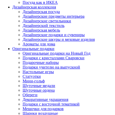
Посуда как в ИКЕА
Дизайнерская коллекция
Дизайнерская посуда
Дизайнерские предметы интерьера
Дизайнерские светильники
Дизайнерский текстиль
Дизайнерская мебель
Дизайнерские подарки и сувениры
Дизайнерские шкуры и меховые изделия
Ароматы для дома
Оригинальные подарки
Оригинальные подарки на Новый Год
Подарки с кристаллами Сваровски
Подарочные наборы
Подарки учителю на выпускной
Настольные игры
Статуэтки
Мини-гольф
Шуточные медали
Шуточные ордена
Обереги
Декоративные украшения
Подарки с восточной тематикой
Мешочки для подарков
Шарики воздушные