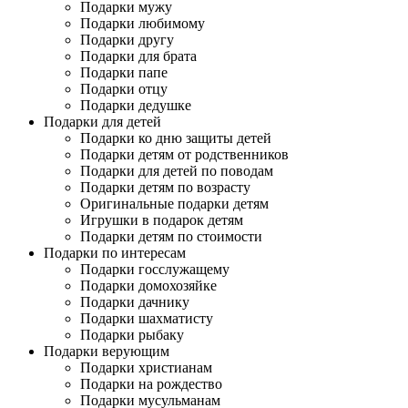
Подарки мужу
Подарки любимому
Подарки другу
Подарки для брата
Подарки папе
Подарки отцу
Подарки дедушке
Подарки для детей
Подарки ко дню защиты детей
Подарки детям от родственников
Подарки для детей по поводам
Подарки детям по возрасту
Оригинальные подарки детям
Игрушки в подарок детям
Подарки детям по стоимости
Подарки по интересам
Подарки госслужащему
Подарки домохозяйке
Подарки дачнику
Подарки шахматисту
Подарки рыбаку
Подарки верующим
Подарки христианам
Подарки на рождество
Подарки мусульманам