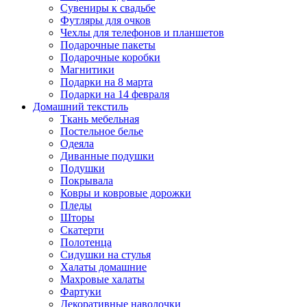
Сувениры к свадьбе
Футляры для очков
Чехлы для телефонов и планшетов
Подарочные пакеты
Подарочные коробки
Магнитики
Подарки на 8 марта
Подарки на 14 февраля
Домашний текстиль
Ткань мебельная
Постельное белье
Одеяла
Диванные подушки
Подушки
Покрывала
Ковры и ковровые дорожки
Пледы
Шторы
Скатерти
Полотенца
Сидушки на стулья
Халаты домашние
Махровые халаты
Фартуки
Декоративные наволочки