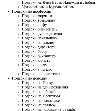
Подарки на День Веры, Надежды и Любви
Ураза-байрам и Курбан-байрам
Подарки по профессии
Подарки морякам
Подарки трейдерам
Подарки шефу
Подарки бизнесмену
Подарки руководителю
Подарки начальнику
Подарки начальнице
Подарки директору
Подарки боссу
Подарки бухгалтеру
Подарки юристу
Подарки врачу
Подарки учителю
Подарки воспитателю
Подарки по поводам
Подарки на Пасху
Подарки на день рождения
Подарки на юбилей
Подарки на 1 сентября
Подарки на новоселье
Подарки на свадьбу
Подарки на годовщину свадьбы