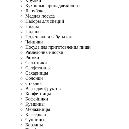
Кружки
Кухонные принадлежности
Ланчбоксы
Медная посуда
Наборы для специй
Пиалы
Подносы
Подставки для бутылок
Чайники
Посуда для приготовления пищи
Разделочные доски
Рюмки
Салатники
Салфетницы
Сахарницы
Солонки
Стаканы
Вазы для фруктов
Конфетницы
Кофейники
Кувшины
Менажницы
Кассероли
Супницы
Корзины