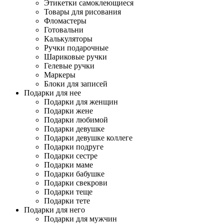
Этикетки самоклеющиеся
Товары для рисования
Фломастеры
Готовальни
Калькуляторы
Ручки подарочные
Шариковые ручки
Гелевые ручки
Маркеры
Блоки для записей
Подарки для нее
Подарки для женщин
Подарки жене
Подарки любимой
Подарки девушке
Подарки девушке коллеге
Подарки подруге
Подарки сестре
Подарки маме
Подарки бабушке
Подарки свекрови
Подарки теще
Подарки тете
Подарки для него
Подарки для мужчин