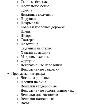
Ткань мебельная
Постельное белье
Одеяла
Диванные подушки
Подушки
Покрывала
Ковры и ковровые дорожки
Пледы
Шторы
Скатерти
Полотенца
Сидушки на стулья
Халаты домашние
Махровые халаты
Фартуки
Декоративные наволочки
Декоративные салфетки
Предметы интерьера
Доски гладильные
Пленки на окна
Вешалки гардеробные
Декоративные головы животных
Вешалки для костюмов
Вешалки напольные
Вазы