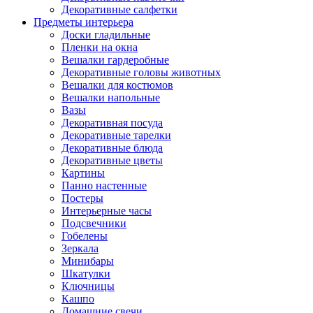
Декоративные салфетки
Предметы интерьера
Доски гладильные
Пленки на окна
Вешалки гардеробные
Декоративные головы животных
Вешалки для костюмов
Вешалки напольные
Вазы
Декоративная посуда
Декоративные тарелки
Декоративные блюда
Декоративные цветы
Картины
Панно настенные
Постеры
Интерьерные часы
Подсвечники
Гобелены
Зеркала
Минибары
Шкатулки
Ключницы
Кашпо
Домашние свечи