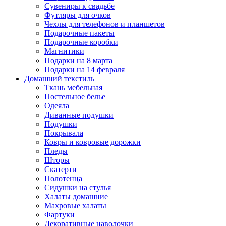
Сувениры к свадьбе
Футляры для очков
Чехлы для телефонов и планшетов
Подарочные пакеты
Подарочные коробки
Магнитики
Подарки на 8 марта
Подарки на 14 февраля
Домашний текстиль
Ткань мебельная
Постельное белье
Одеяла
Диванные подушки
Подушки
Покрывала
Ковры и ковровые дорожки
Пледы
Шторы
Скатерти
Полотенца
Сидушки на стулья
Халаты домашние
Махровые халаты
Фартуки
Декоративные наволочки