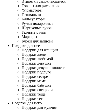
Этикетки самоклеющиеся
Товары для рисования
Фломастеры
Готовальни
Калькуляторы
Ручки подарочные
Шариковые ручки
Гелевые ручки
Маркеры
Блоки для записей
Подарки для нее
Подарки для женщин
Подарки жене
Подарки любимой
Подарки девушке
Подарки девушке коллеге
Подарки подруге
Подарки сестре
Подарки маме
Подарки бабушке
Подарки свекрови
Подарки теще
Подарки тете
Подарки для него
Подарки для мужчин