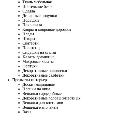
Ткань мебельная
Постельное белье
Одеяла
Диванные подушки
Подушки
Покрывала
Ковры и ковровые дорожки
Пледы
Шторы
Скатерти
Полотенца
Сидушки на стулья
Халаты домашние
Махровые халаты
Фартуки
Декоративные наволочки
Декоративные салфетки
Предметы интерьера
Доски гладильные
Пленки на окна
Вешалки гардеробные
Декоративные головы животных
Вешалки для костюмов
Вешалки напольные
Вазы