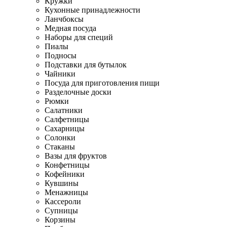
Кружки
Кухонные принадлежности
Ланчбоксы
Медная посуда
Наборы для специй
Пиалы
Подносы
Подставки для бутылок
Чайники
Посуда для приготовления пищи
Разделочные доски
Рюмки
Салатники
Салфетницы
Сахарницы
Солонки
Стаканы
Вазы для фруктов
Конфетницы
Кофейники
Кувшины
Менажницы
Кассероли
Супницы
Корзины