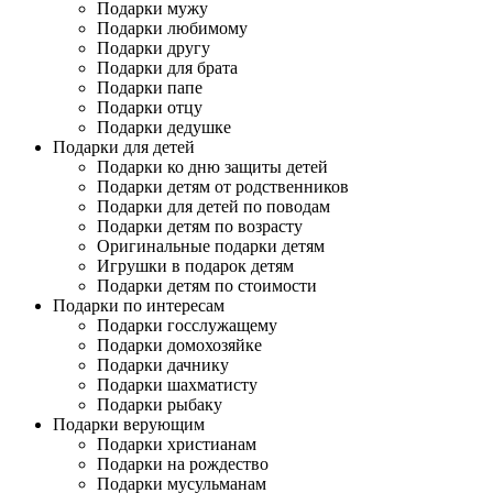
Подарки мужу
Подарки любимому
Подарки другу
Подарки для брата
Подарки папе
Подарки отцу
Подарки дедушке
Подарки для детей
Подарки ко дню защиты детей
Подарки детям от родственников
Подарки для детей по поводам
Подарки детям по возрасту
Оригинальные подарки детям
Игрушки в подарок детям
Подарки детям по стоимости
Подарки по интересам
Подарки госслужащему
Подарки домохозяйке
Подарки дачнику
Подарки шахматисту
Подарки рыбаку
Подарки верующим
Подарки христианам
Подарки на рождество
Подарки мусульманам