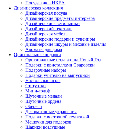
Посуда как в ИКЕА
Дизайнерская коллекция
Дизайнерская посуда
Дизайнерские предметы интерьера
Дизайнерские светильники
Дизайнерский текстиль
Дизайнерская мебель
Дизайнерские подарки и сувениры
Дизайнерские шкуры и меховые изделия
Ароматы для дома
Оригинальные подарки
Оригинальные подарки на Новый Год
Подарки с кристаллами Сваровски
Подарочные наборы
Подарки учителю на выпускной
Настольные игры
Статуэтки
Мини-гольф
Шуточные медали
Шуточные ордена
Обереги
Декоративные украшения
Подарки с восточной тематикой
Мешочки для подарков
Шарики воздушные