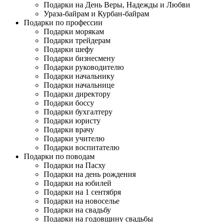
Подарки на День Веры, Надежды и Любви
Ураза-байрам и Курбан-байрам
Подарки по профессии
Подарки морякам
Подарки трейдерам
Подарки шефу
Подарки бизнесмену
Подарки руководителю
Подарки начальнику
Подарки начальнице
Подарки директору
Подарки боссу
Подарки бухгалтеру
Подарки юристу
Подарки врачу
Подарки учителю
Подарки воспитателю
Подарки по поводам
Подарки на Пасху
Подарки на день рождения
Подарки на юбилей
Подарки на 1 сентября
Подарки на новоселье
Подарки на свадьбу
Подарки на годовщину свадьбы