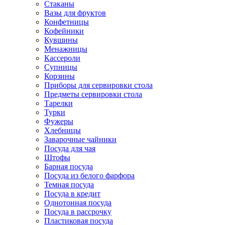
Стаканы
Вазы для фруктов
Конфетницы
Кофейники
Кувшины
Менажницы
Кассероли
Супницы
Корзины
Приборы для сервировки стола
Предметы сервировки стола
Тарелки
Турки
Фужеры
Хлебницы
Заварочные чайники
Посуда для чая
Штофы
Барная посуда
Посуда из белого фарфора
Темная посуда
Посуда в кредит
Однотонная посуда
Посуда в рассрочку
Пластиковая посуда