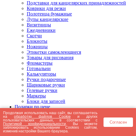
Подставки для канцелярских принадлежностей
Коврики для резки
Полотенца бумажные
Лупы канцелярские
Визитницы
Ежедневники
Скотчи
Блокноты
Ножницы
Этикетки самоклеющиеся
Товары для рисования
Фломастеры
Готовальни
Калькуляторы
Ручки подарочные
Шариковые ручки
Гелевые ручки
Маркеры
Блоки для записей
Подарки по цене
Подарки от 5000 рублей
Продолжая использовать наш сайт, вы соглашаетесь
на
обработку файлов Cookie
и других
Подарки до 5000 рублей
пользовательских данных, в соответствии с
Согласен
Подарки до 3000 рублей
Политикой конфиденциальности
. Вы можете
заблокировать использование Cookies сайтом,
Подарки до 2000 рублей
изменив настройки Вашего браузера.
Подарки до 1000 рублей