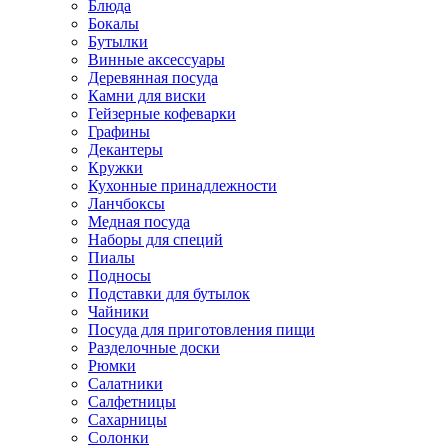
Блюда
Бокалы
Бутылки
Винные аксессуары
Деревянная посуда
Камни для виски
Гейзерные кофеварки
Графины
Декантеры
Кружки
Кухонные принадлежности
Ланчбоксы
Медная посуда
Наборы для специй
Пиалы
Подносы
Подставки для бутылок
Чайники
Посуда для приготовления пищи
Разделочные доски
Рюмки
Салатники
Салфетницы
Сахарницы
Солонки