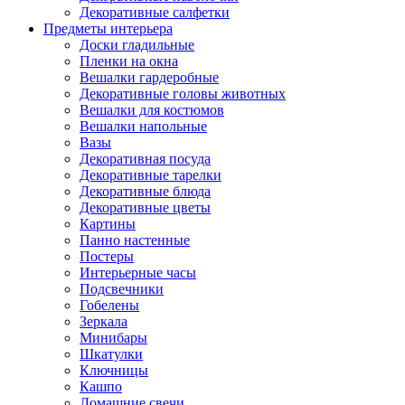
Декоративные салфетки
Предметы интерьера
Доски гладильные
Пленки на окна
Вешалки гардеробные
Декоративные головы животных
Вешалки для костюмов
Вешалки напольные
Вазы
Декоративная посуда
Декоративные тарелки
Декоративные блюда
Декоративные цветы
Картины
Панно настенные
Постеры
Интерьерные часы
Подсвечники
Гобелены
Зеркала
Минибары
Шкатулки
Ключницы
Кашпо
Домашние свечи