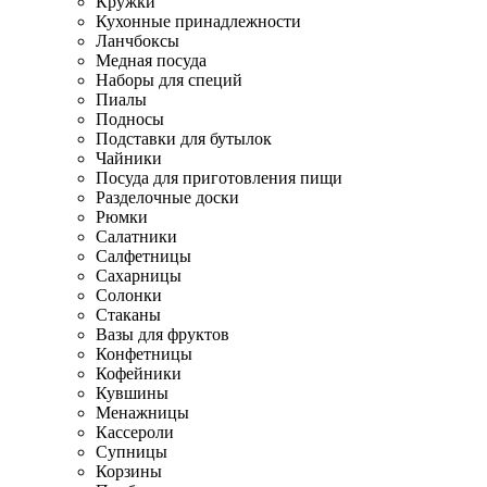
Кружки
Кухонные принадлежности
Ланчбоксы
Медная посуда
Наборы для специй
Пиалы
Подносы
Подставки для бутылок
Чайники
Посуда для приготовления пищи
Разделочные доски
Рюмки
Салатники
Салфетницы
Сахарницы
Солонки
Стаканы
Вазы для фруктов
Конфетницы
Кофейники
Кувшины
Менажницы
Кассероли
Супницы
Корзины