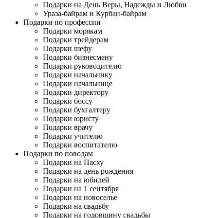
Подарки на День Веры, Надежды и Любви
Ураза-байрам и Курбан-байрам
Подарки по профессии
Подарки морякам
Подарки трейдерам
Подарки шефу
Подарки бизнесмену
Подарки руководителю
Подарки начальнику
Подарки начальнице
Подарки директору
Подарки боссу
Подарки бухгалтеру
Подарки юристу
Подарки врачу
Подарки учителю
Подарки воспитателю
Подарки по поводам
Подарки на Пасху
Подарки на день рождения
Подарки на юбилей
Подарки на 1 сентября
Подарки на новоселье
Подарки на свадьбу
Подарки на годовщину свадьбы