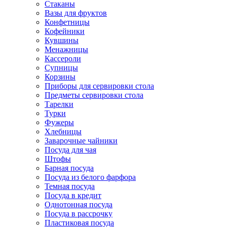
Стаканы
Вазы для фруктов
Конфетницы
Кофейники
Кувшины
Менажницы
Кассероли
Супницы
Корзины
Приборы для сервировки стола
Предметы сервировки стола
Тарелки
Турки
Фужеры
Хлебницы
Заварочные чайники
Посуда для чая
Штофы
Барная посуда
Посуда из белого фарфора
Темная посуда
Посуда в кредит
Однотонная посуда
Посуда в рассрочку
Пластиковая посуда