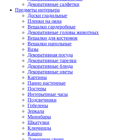
Декоративные салфетки
Предметы интерьера
Доски гладильные
Пленки на окна
Вешалки гардеробные
Декоративные головы животных
Вешалки для костюмов
Вешалки напольные
Вазы
Декоративная посуда
Декоративные тарелки
Декоративные блюда
Декоративные цветы
Картины
Панно настенные
Постеры
Интерьерные часы
Подсвечники
Гобелены
Зеркала
Минибары
Шкатулки
Ключницы
Кашпо
Домашние свечи