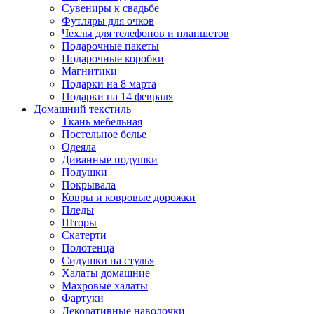
Сувениры к свадьбе
Футляры для очков
Чехлы для телефонов и планшетов
Подарочные пакеты
Подарочные коробки
Магнитики
Подарки на 8 марта
Подарки на 14 февраля
Домашний текстиль
Ткань мебельная
Постельное белье
Одеяла
Диванные подушки
Подушки
Покрывала
Ковры и ковровые дорожки
Пледы
Шторы
Скатерти
Полотенца
Сидушки на стулья
Халаты домашние
Махровые халаты
Фартуки
Декоративные наволочки