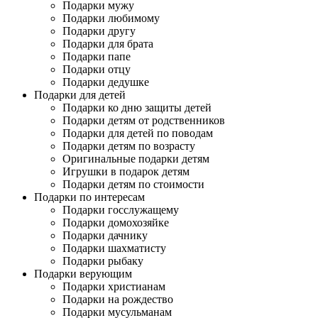
Подарки мужу
Подарки любимому
Подарки другу
Подарки для брата
Подарки папе
Подарки отцу
Подарки дедушке
Подарки для детей
Подарки ко дню защиты детей
Подарки детям от родственников
Подарки для детей по поводам
Подарки детям по возрасту
Оригинальные подарки детям
Игрушки в подарок детям
Подарки детям по стоимости
Подарки по интересам
Подарки госслужащему
Подарки домохозяйке
Подарки дачнику
Подарки шахматисту
Подарки рыбаку
Подарки верующим
Подарки христианам
Подарки на рождество
Подарки мусульманам