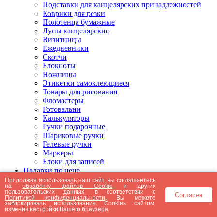
Подставки для канцелярских принадлежностей
Коврики для резки
Полотенца бумажные
Лупы канцелярские
Визитницы
Ежедневники
Скотчи
Блокноты
Ножницы
Этикетки самоклеющиеся
Товары для рисования
Фломастеры
Готовальни
Калькуляторы
Ручки подарочные
Шариковые ручки
Гелевые ручки
Маркеры
Блоки для записей
Подарки по цене
Подарки от 5000 рублей
Продолжая использовать наш сайт, вы соглашаетесь
на
обработку файлов Cookie
и других
Подарки до 5000 рублей
пользовательских данных, в соответствии с
Согласен
Подарки до 3000 рублей
Политикой конфиденциальности
. Вы можете
заблокировать использование Cookies сайтом,
Подарки до 2000 рублей
изменив настройки Вашего браузера.
Подарки до 1000 рублей