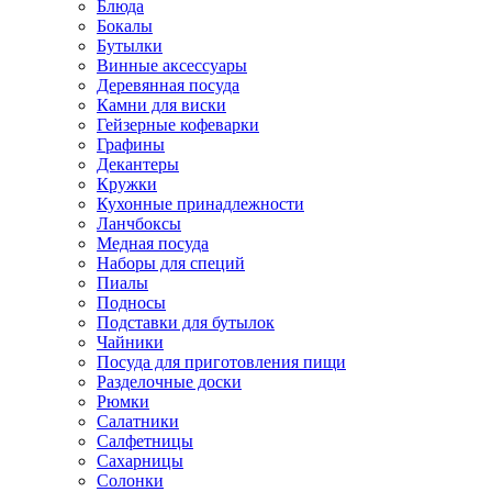
Блюда
Бокалы
Бутылки
Винные аксессуары
Деревянная посуда
Камни для виски
Гейзерные кофеварки
Графины
Декантеры
Кружки
Кухонные принадлежности
Ланчбоксы
Медная посуда
Наборы для специй
Пиалы
Подносы
Подставки для бутылок
Чайники
Посуда для приготовления пищи
Разделочные доски
Рюмки
Салатники
Салфетницы
Сахарницы
Солонки