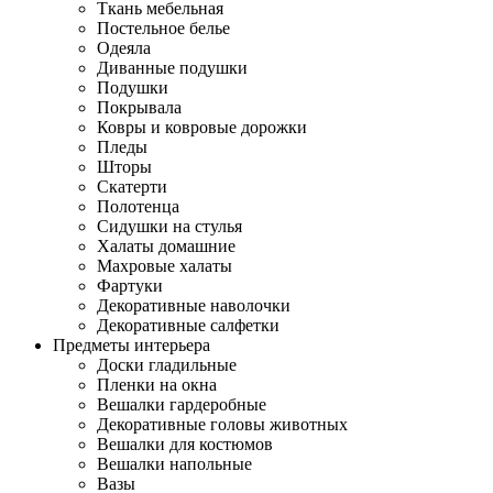
Ткань мебельная
Постельное белье
Одеяла
Диванные подушки
Подушки
Покрывала
Ковры и ковровые дорожки
Пледы
Шторы
Скатерти
Полотенца
Сидушки на стулья
Халаты домашние
Махровые халаты
Фартуки
Декоративные наволочки
Декоративные салфетки
Предметы интерьера
Доски гладильные
Пленки на окна
Вешалки гардеробные
Декоративные головы животных
Вешалки для костюмов
Вешалки напольные
Вазы