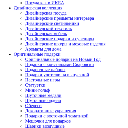
Посуда как в ИКЕА
Дизайнерская коллекция
Дизайнерская посуда
Дизайнерские предметы интерьера
Дизайнерские светильники
Дизайнерский текстиль
Дизайнерская мебель
Дизайнерские подарки и сувениры
Дизайнерские шкуры и меховые изделия
Ароматы для дома
Оригинальные подарки
Оригинальные подарки на Новый Год
Подарки с кристаллами Сваровски
Подарочные наборы
Подарки учителю на выпускной
Настольные игры
Статуэтки
Мини-гольф
Шуточные медали
Шуточные ордена
Обереги
Декоративные украшения
Подарки с восточной тематикой
Мешочки для подарков
Шарики воздушные