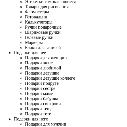
Этикетки самоклеющиеся
Товары для рисования
Фломастеры
Готовальни
Калькуляторы
Ручки подарочные
Шариковые ручки
Гелевые ручки
Маркеры
Блоки для записей
Подарки для нее
Подарки для женщин
Подарки жене
Подарки любимой
Подарки девушке
Подарки девушке коллеге
Подарки подруге
Подарки сестре
Подарки маме
Подарки бабушке
Подарки свекрови
Подарки теще
Подарки тете
Подарки для него
Подарки для мужчин