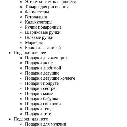
Этикетки самоклеющиеся
Товары для рисования
Фломастеры
Готовальни
Калькуляторы
Ручки подарочные
Шариковые ручки
Гелевые ручки
Маркеры
Блоки для записей
Подарки для нее
Подарки для женщин
Подарки жене
Подарки любимой
Подарки девушке
Подарки девушке коллеге
Подарки подруге
Подарки сестре
Подарки маме
Подарки бабушке
Подарки свекрови
Подарки теще
Подарки тете
Подарки для него
Подарки для мужчин