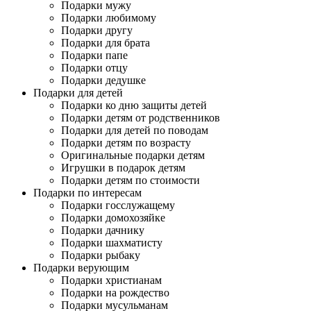
Подарки мужу
Подарки любимому
Подарки другу
Подарки для брата
Подарки папе
Подарки отцу
Подарки дедушке
Подарки для детей
Подарки ко дню защиты детей
Подарки детям от родственников
Подарки для детей по поводам
Подарки детям по возрасту
Оригинальные подарки детям
Игрушки в подарок детям
Подарки детям по стоимости
Подарки по интересам
Подарки госслужащему
Подарки домохозяйке
Подарки дачнику
Подарки шахматисту
Подарки рыбаку
Подарки верующим
Подарки христианам
Подарки на рождество
Подарки мусульманам