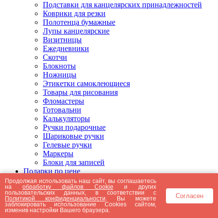
Подставки для канцелярских принадлежностей
Коврики для резки
Полотенца бумажные
Лупы канцелярские
Визитницы
Ежедневники
Скотчи
Блокноты
Ножницы
Этикетки самоклеющиеся
Товары для рисования
Фломастеры
Готовальни
Калькуляторы
Ручки подарочные
Шариковые ручки
Гелевые ручки
Маркеры
Блоки для записей
Подарки по цене
Подарки от 5000 рублей
Продолжая использовать наш сайт, вы соглашаетесь
на
обработку файлов Cookie
и других
Подарки до 5000 рублей
пользовательских данных, в соответствии с
Согласен
Подарки до 3000 рублей
Политикой конфиденциальности
. Вы можете
заблокировать использование Cookies сайтом,
Подарки до 2000 рублей
изменив настройки Вашего браузера.
Подарки до 1000 рублей