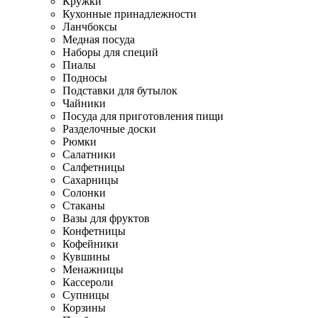
Кружки
Кухонные принадлежности
Ланчбоксы
Медная посуда
Наборы для специй
Пиалы
Подносы
Подставки для бутылок
Чайники
Посуда для приготовления пищи
Разделочные доски
Рюмки
Салатники
Салфетницы
Сахарницы
Солонки
Стаканы
Вазы для фруктов
Конфетницы
Кофейники
Кувшины
Менажницы
Кассероли
Супницы
Корзины