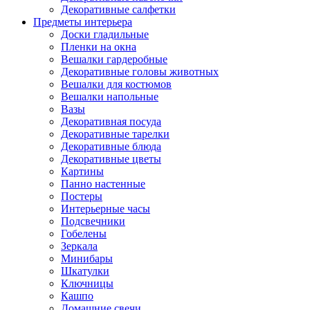
Декоративные салфетки
Предметы интерьера
Доски гладильные
Пленки на окна
Вешалки гардеробные
Декоративные головы животных
Вешалки для костюмов
Вешалки напольные
Вазы
Декоративная посуда
Декоративные тарелки
Декоративные блюда
Декоративные цветы
Картины
Панно настенные
Постеры
Интерьерные часы
Подсвечники
Гобелены
Зеркала
Минибары
Шкатулки
Ключницы
Кашпо
Домашние свечи