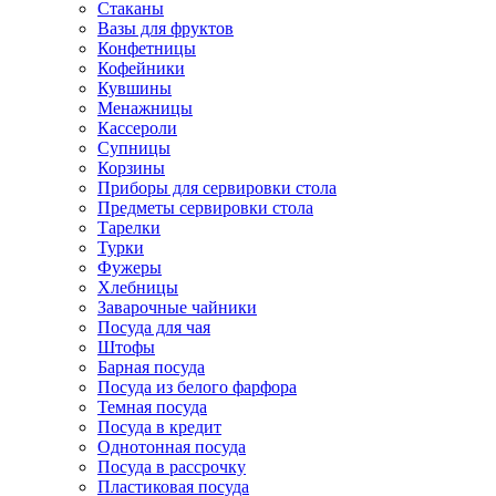
Стаканы
Вазы для фруктов
Конфетницы
Кофейники
Кувшины
Менажницы
Кассероли
Супницы
Корзины
Приборы для сервировки стола
Предметы сервировки стола
Тарелки
Турки
Фужеры
Хлебницы
Заварочные чайники
Посуда для чая
Штофы
Барная посуда
Посуда из белого фарфора
Темная посуда
Посуда в кредит
Однотонная посуда
Посуда в рассрочку
Пластиковая посуда