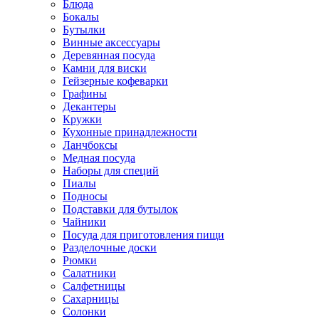
Блюда
Бокалы
Бутылки
Винные аксессуары
Деревянная посуда
Камни для виски
Гейзерные кофеварки
Графины
Декантеры
Кружки
Кухонные принадлежности
Ланчбоксы
Медная посуда
Наборы для специй
Пиалы
Подносы
Подставки для бутылок
Чайники
Посуда для приготовления пищи
Разделочные доски
Рюмки
Салатники
Салфетницы
Сахарницы
Солонки