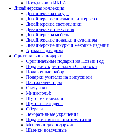
Посуда как в ИКЕА
Дизайнерская коллекция
Дизайнерская посуда
Дизайнерские предметы интерьера
Дизайнерские светильники
Дизайнерский текстиль
Дизайнерская мебель
Дизайнерские подарки и сувениры
Дизайнерские шкуры и меховые изделия
Ароматы для дома
Оригинальные подарки
Оригинальные подарки на Новый Год
Подарки с кристаллами Сваровски
Подарочные наборы
Подарки учителю на выпускной
Настольные игры
Статуэтки
Мини-гольф
Шуточные медали
Шуточные ордена
Обереги
Декоративные украшения
Подарки с восточной тематикой
Мешочки для подарков
Шарики воздушные