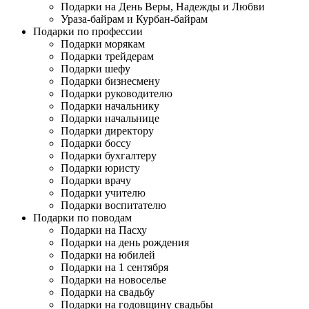
Подарки на День Веры, Надежды и Любви
Ураза-байрам и Курбан-байрам
Подарки по профессии
Подарки морякам
Подарки трейдерам
Подарки шефу
Подарки бизнесмену
Подарки руководителю
Подарки начальнику
Подарки начальнице
Подарки директору
Подарки боссу
Подарки бухгалтеру
Подарки юристу
Подарки врачу
Подарки учителю
Подарки воспитателю
Подарки по поводам
Подарки на Пасху
Подарки на день рождения
Подарки на юбилей
Подарки на 1 сентября
Подарки на новоселье
Подарки на свадьбу
Подарки на годовщину свадьбы