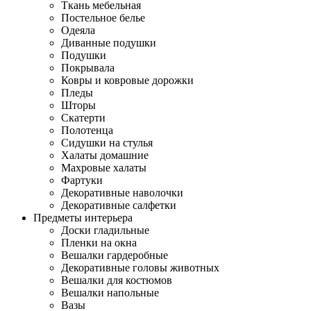
Ткань мебельная
Постельное белье
Одеяла
Диванные подушки
Подушки
Покрывала
Ковры и ковровые дорожки
Пледы
Шторы
Скатерти
Полотенца
Сидушки на стулья
Халаты домашние
Махровые халаты
Фартуки
Декоративные наволочки
Декоративные салфетки
Предметы интерьера
Доски гладильные
Пленки на окна
Вешалки гардеробные
Декоративные головы животных
Вешалки для костюмов
Вешалки напольные
Вазы