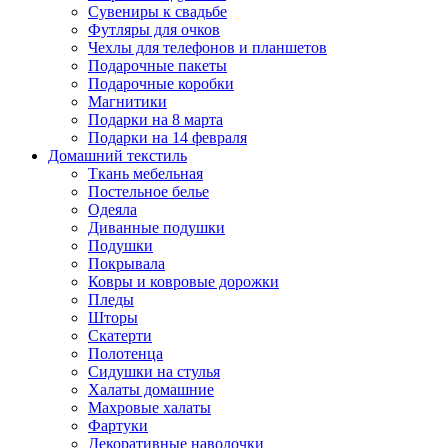
Сувениры к свадьбе
Футляры для очков
Чехлы для телефонов и планшетов
Подарочные пакеты
Подарочные коробки
Магнитики
Подарки на 8 марта
Подарки на 14 февраля
Домашний текстиль
Ткань мебельная
Постельное белье
Одеяла
Диванные подушки
Подушки
Покрывала
Ковры и ковровые дорожки
Пледы
Шторы
Скатерти
Полотенца
Сидушки на стулья
Халаты домашние
Махровые халаты
Фартуки
Декоративные наволочки