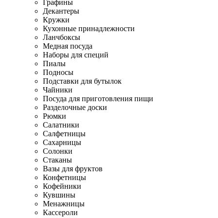
Графины
Декантеры
Кружки
Кухонные принадлежности
Ланчбоксы
Медная посуда
Наборы для специй
Пиалы
Подносы
Подставки для бутылок
Чайники
Посуда для приготовления пищи
Разделочные доски
Рюмки
Салатники
Салфетницы
Сахарницы
Солонки
Стаканы
Вазы для фруктов
Конфетницы
Кофейники
Кувшины
Менажницы
Кассероли