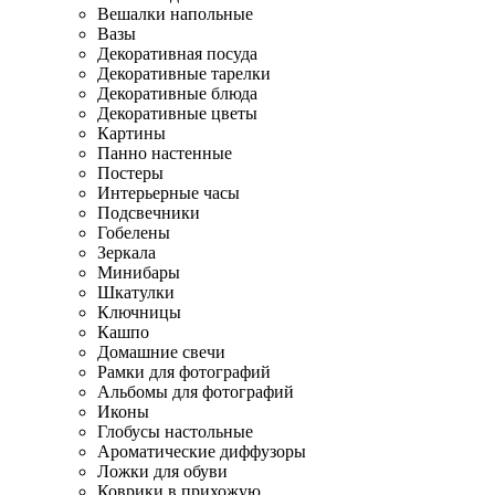
Вешалки напольные
Вазы
Декоративная посуда
Декоративные тарелки
Декоративные блюда
Декоративные цветы
Картины
Панно настенные
Постеры
Интерьерные часы
Подсвечники
Гобелены
Зеркала
Минибары
Шкатулки
Ключницы
Кашпо
Домашние свечи
Рамки для фотографий
Альбомы для фотографий
Иконы
Глобусы настольные
Ароматические диффузоры
Ложки для обуви
Коврики в прихожую