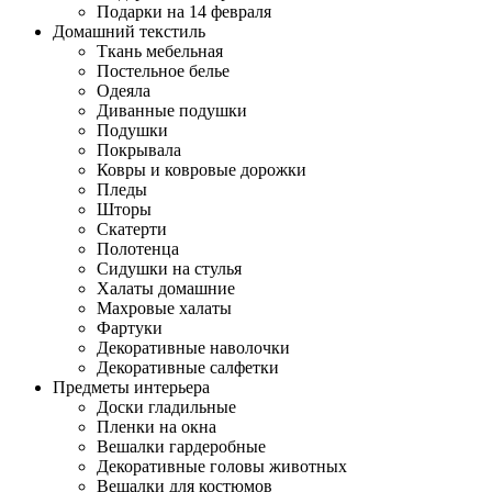
Подарки на 14 февраля
Домашний текстиль
Ткань мебельная
Постельное белье
Одеяла
Диванные подушки
Подушки
Покрывала
Ковры и ковровые дорожки
Пледы
Шторы
Скатерти
Полотенца
Сидушки на стулья
Халаты домашние
Махровые халаты
Фартуки
Декоративные наволочки
Декоративные салфетки
Предметы интерьера
Доски гладильные
Пленки на окна
Вешалки гардеробные
Декоративные головы животных
Вешалки для костюмов