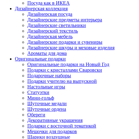
Посуда как в ИКЕА
Дизайнерская коллекция
Дизайнерская посуда
Дизайнерские предметы интерьера
Дизайнерские светильники
Дизайнерский текстиль
Дизайнерская мебель
Дизайнерские подарки и сувениры
Дизайнерские шкуры и меховые изделия
Ароматы для дома
Оригинальные подарки
Оригинальные подарки на Новый Год
Подарки с кристаллами Сваровски
Подарочные наборы
Подарки учителю на выпускной
Настольные игры
Статуэтки
Мини-гольф
Шуточные медали
Шуточные ордена
Обереги
Декоративные украшения
Подарки с восточной тематикой
Мешочки для подарков
Шарики воздушные