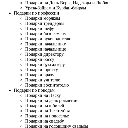
Подарки на День Веры, Надежды и Любви
Ураза-байрам и Курбан-байрам
Подарки по профессии
Подарки морякам
Подарки трейдерам
Подарки шефу
Подарки бизнесмену
Подарки руководителю
Подарки начальнику
Подарки начальнице
Подарки директору
Подарки боссу
Подарки бухгалтеру
Подарки юристу
Подарки врачу
Подарки учителю
Подарки воспитателю
Подарки по поводам
Подарки на Пасху
Подарки на день рождения
Подарки на юбилей
Подарки на 1 сентября
Подарки на новоселье
Подарки на свадьбу
Подарки на годовщину свадьбы