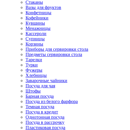
Стаканы
Вазы для фруктов
Конфетницы
Кофейники
Кувшины
Менажницы
Кассероли
Супницы
Корзины
Приборы для сервировки стола
Предметы сервировки стола
Тарелки
Турки
Фужеры
Хлебницы
Заварочные чайники
Посуда для чая
Штофы
Барная посуда
Посуда из белого фарфора
Темная посуда
Посуда в кредит
Однотонная посуда
Посуда в рассрочку
Пластиковая посуда