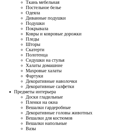
Ткань мебельная
Постельное белье
Одеяла
Диванные подушки
Подушки
Покрывала
Ковры и ковровые дорожки
Пледы
Шторы
Скатерти
Полотенца
Сидушки на стулья
Халаты домашние
Махровые халаты
Фартуки
Декоративные наволочки
Декоративные салфетки
Предметы интерьера
Доски гладильные
Пленки на окна
Вешалки гардеробные
Декоративные головы животных
Вешалки для костюмов
Вешалки напольные
Вазы