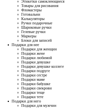
Этикетки самоклеющиеся
Товары для рисования
Фломастеры
Готовальни
Калькуляторы
Ручки подарочные
Шариковые ручки
Гелевые ручки
Маркеры
Блоки для записей
Подарки для нее
Подарки для женщин
Подарки жене
Подарки любимой
Подарки девушке
Подарки девушке коллеге
Подарки подруге
Подарки сестре
Подарки маме
Подарки бабушке
Подарки свекрови
Подарки теще
Подарки тете
Подарки для него
Подарки для мужчин