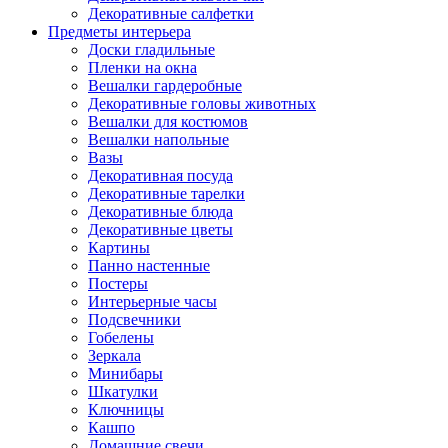
Декоративные салфетки
Предметы интерьера
Доски гладильные
Пленки на окна
Вешалки гардеробные
Декоративные головы животных
Вешалки для костюмов
Вешалки напольные
Вазы
Декоративная посуда
Декоративные тарелки
Декоративные блюда
Декоративные цветы
Картины
Панно настенные
Постеры
Интерьерные часы
Подсвечники
Гобелены
Зеркала
Минибары
Шкатулки
Ключницы
Кашпо
Домашние свечи