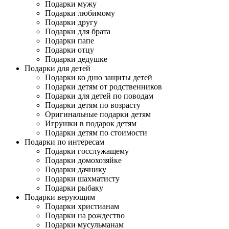
Подарки мужу
Подарки любимому
Подарки другу
Подарки для брата
Подарки папе
Подарки отцу
Подарки дедушке
Подарки для детей
Подарки ко дню защиты детей
Подарки детям от родственников
Подарки для детей по поводам
Подарки детям по возрасту
Оригинальные подарки детям
Игрушки в подарок детям
Подарки детям по стоимости
Подарки по интересам
Подарки госслужащему
Подарки домохозяйке
Подарки дачнику
Подарки шахматисту
Подарки рыбаку
Подарки верующим
Подарки христианам
Подарки на рождество
Подарки мусульманам