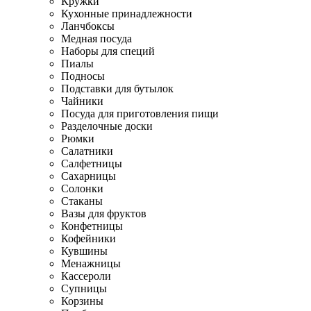
Кружки
Кухонные принадлежности
Ланчбоксы
Медная посуда
Наборы для специй
Пиалы
Подносы
Подставки для бутылок
Чайники
Посуда для приготовления пищи
Разделочные доски
Рюмки
Салатники
Салфетницы
Сахарницы
Солонки
Стаканы
Вазы для фруктов
Конфетницы
Кофейники
Кувшины
Менажницы
Кассероли
Супницы
Корзины