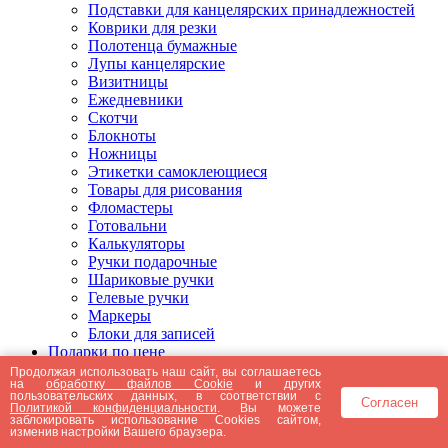
Подставки для канцелярских принадлежностей
Коврики для резки
Полотенца бумажные
Лупы канцелярские
Визитницы
Ежедневники
Скотчи
Блокноты
Ножницы
Этикетки самоклеющиеся
Товары для рисования
Фломастеры
Готовальни
Калькуляторы
Ручки подарочные
Шариковые ручки
Гелевые ручки
Маркеры
Блоки для записей
Подарки по цене
Подарки от 5000 рублей
Продолжая использовать наш сайт, вы соглашаетесь
на
обработку файлов Cookie
и других
Подарки до 5000 рублей
пользовательских данных, в соответствии с
Согласен
Подарки до 3000 рублей
Политикой конфиденциальности
. Вы можете
заблокировать использование Cookies сайтом,
Подарки до 2000 рублей
изменив настройки Вашего браузера.
Подарки до 1000 рублей