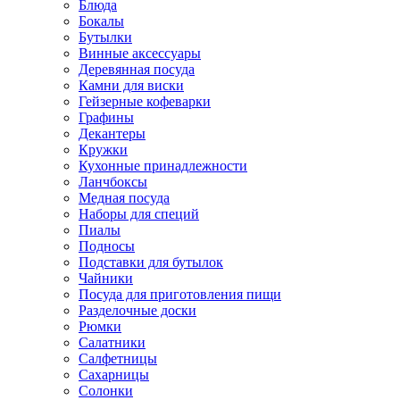
Блюда
Бокалы
Бутылки
Винные аксессуары
Деревянная посуда
Камни для виски
Гейзерные кофеварки
Графины
Декантеры
Кружки
Кухонные принадлежности
Ланчбоксы
Медная посуда
Наборы для специй
Пиалы
Подносы
Подставки для бутылок
Чайники
Посуда для приготовления пищи
Разделочные доски
Рюмки
Салатники
Салфетницы
Сахарницы
Солонки