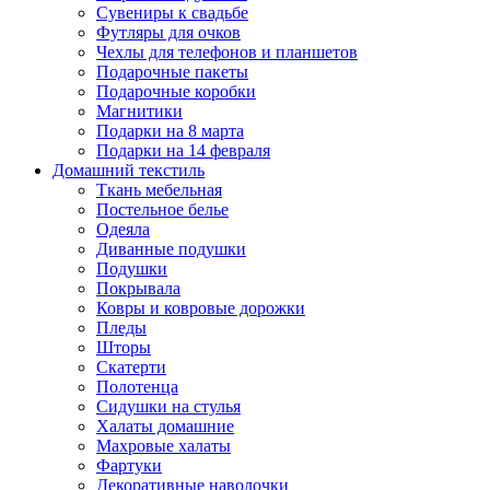
Сувениры к свадьбе
Футляры для очков
Чехлы для телефонов и планшетов
Подарочные пакеты
Подарочные коробки
Магнитики
Подарки на 8 марта
Подарки на 14 февраля
Домашний текстиль
Ткань мебельная
Постельное белье
Одеяла
Диванные подушки
Подушки
Покрывала
Ковры и ковровые дорожки
Пледы
Шторы
Скатерти
Полотенца
Сидушки на стулья
Халаты домашние
Махровые халаты
Фартуки
Декоративные наволочки