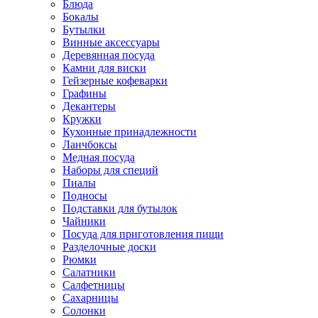
Блюда
Бокалы
Бутылки
Винные аксессуары
Деревянная посуда
Камни для виски
Гейзерные кофеварки
Графины
Декантеры
Кружки
Кухонные принадлежности
Ланчбоксы
Медная посуда
Наборы для специй
Пиалы
Подносы
Подставки для бутылок
Чайники
Посуда для приготовления пищи
Разделочные доски
Рюмки
Салатники
Салфетницы
Сахарницы
Солонки