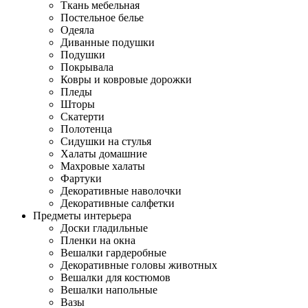
Ткань мебельная
Постельное белье
Одеяла
Диванные подушки
Подушки
Покрывала
Ковры и ковровые дорожки
Пледы
Шторы
Скатерти
Полотенца
Сидушки на стулья
Халаты домашние
Махровые халаты
Фартуки
Декоративные наволочки
Декоративные салфетки
Предметы интерьера
Доски гладильные
Пленки на окна
Вешалки гардеробные
Декоративные головы животных
Вешалки для костюмов
Вешалки напольные
Вазы