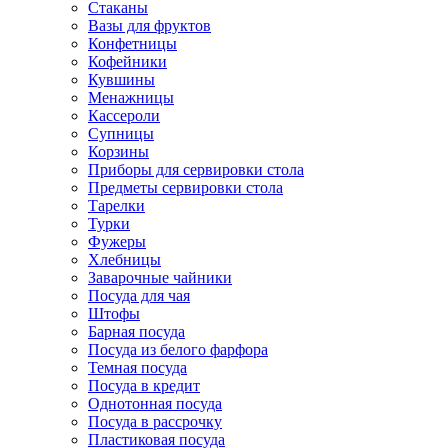
Стаканы
Вазы для фруктов
Конфетницы
Кофейники
Кувшины
Менажницы
Кассероли
Супницы
Корзины
Приборы для сервировки стола
Предметы сервировки стола
Тарелки
Турки
Фужеры
Хлебницы
Заварочные чайники
Посуда для чая
Штофы
Барная посуда
Посуда из белого фарфора
Темная посуда
Посуда в кредит
Однотонная посуда
Посуда в рассрочку
Пластиковая посуда