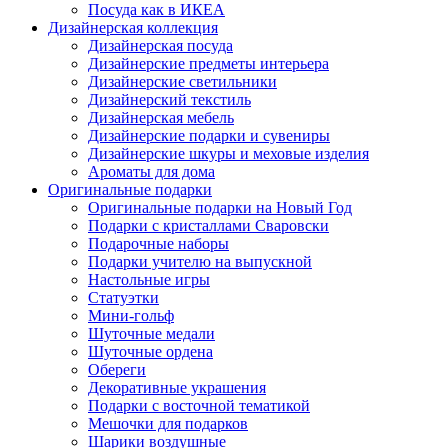
Посуда как в ИКЕА
Дизайнерская коллекция
Дизайнерская посуда
Дизайнерские предметы интерьера
Дизайнерские светильники
Дизайнерский текстиль
Дизайнерская мебель
Дизайнерские подарки и сувениры
Дизайнерские шкуры и меховые изделия
Ароматы для дома
Оригинальные подарки
Оригинальные подарки на Новый Год
Подарки с кристаллами Сваровски
Подарочные наборы
Подарки учителю на выпускной
Настольные игры
Статуэтки
Мини-гольф
Шуточные медали
Шуточные ордена
Обереги
Декоративные украшения
Подарки с восточной тематикой
Мешочки для подарков
Шарики воздушные