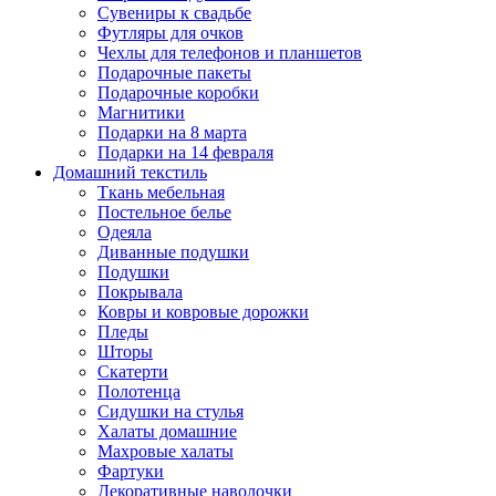
Сувениры к свадьбе
Футляры для очков
Чехлы для телефонов и планшетов
Подарочные пакеты
Подарочные коробки
Магнитики
Подарки на 8 марта
Подарки на 14 февраля
Домашний текстиль
Ткань мебельная
Постельное белье
Одеяла
Диванные подушки
Подушки
Покрывала
Ковры и ковровые дорожки
Пледы
Шторы
Скатерти
Полотенца
Сидушки на стулья
Халаты домашние
Махровые халаты
Фартуки
Декоративные наволочки