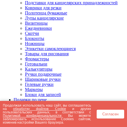
Подставки для канцелярских принадлежностей
Коврики для резки
Полотенца бумажные
Лупы канцелярские
Визитницы
Ежедневники
Скотчи
Блокноты
Ножницы
Этикетки самоклеющиеся
Товары для рисования
Фломастеры
Готовальни
Калькуляторы
Ручки подарочные
Шариковые ручки
Гелевые ручки
Маркеры
Блоки для записей
Подарки по цене
Подарки от 5000 рублей
Продолжая использовать наш сайт, вы соглашаетесь
на
обработку файлов Cookie
и других
Подарки до 5000 рублей
пользовательских данных, в соответствии с
Согласен
Подарки до 3000 рублей
Политикой конфиденциальности
. Вы можете
заблокировать использование Cookies сайтом,
Подарки до 2000 рублей
изменив настройки Вашего браузера.
Подарки до 1000 рублей