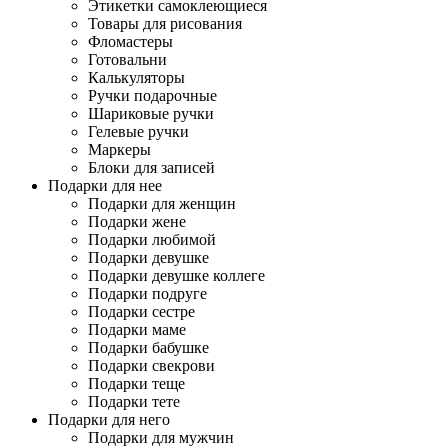
Этикетки самоклеющиеся
Товары для рисования
Фломастеры
Готовальни
Калькуляторы
Ручки подарочные
Шариковые ручки
Гелевые ручки
Маркеры
Блоки для записей
Подарки для нее
Подарки для женщин
Подарки жене
Подарки любимой
Подарки девушке
Подарки девушке коллеге
Подарки подруге
Подарки сестре
Подарки маме
Подарки бабушке
Подарки свекрови
Подарки теще
Подарки тете
Подарки для него
Подарки для мужчин