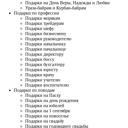
Подарки на День Веры, Надежды и Любви
Ураза-байрам и Курбан-байрам
Подарки по профессии
Подарки морякам
Подарки трейдерам
Подарки шефу
Подарки бизнесмену
Подарки руководителю
Подарки начальнику
Подарки начальнице
Подарки директору
Подарки боссу
Подарки бухгалтеру
Подарки юристу
Подарки врачу
Подарки учителю
Подарки воспитателю
Подарки по поводам
Подарки на Пасху
Подарки на день рождения
Подарки на юбилей
Подарки на 1 сентября
Подарки на новоселье
Подарки на свадьбу
Подарки на годовщину свадьбы