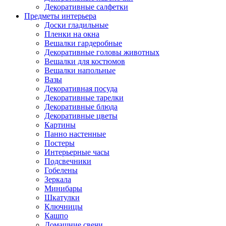
Декоративные салфетки
Предметы интерьера
Доски гладильные
Пленки на окна
Вешалки гардеробные
Декоративные головы животных
Вешалки для костюмов
Вешалки напольные
Вазы
Декоративная посуда
Декоративные тарелки
Декоративные блюда
Декоративные цветы
Картины
Панно настенные
Постеры
Интерьерные часы
Подсвечники
Гобелены
Зеркала
Минибары
Шкатулки
Ключницы
Кашпо
Домашние свечи