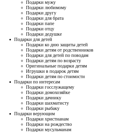
Подарки мужу
Подарки любимому
Подарки другу
Подарки для брата
Подарки папе
Подарки отцу
Подарки дедушке
Подарки для детей
Подарки ко дню защиты детей
Подарки детям от родственников
Подарки для детей по поводам
Подарки детям по возрасту
Оригинальные подарки детям
Игрушки в подарок детям
Подарки детям по стоимости
Подарки по интересам
Подарки госслужащему
Подарки домохозяйке
Подарки дачнику
Подарки шахматисту
Подарки рыбаку
Подарки верующим
Подарки христианам
Подарки на рождество
Подарки мусульманам