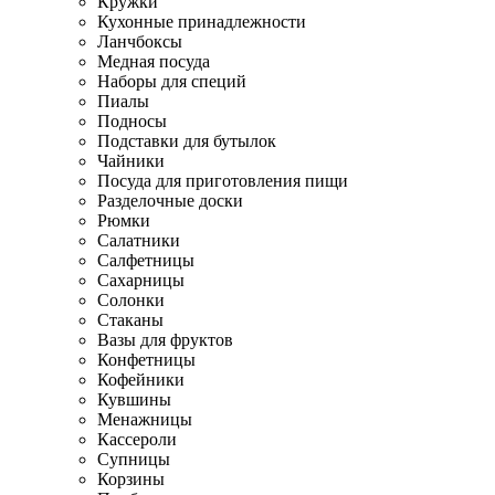
Кружки
Кухонные принадлежности
Ланчбоксы
Медная посуда
Наборы для специй
Пиалы
Подносы
Подставки для бутылок
Чайники
Посуда для приготовления пищи
Разделочные доски
Рюмки
Салатники
Салфетницы
Сахарницы
Солонки
Стаканы
Вазы для фруктов
Конфетницы
Кофейники
Кувшины
Менажницы
Кассероли
Супницы
Корзины