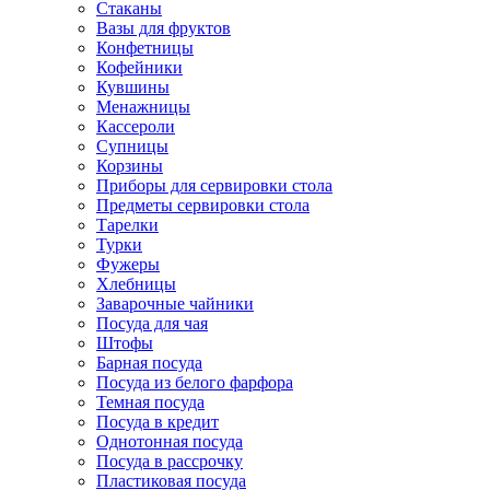
Стаканы
Вазы для фруктов
Конфетницы
Кофейники
Кувшины
Менажницы
Кассероли
Супницы
Корзины
Приборы для сервировки стола
Предметы сервировки стола
Тарелки
Турки
Фужеры
Хлебницы
Заварочные чайники
Посуда для чая
Штофы
Барная посуда
Посуда из белого фарфора
Темная посуда
Посуда в кредит
Однотонная посуда
Посуда в рассрочку
Пластиковая посуда