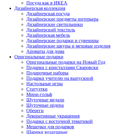
Посуда как в ИКЕА
Дизайнерская коллекция
Дизайнерская посуда
Дизайнерские предметы интерьера
Дизайнерские светильники
Дизайнерский текстиль
Дизайнерская мебель
Дизайнерские подарки и сувениры
Дизайнерские шкуры и меховые изделия
Ароматы для дома
Оригинальные подарки
Оригинальные подарки на Новый Год
Подарки с кристаллами Сваровски
Подарочные наборы
Подарки учителю на выпускной
Настольные игры
Статуэтки
Мини-гольф
Шуточные медали
Шуточные ордена
Обереги
Декоративные украшения
Подарки с восточной тематикой
Мешочки для подарков
Шарики воздушные