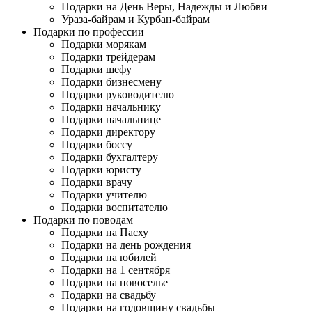
Подарки на День Веры, Надежды и Любви
Ураза-байрам и Курбан-байрам
Подарки по профессии
Подарки морякам
Подарки трейдерам
Подарки шефу
Подарки бизнесмену
Подарки руководителю
Подарки начальнику
Подарки начальнице
Подарки директору
Подарки боссу
Подарки бухгалтеру
Подарки юристу
Подарки врачу
Подарки учителю
Подарки воспитателю
Подарки по поводам
Подарки на Пасху
Подарки на день рождения
Подарки на юбилей
Подарки на 1 сентября
Подарки на новоселье
Подарки на свадьбу
Подарки на годовщину свадьбы