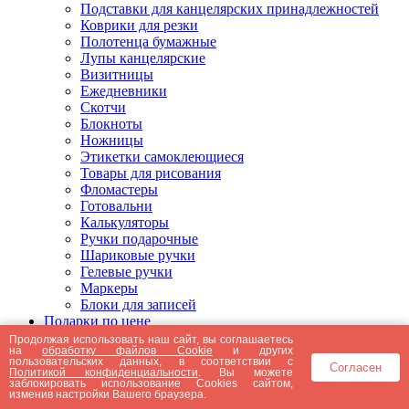
Подставки для канцелярских принадлежностей
Коврики для резки
Полотенца бумажные
Лупы канцелярские
Визитницы
Ежедневники
Скотчи
Блокноты
Ножницы
Этикетки самоклеющиеся
Товары для рисования
Фломастеры
Готовальни
Калькуляторы
Ручки подарочные
Шариковые ручки
Гелевые ручки
Маркеры
Блоки для записей
Подарки по цене
Подарки от 5000 рублей
Продолжая использовать наш сайт, вы соглашаетесь
на
обработку файлов Cookie
и других
Подарки до 5000 рублей
пользовательских данных, в соответствии с
Согласен
Подарки до 3000 рублей
Политикой конфиденциальности
. Вы можете
заблокировать использование Cookies сайтом,
Подарки до 2000 рублей
изменив настройки Вашего браузера.
Подарки до 1000 рублей