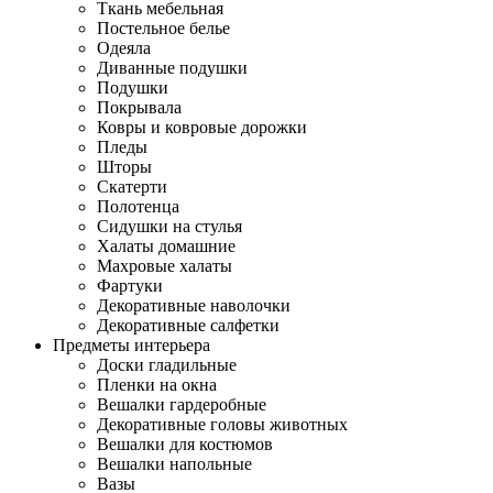
Ткань мебельная
Постельное белье
Одеяла
Диванные подушки
Подушки
Покрывала
Ковры и ковровые дорожки
Пледы
Шторы
Скатерти
Полотенца
Сидушки на стулья
Халаты домашние
Махровые халаты
Фартуки
Декоративные наволочки
Декоративные салфетки
Предметы интерьера
Доски гладильные
Пленки на окна
Вешалки гардеробные
Декоративные головы животных
Вешалки для костюмов
Вешалки напольные
Вазы