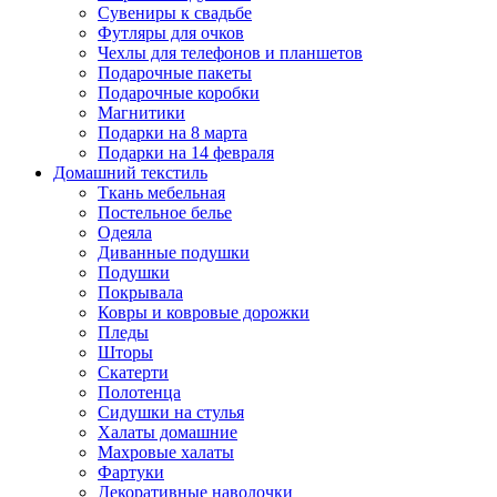
Сувениры к свадьбе
Футляры для очков
Чехлы для телефонов и планшетов
Подарочные пакеты
Подарочные коробки
Магнитики
Подарки на 8 марта
Подарки на 14 февраля
Домашний текстиль
Ткань мебельная
Постельное белье
Одеяла
Диванные подушки
Подушки
Покрывала
Ковры и ковровые дорожки
Пледы
Шторы
Скатерти
Полотенца
Сидушки на стулья
Халаты домашние
Махровые халаты
Фартуки
Декоративные наволочки