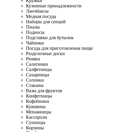
Кружки
Кухонные принадлежности
Ланчбоксы
Медная посуда
Наборы для специй
Пиалы
Подносы
Подставки для бутылок
Чайники
Посуда для приготовления пищи
Разделочные доски
Рюмки
Салатники
Салфетницы
Сахарницы
Солонки
Стаканы
Вазы для фруктов
Конфетницы
Кофейники
Кувшины
Менажницы
Кассероли
Супницы
Корзины