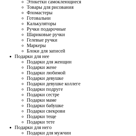
Этикетки самоклеющиеся
Товары для рисования
Фломастеры
Готовальни
Калькуляторы
Ручки подарочные
Шариковые ручки
Гелевые ручки
Маркеры
Блоки для записей
Подарки для нее
Подарки для женщин
Подарки жене
Подарки любимой
Подарки девушке
Подарки девушке коллеге
Подарки подруге
Подарки сестре
Подарки маме
Подарки бабушке
Подарки свекрови
Подарки теще
Подарки тете
Подарки для него
Подарки для мужчин