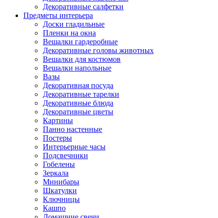
Декоративные салфетки
Предметы интерьера
Доски гладильные
Пленки на окна
Вешалки гардеробные
Декоративные головы животных
Вешалки для костюмов
Вешалки напольные
Вазы
Декоративная посуда
Декоративные тарелки
Декоративные блюда
Декоративные цветы
Картины
Панно настенные
Постеры
Интерьерные часы
Подсвечники
Гобелены
Зеркала
Минибары
Шкатулки
Ключницы
Кашпо
Домашние свечи