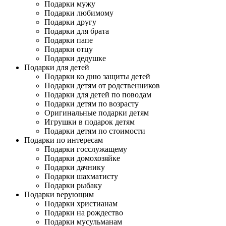
Подарки мужу
Подарки любимому
Подарки другу
Подарки для брата
Подарки папе
Подарки отцу
Подарки дедушке
Подарки для детей
Подарки ко дню защиты детей
Подарки детям от родственников
Подарки для детей по поводам
Подарки детям по возрасту
Оригинальные подарки детям
Игрушки в подарок детям
Подарки детям по стоимости
Подарки по интересам
Подарки госслужащему
Подарки домохозяйке
Подарки дачнику
Подарки шахматисту
Подарки рыбаку
Подарки верующим
Подарки христианам
Подарки на рождество
Подарки мусульманам