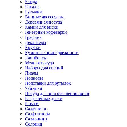
Блюда
Бокалы
Бутылки
Винные аксессуары
Деревянная посуда
Камни для виски
Гейзерные кофеварки
Графины
Декантеры
Кружки
Кухонные принадлежности
Ланчбоксы
Медная посуда
Наборы для специй
Пиалы
Подносы
Подставки для бутылок
Чайники
Посуда для приготовления пищи
Разделочные доски
Рюмки
Салатники
Салфетницы
Сахарницы
Солонки