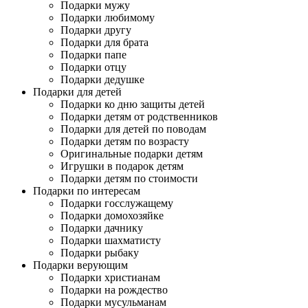
Подарки мужу
Подарки любимому
Подарки другу
Подарки для брата
Подарки папе
Подарки отцу
Подарки дедушке
Подарки для детей
Подарки ко дню защиты детей
Подарки детям от родственников
Подарки для детей по поводам
Подарки детям по возрасту
Оригинальные подарки детям
Игрушки в подарок детям
Подарки детям по стоимости
Подарки по интересам
Подарки госслужащему
Подарки домохозяйке
Подарки дачнику
Подарки шахматисту
Подарки рыбаку
Подарки верующим
Подарки христианам
Подарки на рождество
Подарки мусульманам