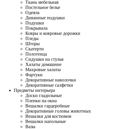
Ткань мебельная
Постельное белье
Одеяла
Диванные подушки
Подушки
Покрывала
Ковры и ковровые дорожки
Пледы
Шторы
Скатерти
Полотенца
Сидушки на стулья
Халаты домашние
Махровые халаты
Фартуки
Декоративные наволочки
Декоративные салфетки
Предметы интерьера
Доски гладильные
Пленки на окна
Вешалки гардеробные
Декоративные головы животных
Вешалки для костюмов
Вешалки напольные
Вазы