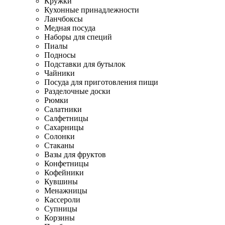
Кружки
Кухонные принадлежности
Ланчбоксы
Медная посуда
Наборы для специй
Пиалы
Подносы
Подставки для бутылок
Чайники
Посуда для приготовления пищи
Разделочные доски
Рюмки
Салатники
Салфетницы
Сахарницы
Солонки
Стаканы
Вазы для фруктов
Конфетницы
Кофейники
Кувшины
Менажницы
Кассероли
Супницы
Корзины