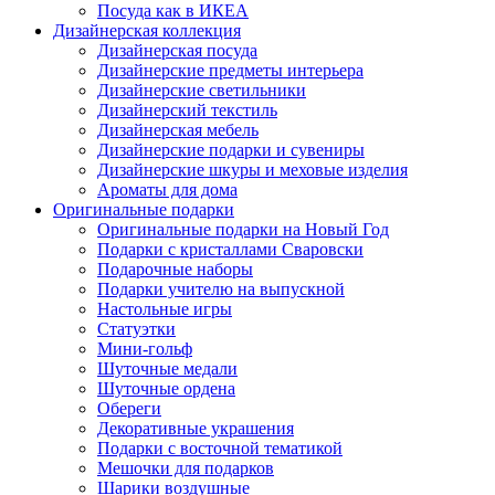
Посуда как в ИКЕА
Дизайнерская коллекция
Дизайнерская посуда
Дизайнерские предметы интерьера
Дизайнерские светильники
Дизайнерский текстиль
Дизайнерская мебель
Дизайнерские подарки и сувениры
Дизайнерские шкуры и меховые изделия
Ароматы для дома
Оригинальные подарки
Оригинальные подарки на Новый Год
Подарки с кристаллами Сваровски
Подарочные наборы
Подарки учителю на выпускной
Настольные игры
Статуэтки
Мини-гольф
Шуточные медали
Шуточные ордена
Обереги
Декоративные украшения
Подарки с восточной тематикой
Мешочки для подарков
Шарики воздушные