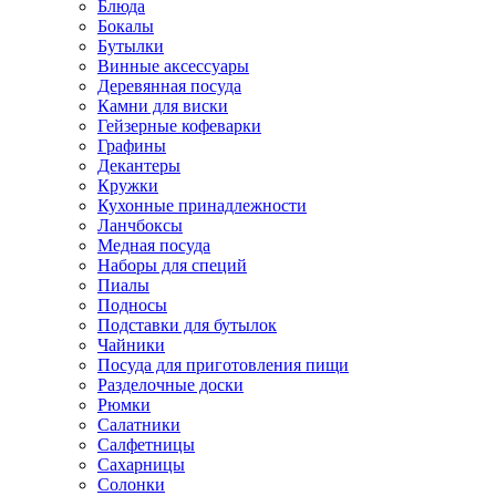
Блюда
Бокалы
Бутылки
Винные аксессуары
Деревянная посуда
Камни для виски
Гейзерные кофеварки
Графины
Декантеры
Кружки
Кухонные принадлежности
Ланчбоксы
Медная посуда
Наборы для специй
Пиалы
Подносы
Подставки для бутылок
Чайники
Посуда для приготовления пищи
Разделочные доски
Рюмки
Салатники
Салфетницы
Сахарницы
Солонки