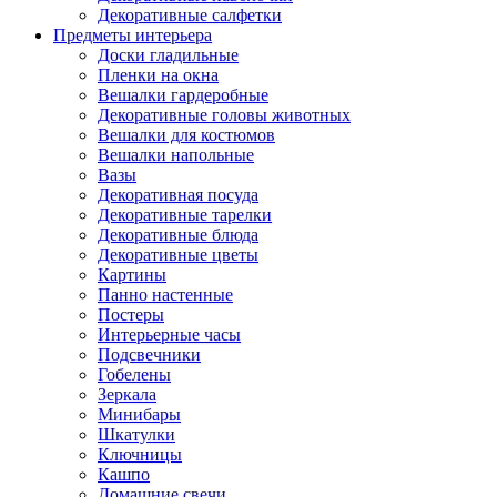
Декоративные салфетки
Предметы интерьера
Доски гладильные
Пленки на окна
Вешалки гардеробные
Декоративные головы животных
Вешалки для костюмов
Вешалки напольные
Вазы
Декоративная посуда
Декоративные тарелки
Декоративные блюда
Декоративные цветы
Картины
Панно настенные
Постеры
Интерьерные часы
Подсвечники
Гобелены
Зеркала
Минибары
Шкатулки
Ключницы
Кашпо
Домашние свечи