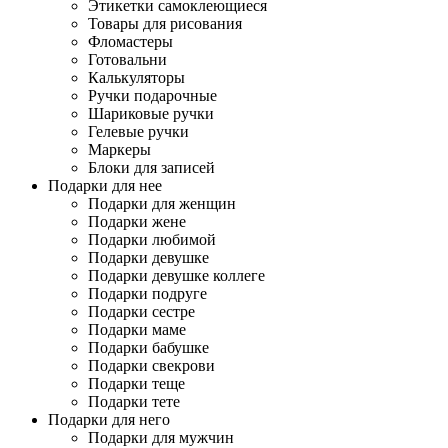
Этикетки самоклеющиеся
Товары для рисования
Фломастеры
Готовальни
Калькуляторы
Ручки подарочные
Шариковые ручки
Гелевые ручки
Маркеры
Блоки для записей
Подарки для нее
Подарки для женщин
Подарки жене
Подарки любимой
Подарки девушке
Подарки девушке коллеге
Подарки подруге
Подарки сестре
Подарки маме
Подарки бабушке
Подарки свекрови
Подарки теще
Подарки тете
Подарки для него
Подарки для мужчин