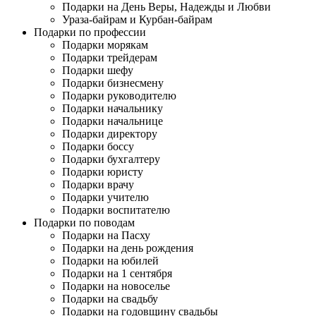
Подарки на День Веры, Надежды и Любви
Ураза-байрам и Курбан-байрам
Подарки по профессии
Подарки морякам
Подарки трейдерам
Подарки шефу
Подарки бизнесмену
Подарки руководителю
Подарки начальнику
Подарки начальнице
Подарки директору
Подарки боссу
Подарки бухгалтеру
Подарки юристу
Подарки врачу
Подарки учителю
Подарки воспитателю
Подарки по поводам
Подарки на Пасху
Подарки на день рождения
Подарки на юбилей
Подарки на 1 сентября
Подарки на новоселье
Подарки на свадьбу
Подарки на годовщину свадьбы