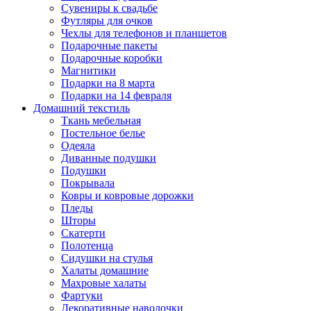
Сувениры к свадьбе
Футляры для очков
Чехлы для телефонов и планшетов
Подарочные пакеты
Подарочные коробки
Магнитики
Подарки на 8 марта
Подарки на 14 февраля
Домашний текстиль
Ткань мебельная
Постельное белье
Одеяла
Диванные подушки
Подушки
Покрывала
Ковры и ковровые дорожки
Пледы
Шторы
Скатерти
Полотенца
Сидушки на стулья
Халаты домашние
Махровые халаты
Фартуки
Декоративные наволочки