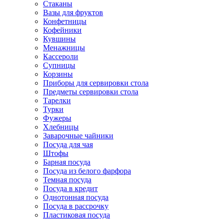
Стаканы
Вазы для фруктов
Конфетницы
Кофейники
Кувшины
Менажницы
Кассероли
Супницы
Корзины
Приборы для сервировки стола
Предметы сервировки стола
Тарелки
Турки
Фужеры
Хлебницы
Заварочные чайники
Посуда для чая
Штофы
Барная посуда
Посуда из белого фарфора
Темная посуда
Посуда в кредит
Однотонная посуда
Посуда в рассрочку
Пластиковая посуда