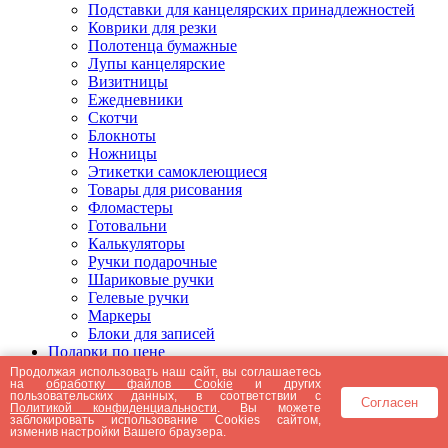
Подставки для канцелярских принадлежностей
Коврики для резки
Полотенца бумажные
Лупы канцелярские
Визитницы
Ежедневники
Скотчи
Блокноты
Ножницы
Этикетки самоклеющиеся
Товары для рисования
Фломастеры
Готовальни
Калькуляторы
Ручки подарочные
Шариковые ручки
Гелевые ручки
Маркеры
Блоки для записей
Подарки по цене
Подарки от 5000 рублей
Продолжая использовать наш сайт, вы соглашаетесь
на
обработку файлов Cookie
и других
Подарки до 5000 рублей
пользовательских данных, в соответствии с
Согласен
Подарки до 3000 рублей
Политикой конфиденциальности
. Вы можете
заблокировать использование Cookies сайтом,
Подарки до 2000 рублей
изменив настройки Вашего браузера.
Подарки до 1000 рублей