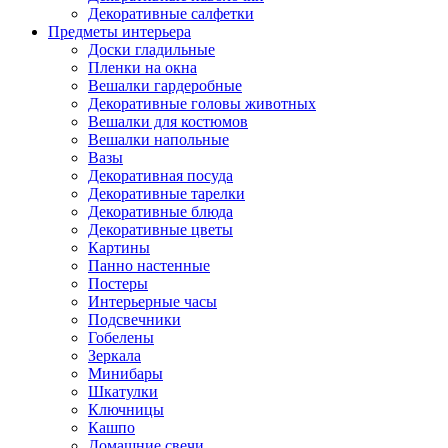
Декоративные салфетки
Предметы интерьера
Доски гладильные
Пленки на окна
Вешалки гардеробные
Декоративные головы животных
Вешалки для костюмов
Вешалки напольные
Вазы
Декоративная посуда
Декоративные тарелки
Декоративные блюда
Декоративные цветы
Картины
Панно настенные
Постеры
Интерьерные часы
Подсвечники
Гобелены
Зеркала
Минибары
Шкатулки
Ключницы
Кашпо
Домашние свечи