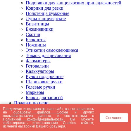
Подставки для канцелярских принадлежностей
Коврики для резки
Полотенца бумажные
Лупы канцелярские
Визитницы
Ежедневники
Скотчи
Блокноты
Ножницы
Этикетки самоклеющиеся
Товары для рисования
Фломастеры
Готовальни
Калькуляторы
Ручки подарочные
Шариковые ручки
Гелевые ручки
Маркеры
Блоки для записей
Подарки по цене
Подарки от 5000 рублей
Продолжая использовать наш сайт, вы соглашаетесь
на
обработку файлов Cookie
и других
Подарки до 5000 рублей
пользовательских данных, в соответствии с
Согласен
Подарки до 3000 рублей
Политикой конфиденциальности
. Вы можете
заблокировать использование Cookies сайтом,
Подарки до 2000 рублей
изменив настройки Вашего браузера.
Подарки до 1000 рублей