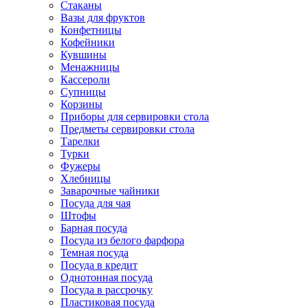
Стаканы
Вазы для фруктов
Конфетницы
Кофейники
Кувшины
Менажницы
Кассероли
Супницы
Корзины
Приборы для сервировки стола
Предметы сервировки стола
Тарелки
Турки
Фужеры
Хлебницы
Заварочные чайники
Посуда для чая
Штофы
Барная посуда
Посуда из белого фарфора
Темная посуда
Посуда в кредит
Однотонная посуда
Посуда в рассрочку
Пластиковая посуда