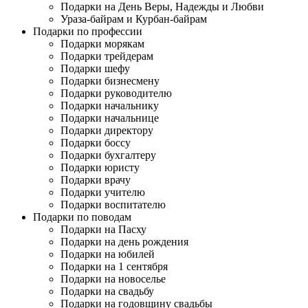
Подарки на День Веры, Надежды и Любви
Ураза-байрам и Курбан-байрам
Подарки по профессии
Подарки морякам
Подарки трейдерам
Подарки шефу
Подарки бизнесмену
Подарки руководителю
Подарки начальнику
Подарки начальнице
Подарки директору
Подарки боссу
Подарки бухгалтеру
Подарки юристу
Подарки врачу
Подарки учителю
Подарки воспитателю
Подарки по поводам
Подарки на Пасху
Подарки на день рождения
Подарки на юбилей
Подарки на 1 сентября
Подарки на новоселье
Подарки на свадьбу
Подарки на годовщину свадьбы