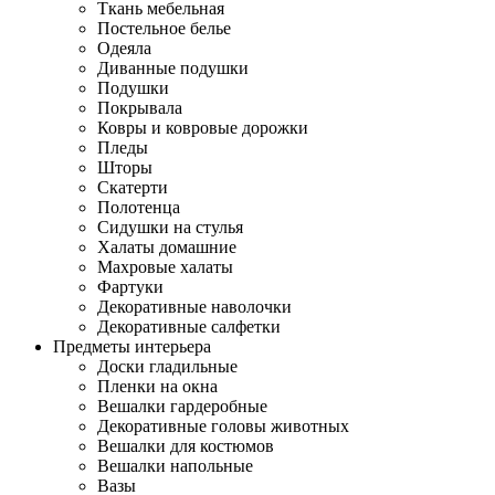
Ткань мебельная
Постельное белье
Одеяла
Диванные подушки
Подушки
Покрывала
Ковры и ковровые дорожки
Пледы
Шторы
Скатерти
Полотенца
Сидушки на стулья
Халаты домашние
Махровые халаты
Фартуки
Декоративные наволочки
Декоративные салфетки
Предметы интерьера
Доски гладильные
Пленки на окна
Вешалки гардеробные
Декоративные головы животных
Вешалки для костюмов
Вешалки напольные
Вазы