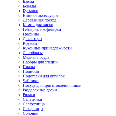
Блюда
Бокалы
Бутылки
Винные аксессуары
Деревянная посуда
Камни для виски
Гейзерные кофеварки
Графины
Декантеры
Кружки
Кухонные принадлежности
Ланчбоксы
Медная посуда
Наборы для специй
Пиалы
Подносы
Подставки для бутылок
Чайники
Посуда для приготовления пищи
Разделочные доски
Рюмки
Салатники
Салфетницы
Сахарницы
Солонки