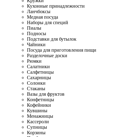
Кружки
Кухонные принадлежности
Ланчбоксы
Медная посуда
Наборы для специй
Пиалы
Подносы
Подставки для бутылок
Чайники
Посуда для приготовления пищи
Разделочные доски
Рюмки
Салатники
Салфетницы
Сахарницы
Солонки
Стаканы
Вазы для фруктов
Конфетницы
Кофейники
Кувшины
Менажницы
Кассероли
Супницы
Корзины