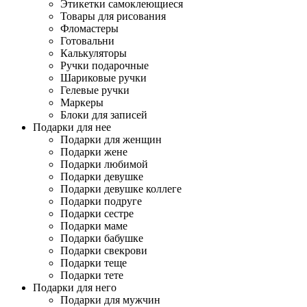
Этикетки самоклеющиеся
Товары для рисования
Фломастеры
Готовальни
Калькуляторы
Ручки подарочные
Шариковые ручки
Гелевые ручки
Маркеры
Блоки для записей
Подарки для нее
Подарки для женщин
Подарки жене
Подарки любимой
Подарки девушке
Подарки девушке коллеге
Подарки подруге
Подарки сестре
Подарки маме
Подарки бабушке
Подарки свекрови
Подарки теще
Подарки тете
Подарки для него
Подарки для мужчин