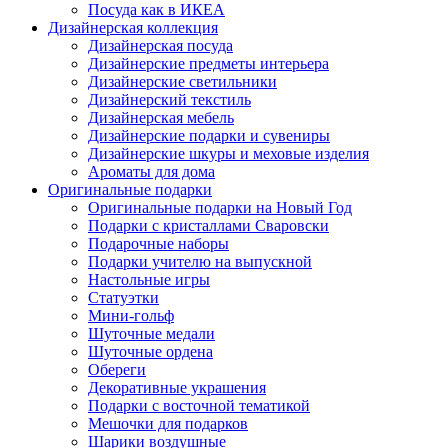
Посуда как в ИКЕА
Дизайнерская коллекция
Дизайнерская посуда
Дизайнерские предметы интерьера
Дизайнерские светильники
Дизайнерский текстиль
Дизайнерская мебель
Дизайнерские подарки и сувениры
Дизайнерские шкуры и меховые изделия
Ароматы для дома
Оригинальные подарки
Оригинальные подарки на Новый Год
Подарки с кристаллами Сваровски
Подарочные наборы
Подарки учителю на выпускной
Настольные игры
Статуэтки
Мини-гольф
Шуточные медали
Шуточные ордена
Обереги
Декоративные украшения
Подарки с восточной тематикой
Мешочки для подарков
Шарики воздушные