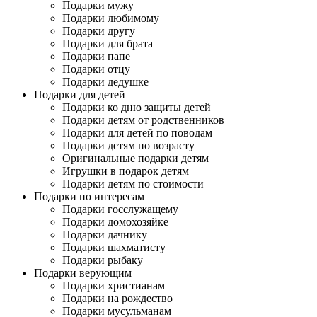
Подарки мужу
Подарки любимому
Подарки другу
Подарки для брата
Подарки папе
Подарки отцу
Подарки дедушке
Подарки для детей
Подарки ко дню защиты детей
Подарки детям от родственников
Подарки для детей по поводам
Подарки детям по возрасту
Оригинальные подарки детям
Игрушки в подарок детям
Подарки детям по стоимости
Подарки по интересам
Подарки госслужащему
Подарки домохозяйке
Подарки дачнику
Подарки шахматисту
Подарки рыбаку
Подарки верующим
Подарки христианам
Подарки на рождество
Подарки мусульманам