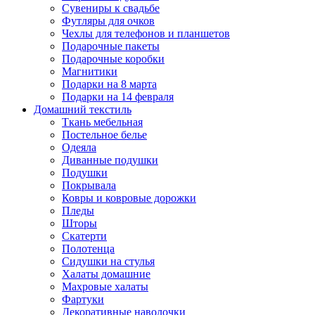
Сувениры к свадьбе
Футляры для очков
Чехлы для телефонов и планшетов
Подарочные пакеты
Подарочные коробки
Магнитики
Подарки на 8 марта
Подарки на 14 февраля
Домашний текстиль
Ткань мебельная
Постельное белье
Одеяла
Диванные подушки
Подушки
Покрывала
Ковры и ковровые дорожки
Пледы
Шторы
Скатерти
Полотенца
Сидушки на стулья
Халаты домашние
Махровые халаты
Фартуки
Декоративные наволочки