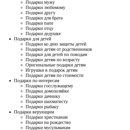
Подарки мужу
Подарки любимому
Подарки другу
Подарки для брата
Подарки папе
Подарки отцу
Подарки дедушке
Подарки для детей
Подарки ко дню защиты детей
Подарки детям от родственников
Подарки для детей по поводам
Подарки детям по возрасту
Оригинальные подарки детям
Игрушки в подарок детям
Подарки детям по стоимости
Подарки по интересам
Подарки госслужащему
Подарки домохозяйке
Подарки дачнику
Подарки шахматисту
Подарки рыбаку
Подарки верующим
Подарки христианам
Подарки на рождество
Подарки мусульманам