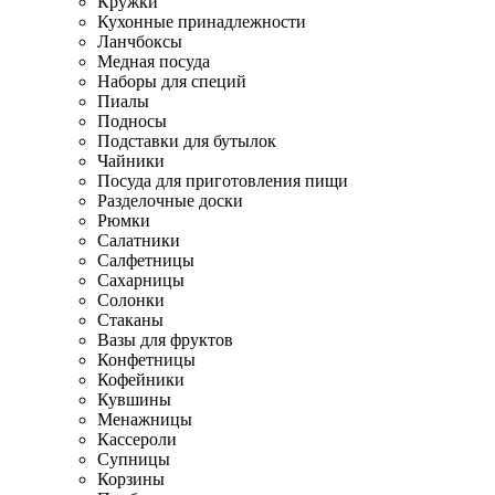
Кружки
Кухонные принадлежности
Ланчбоксы
Медная посуда
Наборы для специй
Пиалы
Подносы
Подставки для бутылок
Чайники
Посуда для приготовления пищи
Разделочные доски
Рюмки
Салатники
Салфетницы
Сахарницы
Солонки
Стаканы
Вазы для фруктов
Конфетницы
Кофейники
Кувшины
Менажницы
Кассероли
Супницы
Корзины