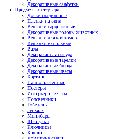
Декоративные салфетки
Предметы интерьера
Доски гладильные
Пленки на окна
Вешалки гардеробные
Декоративные головы животных
Вешалки для костюмов
Вешалки напольные
Вазы
Декоративная посуда
Декоративные тарелки
Декоративные блюда
Декоративные цветы
Картины
Панно настенные
Постеры
Интерьерные часы
Подсвечники
Гобелены
Зеркала
Минибары
Шкатулки
Ключницы
Кашпо
Домашние свечи