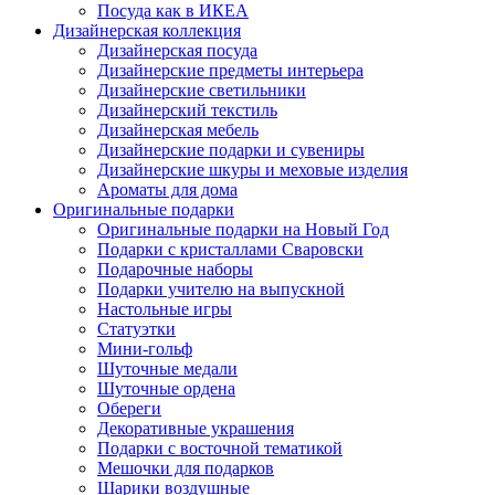
Посуда как в ИКЕА
Дизайнерская коллекция
Дизайнерская посуда
Дизайнерские предметы интерьера
Дизайнерские светильники
Дизайнерский текстиль
Дизайнерская мебель
Дизайнерские подарки и сувениры
Дизайнерские шкуры и меховые изделия
Ароматы для дома
Оригинальные подарки
Оригинальные подарки на Новый Год
Подарки с кристаллами Сваровски
Подарочные наборы
Подарки учителю на выпускной
Настольные игры
Статуэтки
Мини-гольф
Шуточные медали
Шуточные ордена
Обереги
Декоративные украшения
Подарки с восточной тематикой
Мешочки для подарков
Шарики воздушные