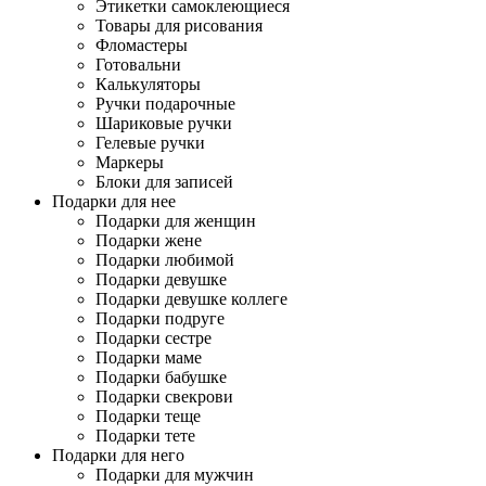
Этикетки самоклеющиеся
Товары для рисования
Фломастеры
Готовальни
Калькуляторы
Ручки подарочные
Шариковые ручки
Гелевые ручки
Маркеры
Блоки для записей
Подарки для нее
Подарки для женщин
Подарки жене
Подарки любимой
Подарки девушке
Подарки девушке коллеге
Подарки подруге
Подарки сестре
Подарки маме
Подарки бабушке
Подарки свекрови
Подарки теще
Подарки тете
Подарки для него
Подарки для мужчин