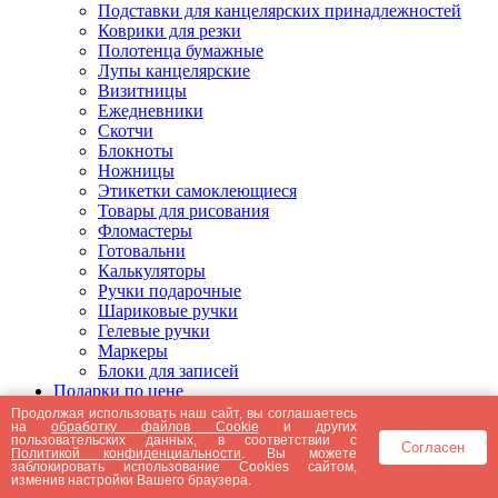
Подставки для канцелярских принадлежностей
Коврики для резки
Полотенца бумажные
Лупы канцелярские
Визитницы
Ежедневники
Скотчи
Блокноты
Ножницы
Этикетки самоклеющиеся
Товары для рисования
Фломастеры
Готовальни
Калькуляторы
Ручки подарочные
Шариковые ручки
Гелевые ручки
Маркеры
Блоки для записей
Подарки по цене
Подарки от 5000 рублей
Продолжая использовать наш сайт, вы соглашаетесь
на
обработку файлов Cookie
и других
Подарки до 5000 рублей
пользовательских данных, в соответствии с
Согласен
Подарки до 3000 рублей
Политикой конфиденциальности
. Вы можете
заблокировать использование Cookies сайтом,
Подарки до 2000 рублей
изменив настройки Вашего браузера.
Подарки до 1000 рублей