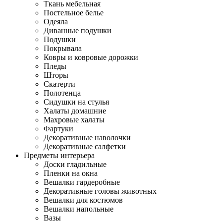
Ткань мебельная
Постельное белье
Одеяла
Диванные подушки
Подушки
Покрывала
Ковры и ковровые дорожки
Пледы
Шторы
Скатерти
Полотенца
Сидушки на стулья
Халаты домашние
Махровые халаты
Фартуки
Декоративные наволочки
Декоративные салфетки
Предметы интерьера
Доски гладильные
Пленки на окна
Вешалки гардеробные
Декоративные головы животных
Вешалки для костюмов
Вешалки напольные
Вазы