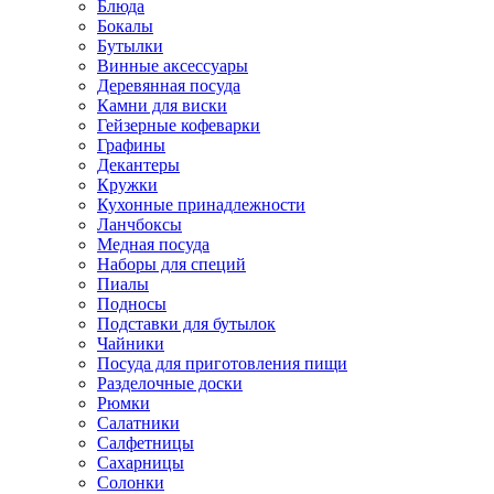
Блюда
Бокалы
Бутылки
Винные аксессуары
Деревянная посуда
Камни для виски
Гейзерные кофеварки
Графины
Декантеры
Кружки
Кухонные принадлежности
Ланчбоксы
Медная посуда
Наборы для специй
Пиалы
Подносы
Подставки для бутылок
Чайники
Посуда для приготовления пищи
Разделочные доски
Рюмки
Салатники
Салфетницы
Сахарницы
Солонки