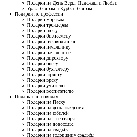
Подарки на День Веры, Надежды и Любви
Ураза-байрам и Курбан-байрам
Подарки по профессии
Подарки морякам
Подарки трейдерам
Подарки шефу
Подарки бизнесмену
Подарки руководителю
Подарки начальнику
Подарки начальнице
Подарки директору
Подарки боссу
Подарки бухгалтеру
Подарки юристу
Подарки врачу
Подарки учителю
Подарки воспитателю
Подарки по поводам
Подарки на Пасху
Подарки на день рождения
Подарки на юбилей
Подарки на 1 сентября
Подарки на новоселье
Подарки на свадьбу
Подарки на годовщину свадьбы