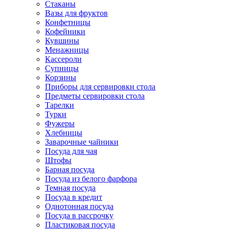
Стаканы
Вазы для фруктов
Конфетницы
Кофейники
Кувшины
Менажницы
Кассероли
Супницы
Корзины
Приборы для сервировки стола
Предметы сервировки стола
Тарелки
Турки
Фужеры
Хлебницы
Заварочные чайники
Посуда для чая
Штофы
Барная посуда
Посуда из белого фарфора
Темная посуда
Посуда в кредит
Однотонная посуда
Посуда в рассрочку
Пластиковая посуда