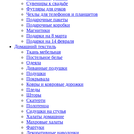
Сувениры к свадьбе
Футляры для очков
Чехлы для телефонов и планшетов
Подарочные пакеты
Подарочные коробки
Магнитики
Подарки на 8 марта
Подарки на 14 февраля
Домашний текстиль
Ткань мебельная
Постельное белье
Одеяла
Диванные подушки
Подушки
Покрывала
Ковры и ковровые дорожки
Пледы
Шторы
Скатерти
Полотенца
Сидушки на стулья
Халаты домашние
Махровые халаты
Фартуки
Декоративные наволочки