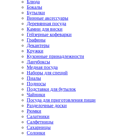
Блюда
Бокалы
Бутылки
Винные аксессуары
Деревянная посуда
Камни для виски
Гейзерные кофеварки
Графины
Декантеры
Кружки
Кухонные принадлежности
Ланчбоксы
Медная посуда
Наборы для специй
Пиалы
Подносы
Подставки для бутылок
Чайники
Посуда для приготовления пищи
Разделочные доски
Рюмки
Салатники
Салфетницы
Сахарницы
Солонки