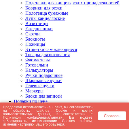
Подставки для канцелярских принадлежностей
Коврики для резки
Полотенца бумажные
Лупы канцелярские
Визитницы
Ежедневники
Скотчи
Блокноты
Ножницы
Этикетки самоклеющиеся
Товары для рисования
Фломастеры
Готовальни
Калькуляторы
Ручки подарочные
Шариковые ручки
Гелевые ручки
Маркеры
Блоки для записей
Подарки по цене
Подарки от 5000 рублей
Продолжая использовать наш сайт, вы соглашаетесь
на
обработку файлов Cookie
и других
Подарки до 5000 рублей
пользовательских данных, в соответствии с
Согласен
Подарки до 3000 рублей
Политикой конфиденциальности
. Вы можете
заблокировать использование Cookies сайтом,
Подарки до 2000 рублей
изменив настройки Вашего браузера.
Подарки до 1000 рублей