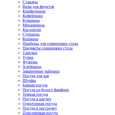
Стаканы
Вазы для фруктов
Конфетницы
Кофейники
Кувшины
Менажницы
Кассероли
Супницы
Корзины
Приборы для сервировки стола
Предметы сервировки стола
Тарелки
Турки
Фужеры
Хлебницы
Заварочные чайники
Посуда для чая
Штофы
Барная посуда
Посуда из белого фарфора
Темная посуда
Посуда в кредит
Однотонная посуда
Посуда в рассрочку
Пластиковая посуда