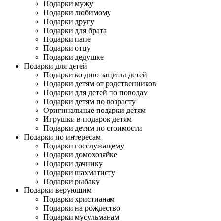
Подарки мужу
Подарки любимому
Подарки другу
Подарки для брата
Подарки папе
Подарки отцу
Подарки дедушке
Подарки для детей
Подарки ко дню защиты детей
Подарки детям от родственников
Подарки для детей по поводам
Подарки детям по возрасту
Оригинальные подарки детям
Игрушки в подарок детям
Подарки детям по стоимости
Подарки по интересам
Подарки госслужащему
Подарки домохозяйке
Подарки дачнику
Подарки шахматисту
Подарки рыбаку
Подарки верующим
Подарки христианам
Подарки на рождество
Подарки мусульманам