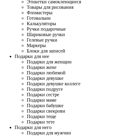
Этикетки самоклеющиеся
Товары для рисования
Фломастеры
Готовальни
Калькуляторы
Ручки подарочные
Шариковые ручки
Гелевые ручки
Маркеры
Блоки для записей
Подарки для нее
Подарки для женщин
Подарки жене
Подарки любимой
Подарки девушке
Подарки девушке коллеге
Подарки подруге
Подарки сестре
Подарки маме
Подарки бабушке
Подарки свекрови
Подарки теще
Подарки тете
Подарки для него
Подарки для мужчин