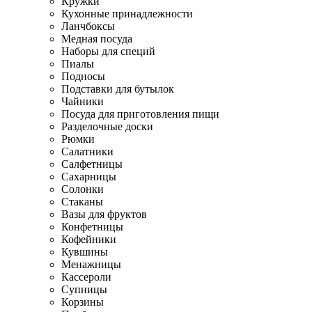
Кружки
Кухонные принадлежности
Ланчбоксы
Медная посуда
Наборы для специй
Пиалы
Подносы
Подставки для бутылок
Чайники
Посуда для приготовления пищи
Разделочные доски
Рюмки
Салатники
Салфетницы
Сахарницы
Солонки
Стаканы
Вазы для фруктов
Конфетницы
Кофейники
Кувшины
Менажницы
Кассероли
Супницы
Корзины