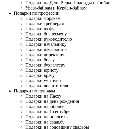
Подарки на День Веры, Надежды и Любви
Ураза-байрам и Курбан-байрам
Подарки по профессии
Подарки морякам
Подарки трейдерам
Подарки шефу
Подарки бизнесмену
Подарки руководителю
Подарки начальнику
Подарки начальнице
Подарки директору
Подарки боссу
Подарки бухгалтеру
Подарки юристу
Подарки врачу
Подарки учителю
Подарки воспитателю
Подарки по поводам
Подарки на Пасху
Подарки на день рождения
Подарки на юбилей
Подарки на 1 сентября
Подарки на новоселье
Подарки на свадьбу
Подарки на годовщину свадьбы