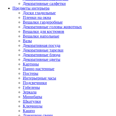
Декоративные салфетки
Предметы интерьера
Доски гладильные
Пленки на окна
Вешалки гардеробные
Декоративные головы животных
Вешалки для костюмов
Вешалки напольные
Вазы
Декоративная посуда
Декоративные тарелки
Декоративные блюда
Декоративные цветы
Картины
Панно настенные
Постеры
Интерьерные часы
Подсвечники
Гобелены
Зеркала
Минибары
Шкатулки
Ключницы
Кашпо
Домашние свечи