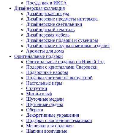
Посуда как в ИКЕА
Дизайнерская коллекция
Дизайнерская посуда
Дизайнерские предметы интерьера
Дизайнерские светильники
Дизайнерский текстиль
Дизайнерская мебель
Дизайнерские подарки и сувениры
Дизайнерские шкуры и меховые изделия
Ароматы для дома
Оригинальные подарки
Оригинальные подарки на Новый Год
Подарки с кристаллами Сваровски
Подарочные наборы
Подарки учителю на выпускной
Настольные игры
Статуэтки
Мини-гольф
Шуточные медали
Шуточные ордена
Обереги
Декоративные украшения
Подарки с восточной тематикой
Мешочки для подарков
Шарики воздушные