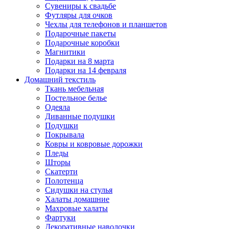
Сувениры к свадьбе
Футляры для очков
Чехлы для телефонов и планшетов
Подарочные пакеты
Подарочные коробки
Магнитики
Подарки на 8 марта
Подарки на 14 февраля
Домашний текстиль
Ткань мебельная
Постельное белье
Одеяла
Диванные подушки
Подушки
Покрывала
Ковры и ковровые дорожки
Пледы
Шторы
Скатерти
Полотенца
Сидушки на стулья
Халаты домашние
Махровые халаты
Фартуки
Декоративные наволочки