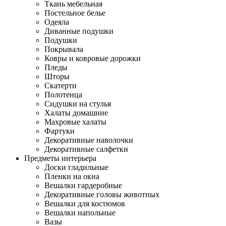
Ткань мебельная
Постельное белье
Одеяла
Диванные подушки
Подушки
Покрывала
Ковры и ковровые дорожки
Пледы
Шторы
Скатерти
Полотенца
Сидушки на стулья
Халаты домашние
Махровые халаты
Фартуки
Декоративные наволочки
Декоративные салфетки
Предметы интерьера
Доски гладильные
Пленки на окна
Вешалки гардеробные
Декоративные головы животных
Вешалки для костюмов
Вешалки напольные
Вазы