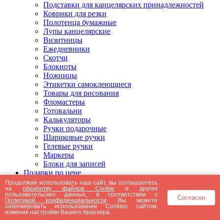
Подставки для канцелярских принадлежностей
Коврики для резки
Полотенца бумажные
Лупы канцелярские
Визитницы
Ежедневники
Скотчи
Блокноты
Ножницы
Этикетки самоклеющиеся
Товары для рисования
Фломастеры
Готовальни
Калькуляторы
Ручки подарочные
Шариковые ручки
Гелевые ручки
Маркеры
Блоки для записей
Подарки по цене
Подарки от 5000 рублей
Продолжая использовать наш сайт, вы соглашаетесь
на
обработку файлов Cookie
и других
Подарки до 5000 рублей
пользовательских данных, в соответствии с
Согласен
Подарки до 3000 рублей
Политикой конфиденциальности
. Вы можете
заблокировать использование Cookies сайтом,
Подарки до 2000 рублей
изменив настройки Вашего браузера.
Подарки до 1000 рублей