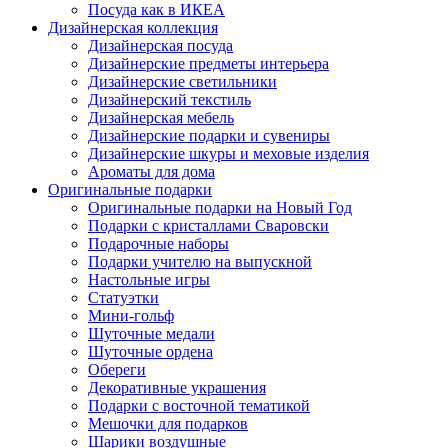
Посуда как в ИКЕА
Дизайнерская коллекция
Дизайнерская посуда
Дизайнерские предметы интерьера
Дизайнерские светильники
Дизайнерский текстиль
Дизайнерская мебель
Дизайнерские подарки и сувениры
Дизайнерские шкуры и меховые изделия
Ароматы для дома
Оригинальные подарки
Оригинальные подарки на Новый Год
Подарки с кристаллами Сваровски
Подарочные наборы
Подарки учителю на выпускной
Настольные игры
Статуэтки
Мини-гольф
Шуточные медали
Шуточные ордена
Обереги
Декоративные украшения
Подарки с восточной тематикой
Мешочки для подарков
Шарики воздушные