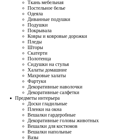
Ткань мебельная
Постельное белье
Одеяла
Диванные подушки
Подушки
Покрывала
Ковры и ковровые дорожки
Пледы
Шторы
Скатерти
Полотенца
Сидушки на стулья
Халаты домашние
Махровые халаты
Фартуки
Декоративные наволочки
Декоративные салфетки
Предметы интерьера
Доски гладильные
Пленки на окна
Вешалки гардеробные
Декоративные головы животных
Вешалки для костюмов
Вешалки напольные
Вазы