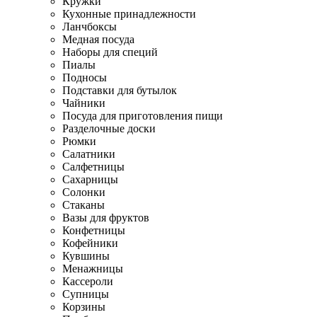
Кружки
Кухонные принадлежности
Ланчбоксы
Медная посуда
Наборы для специй
Пиалы
Подносы
Подставки для бутылок
Чайники
Посуда для приготовления пищи
Разделочные доски
Рюмки
Салатники
Салфетницы
Сахарницы
Солонки
Стаканы
Вазы для фруктов
Конфетницы
Кофейники
Кувшины
Менажницы
Кассероли
Супницы
Корзины