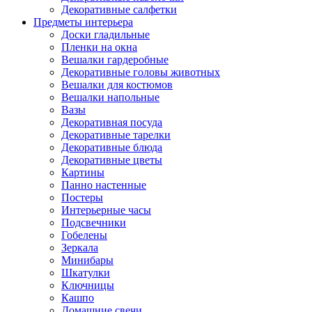
Декоративные салфетки
Предметы интерьера
Доски гладильные
Пленки на окна
Вешалки гардеробные
Декоративные головы животных
Вешалки для костюмов
Вешалки напольные
Вазы
Декоративная посуда
Декоративные тарелки
Декоративные блюда
Декоративные цветы
Картины
Панно настенные
Постеры
Интерьерные часы
Подсвечники
Гобелены
Зеркала
Минибары
Шкатулки
Ключницы
Кашпо
Домашние свечи