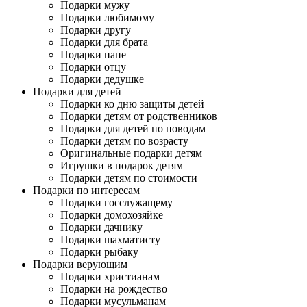
Подарки мужу
Подарки любимому
Подарки другу
Подарки для брата
Подарки папе
Подарки отцу
Подарки дедушке
Подарки для детей
Подарки ко дню защиты детей
Подарки детям от родственников
Подарки для детей по поводам
Подарки детям по возрасту
Оригинальные подарки детям
Игрушки в подарок детям
Подарки детям по стоимости
Подарки по интересам
Подарки госслужащему
Подарки домохозяйке
Подарки дачнику
Подарки шахматисту
Подарки рыбаку
Подарки верующим
Подарки христианам
Подарки на рождество
Подарки мусульманам