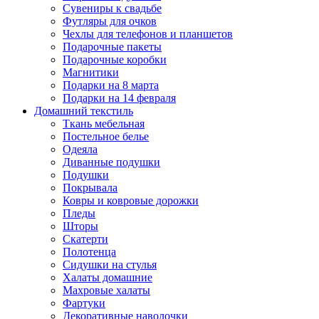
Сувениры к свадьбе
Футляры для очков
Чехлы для телефонов и планшетов
Подарочные пакеты
Подарочные коробки
Магнитики
Подарки на 8 марта
Подарки на 14 февраля
Домашний текстиль
Ткань мебельная
Постельное белье
Одеяла
Диванные подушки
Подушки
Покрывала
Ковры и ковровые дорожки
Пледы
Шторы
Скатерти
Полотенца
Сидушки на стулья
Халаты домашние
Махровые халаты
Фартуки
Декоративные наволочки