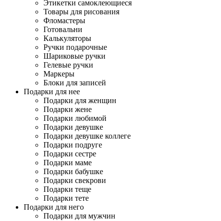
Этикетки самоклеющиеся
Товары для рисования
Фломастеры
Готовальни
Калькуляторы
Ручки подарочные
Шариковые ручки
Гелевые ручки
Маркеры
Блоки для записей
Подарки для нее
Подарки для женщин
Подарки жене
Подарки любимой
Подарки девушке
Подарки девушке коллеге
Подарки подруге
Подарки сестре
Подарки маме
Подарки бабушке
Подарки свекрови
Подарки теще
Подарки тете
Подарки для него
Подарки для мужчин