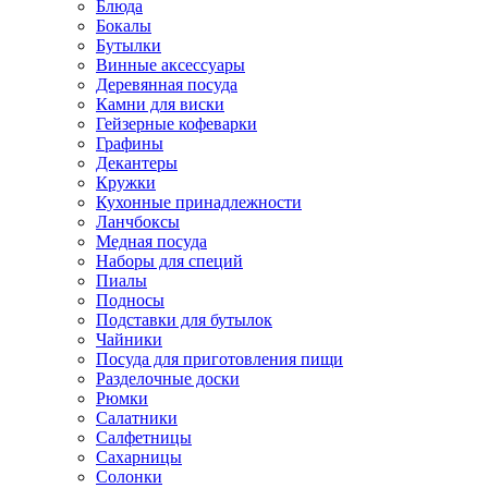
Блюда
Бокалы
Бутылки
Винные аксессуары
Деревянная посуда
Камни для виски
Гейзерные кофеварки
Графины
Декантеры
Кружки
Кухонные принадлежности
Ланчбоксы
Медная посуда
Наборы для специй
Пиалы
Подносы
Подставки для бутылок
Чайники
Посуда для приготовления пищи
Разделочные доски
Рюмки
Салатники
Салфетницы
Сахарницы
Солонки