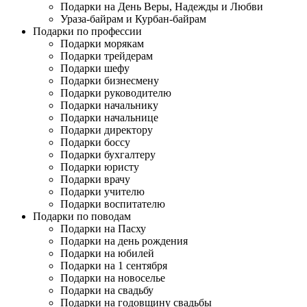
Подарки на День Веры, Надежды и Любви
Ураза-байрам и Курбан-байрам
Подарки по профессии
Подарки морякам
Подарки трейдерам
Подарки шефу
Подарки бизнесмену
Подарки руководителю
Подарки начальнику
Подарки начальнице
Подарки директору
Подарки боссу
Подарки бухгалтеру
Подарки юристу
Подарки врачу
Подарки учителю
Подарки воспитателю
Подарки по поводам
Подарки на Пасху
Подарки на день рождения
Подарки на юбилей
Подарки на 1 сентября
Подарки на новоселье
Подарки на свадьбу
Подарки на годовщину свадьбы