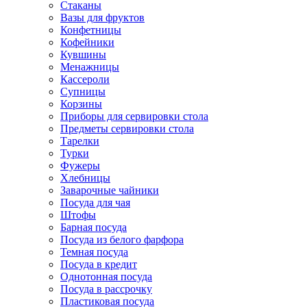
Стаканы
Вазы для фруктов
Конфетницы
Кофейники
Кувшины
Менажницы
Кассероли
Супницы
Корзины
Приборы для сервировки стола
Предметы сервировки стола
Тарелки
Турки
Фужеры
Хлебницы
Заварочные чайники
Посуда для чая
Штофы
Барная посуда
Посуда из белого фарфора
Темная посуда
Посуда в кредит
Однотонная посуда
Посуда в рассрочку
Пластиковая посуда