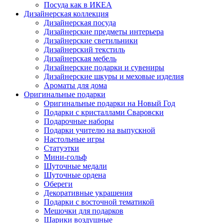
Посуда как в ИКЕА
Дизайнерская коллекция
Дизайнерская посуда
Дизайнерские предметы интерьера
Дизайнерские светильники
Дизайнерский текстиль
Дизайнерская мебель
Дизайнерские подарки и сувениры
Дизайнерские шкуры и меховые изделия
Ароматы для дома
Оригинальные подарки
Оригинальные подарки на Новый Год
Подарки с кристаллами Сваровски
Подарочные наборы
Подарки учителю на выпускной
Настольные игры
Статуэтки
Мини-гольф
Шуточные медали
Шуточные ордена
Обереги
Декоративные украшения
Подарки с восточной тематикой
Мешочки для подарков
Шарики воздушные