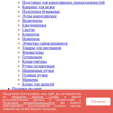
Подставки для канцелярских принадлежностей
Коврики для резки
Полотенца бумажные
Лупы канцелярские
Визитницы
Ежедневники
Скотчи
Блокноты
Ножницы
Этикетки самоклеющиеся
Товары для рисования
Фломастеры
Готовальни
Калькуляторы
Ручки подарочные
Шариковые ручки
Гелевые ручки
Маркеры
Блоки для записей
Подарки по цене
Подарки от 5000 рублей
Продолжая использовать наш сайт, вы соглашаетесь
на
обработку файлов Cookie
и других
Подарки до 5000 рублей
пользовательских данных, в соответствии с
Согласен
Подарки до 3000 рублей
Политикой конфиденциальности
. Вы можете
заблокировать использование Cookies сайтом,
Подарки до 2000 рублей
изменив настройки Вашего браузера.
Подарки до 1000 рублей