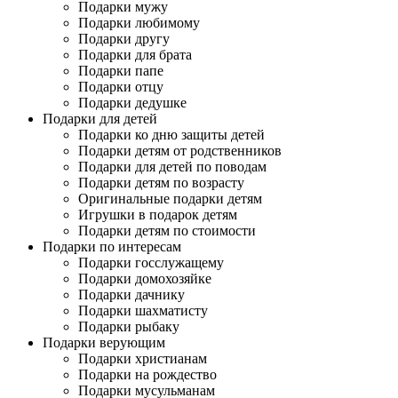
Подарки мужу
Подарки любимому
Подарки другу
Подарки для брата
Подарки папе
Подарки отцу
Подарки дедушке
Подарки для детей
Подарки ко дню защиты детей
Подарки детям от родственников
Подарки для детей по поводам
Подарки детям по возрасту
Оригинальные подарки детям
Игрушки в подарок детям
Подарки детям по стоимости
Подарки по интересам
Подарки госслужащему
Подарки домохозяйке
Подарки дачнику
Подарки шахматисту
Подарки рыбаку
Подарки верующим
Подарки христианам
Подарки на рождество
Подарки мусульманам