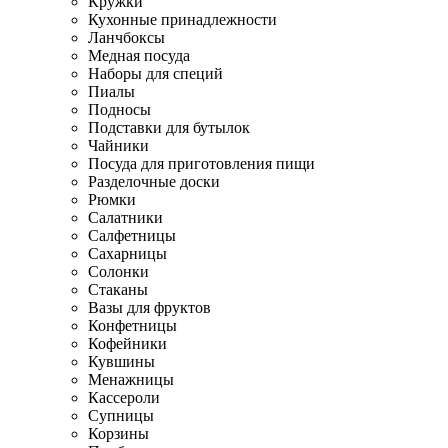
Кружки
Кухонные принадлежности
Ланчбоксы
Медная посуда
Наборы для специй
Пиалы
Подносы
Подставки для бутылок
Чайники
Посуда для приготовления пищи
Разделочные доски
Рюмки
Салатники
Салфетницы
Сахарницы
Солонки
Стаканы
Вазы для фруктов
Конфетницы
Кофейники
Кувшины
Менажницы
Кассероли
Супницы
Корзины