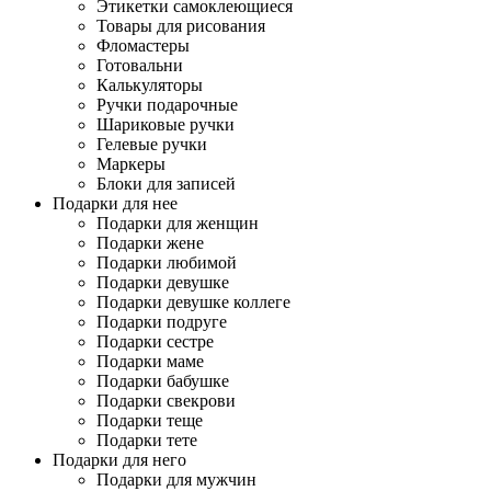
Этикетки самоклеющиеся
Товары для рисования
Фломастеры
Готовальни
Калькуляторы
Ручки подарочные
Шариковые ручки
Гелевые ручки
Маркеры
Блоки для записей
Подарки для нее
Подарки для женщин
Подарки жене
Подарки любимой
Подарки девушке
Подарки девушке коллеге
Подарки подруге
Подарки сестре
Подарки маме
Подарки бабушке
Подарки свекрови
Подарки теще
Подарки тете
Подарки для него
Подарки для мужчин