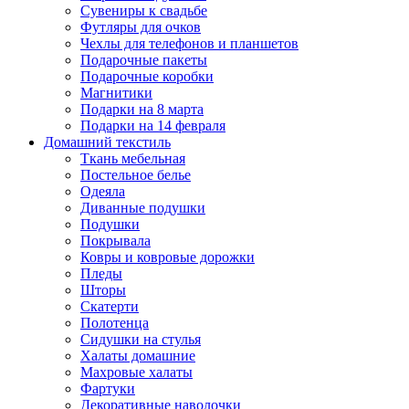
Сувениры к свадьбе
Футляры для очков
Чехлы для телефонов и планшетов
Подарочные пакеты
Подарочные коробки
Магнитики
Подарки на 8 марта
Подарки на 14 февраля
Домашний текстиль
Ткань мебельная
Постельное белье
Одеяла
Диванные подушки
Подушки
Покрывала
Ковры и ковровые дорожки
Пледы
Шторы
Скатерти
Полотенца
Сидушки на стулья
Халаты домашние
Махровые халаты
Фартуки
Декоративные наволочки