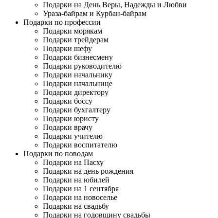
Подарки на День Веры, Надежды и Любви
Ураза-байрам и Курбан-байрам
Подарки по профессии
Подарки морякам
Подарки трейдерам
Подарки шефу
Подарки бизнесмену
Подарки руководителю
Подарки начальнику
Подарки начальнице
Подарки директору
Подарки боссу
Подарки бухгалтеру
Подарки юристу
Подарки врачу
Подарки учителю
Подарки воспитателю
Подарки по поводам
Подарки на Пасху
Подарки на день рождения
Подарки на юбилей
Подарки на 1 сентября
Подарки на новоселье
Подарки на свадьбу
Подарки на годовщину свадьбы