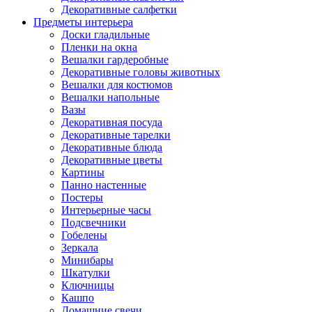
Декоративные салфетки
Предметы интерьера
Доски гладильные
Пленки на окна
Вешалки гардеробные
Декоративные головы животных
Вешалки для костюмов
Вешалки напольные
Вазы
Декоративная посуда
Декоративные тарелки
Декоративные блюда
Декоративные цветы
Картины
Панно настенные
Постеры
Интерьерные часы
Подсвечники
Гобелены
Зеркала
Минибары
Шкатулки
Ключницы
Кашпо
Домашние свечи