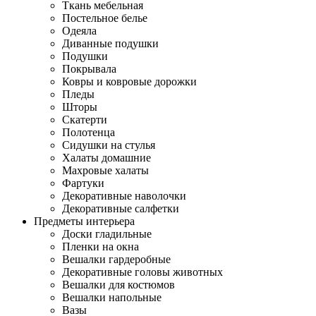
Ткань мебельная
Постельное белье
Одеяла
Диванные подушки
Подушки
Покрывала
Ковры и ковровые дорожки
Пледы
Шторы
Скатерти
Полотенца
Сидушки на стулья
Халаты домашние
Махровые халаты
Фартуки
Декоративные наволочки
Декоративные салфетки
Предметы интерьера
Доски гладильные
Пленки на окна
Вешалки гардеробные
Декоративные головы животных
Вешалки для костюмов
Вешалки напольные
Вазы