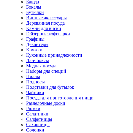
Блюда
Бокалы
Бутылки
Винные аксессуары
Деревянная посуда
Камни для виски
Гейзерные кофеварки
Графины
Декантеры
Кружки
Кухонные принадлежности
Ланчбоксы
Медная посуда
Наборы для специй
Пиалы
Подносы
Подставки для бутылок
Чайники
Посуда для приготовления пищи
Разделочные доски
Рюмки
Салатники
Салфетницы
Сахарницы
Солонки