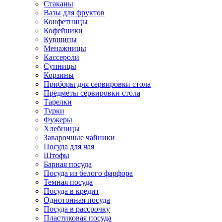
Стаканы
Вазы для фруктов
Конфетницы
Кофейники
Кувшины
Менажницы
Кассероли
Супницы
Корзины
Приборы для сервировки стола
Предметы сервировки стола
Тарелки
Турки
Фужеры
Хлебницы
Заварочные чайники
Посуда для чая
Штофы
Барная посуда
Посуда из белого фарфора
Темная посуда
Посуда в кредит
Однотонная посуда
Посуда в рассрочку
Пластиковая посуда