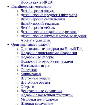
Посуда как в ИКЕА
Дизайнерская коллекция
Дизайнерская посуда
Дизайнерские предметы интерьера
Дизайнерские светильники
Дизайнерский текстиль
Дизайнерская мебель
Дизайнерские подарки и сувениры
Дизайнерские шкуры и меховые изделия
Ароматы для дома
Оригинальные подарки
Оригинальные подарки на Новый Год
Подарки с кристаллами Сваровски
Подарочные наборы
Подарки учителю на выпускной
Настольные игры
Статуэтки
Мини-гольф
Шуточные медали
Шуточные ордена
Обереги
Декоративные украшения
Подарки с восточной тематикой
Мешочки для подарков
Шарики воздушные