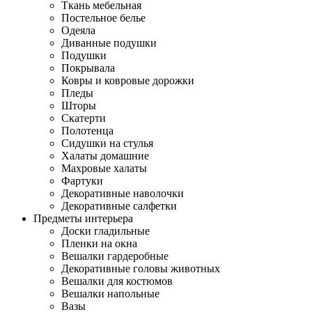
Ткань мебельная
Постельное белье
Одеяла
Диванные подушки
Подушки
Покрывала
Ковры и ковровые дорожки
Пледы
Шторы
Скатерти
Полотенца
Сидушки на стулья
Халаты домашние
Махровые халаты
Фартуки
Декоративные наволочки
Декоративные салфетки
Предметы интерьера
Доски гладильные
Пленки на окна
Вешалки гардеробные
Декоративные головы животных
Вешалки для костюмов
Вешалки напольные
Вазы