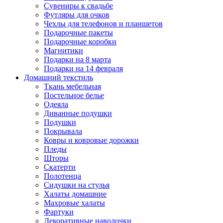
Сувениры к свадьбе
Футляры для очков
Чехлы для телефонов и планшетов
Подарочные пакеты
Подарочные коробки
Магнитики
Подарки на 8 марта
Подарки на 14 февраля
Домашний текстиль
Ткань мебельная
Постельное белье
Одеяла
Диванные подушки
Подушки
Покрывала
Ковры и ковровые дорожки
Пледы
Шторы
Скатерти
Полотенца
Сидушки на стулья
Халаты домашние
Махровые халаты
Фартуки
Декоративные наволочки