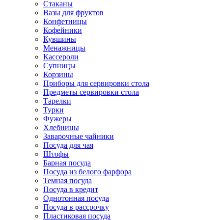
Стаканы
Вазы для фруктов
Конфетницы
Кофейники
Кувшины
Менажницы
Кассероли
Супницы
Корзины
Приборы для сервировки стола
Предметы сервировки стола
Тарелки
Турки
Фужеры
Хлебницы
Заварочные чайники
Посуда для чая
Штофы
Барная посуда
Посуда из белого фарфора
Темная посуда
Посуда в кредит
Однотонная посуда
Посуда в рассрочку
Пластиковая посуда