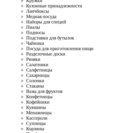
Кружки
Кухонные принадлежности
Ланчбоксы
Медная посуда
Наборы для специй
Пиалы
Подносы
Подставки для бутылок
Чайники
Посуда для приготовления пищи
Разделочные доски
Рюмки
Салатники
Салфетницы
Сахарницы
Солонки
Стаканы
Вазы для фруктов
Конфетницы
Кофейники
Кувшины
Менажницы
Кассероли
Супницы
Корзины