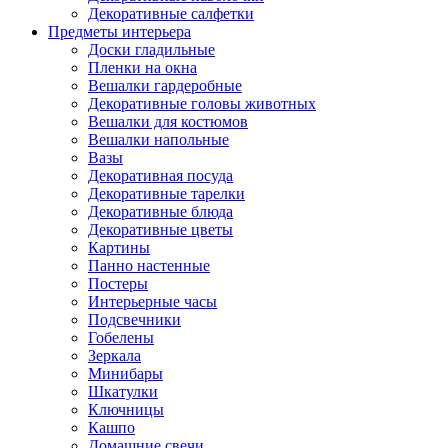
Декоративные салфетки
Предметы интерьера
Доски гладильные
Пленки на окна
Вешалки гардеробные
Декоративные головы животных
Вешалки для костюмов
Вешалки напольные
Вазы
Декоративная посуда
Декоративные тарелки
Декоративные блюда
Декоративные цветы
Картины
Панно настенные
Постеры
Интерьерные часы
Подсвечники
Гобелены
Зеркала
Минибары
Шкатулки
Ключницы
Кашпо
Домашние свечи