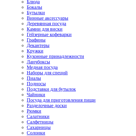
Блюда
Бокалы
Бутылки
Винные аксессуары
Деревянная посуда
Камни для виски
Гейзерные кофеварки
Графины
Декантеры
Кружки
Кухонные принадлежности
Ланчбоксы
Медная посуда
Наборы для специй
Пиалы
Подносы
Подставки для бутылок
Чайники
Посуда для приготовления пищи
Разделочные доски
Рюмки
Салатники
Салфетницы
Сахарницы
Солонки