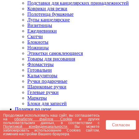
Подставки для канцелярских принадлежностей
Коврики для резки
Полотенца бумажные
Лупы канцелярские
Визитницы
Ежедневники
Скотчи
Блокноты
Ножницы
Этикетки самоклеющиеся
Товары для рисования
Фломастеры
Готовальни
Калькуляторы
Ручки подарочные
Шариковые ручки
Гелевые ручки
Маркеры
Блоки для записей
Подарки по цене
Подарки от 5000 рублей
Продолжая использовать наш сайт, вы соглашаетесь
на
обработку файлов Cookie
и других
Подарки до 5000 рублей
пользовательских данных, в соответствии с
Согласен
Подарки до 3000 рублей
Политикой конфиденциальности
. Вы можете
заблокировать использование Cookies сайтом,
Подарки до 2000 рублей
изменив настройки Вашего браузера.
Подарки до 1000 рублей