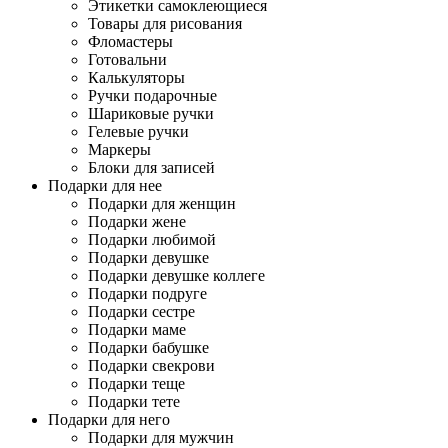
Этикетки самоклеющиеся
Товары для рисования
Фломастеры
Готовальни
Калькуляторы
Ручки подарочные
Шариковые ручки
Гелевые ручки
Маркеры
Блоки для записей
Подарки для нее
Подарки для женщин
Подарки жене
Подарки любимой
Подарки девушке
Подарки девушке коллеге
Подарки подруге
Подарки сестре
Подарки маме
Подарки бабушке
Подарки свекрови
Подарки теще
Подарки тете
Подарки для него
Подарки для мужчин