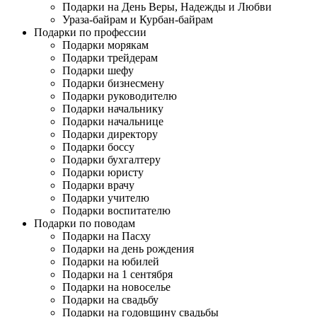
Подарки на День Веры, Надежды и Любви
Ураза-байрам и Курбан-байрам
Подарки по профессии
Подарки морякам
Подарки трейдерам
Подарки шефу
Подарки бизнесмену
Подарки руководителю
Подарки начальнику
Подарки начальнице
Подарки директору
Подарки боссу
Подарки бухгалтеру
Подарки юристу
Подарки врачу
Подарки учителю
Подарки воспитателю
Подарки по поводам
Подарки на Пасху
Подарки на день рождения
Подарки на юбилей
Подарки на 1 сентября
Подарки на новоселье
Подарки на свадьбу
Подарки на годовщину свадьбы