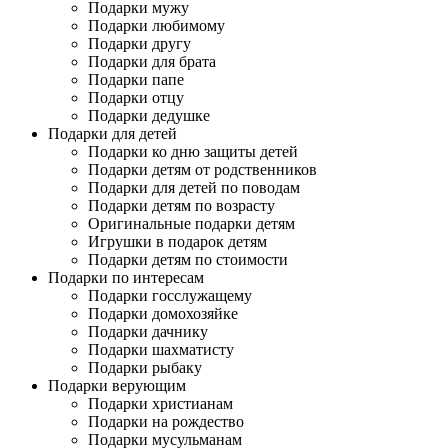
Подарки мужу
Подарки любимому
Подарки другу
Подарки для брата
Подарки папе
Подарки отцу
Подарки дедушке
Подарки для детей
Подарки ко дню защиты детей
Подарки детям от родственников
Подарки для детей по поводам
Подарки детям по возрасту
Оригинальные подарки детям
Игрушки в подарок детям
Подарки детям по стоимости
Подарки по интересам
Подарки госслужащему
Подарки домохозяйке
Подарки дачнику
Подарки шахматисту
Подарки рыбаку
Подарки верующим
Подарки христианам
Подарки на рождество
Подарки мусульманам