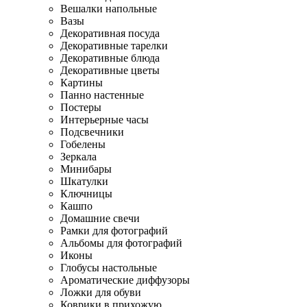
Вешалки напольные
Вазы
Декоративная посуда
Декоративные тарелки
Декоративные блюда
Декоративные цветы
Картины
Панно настенные
Постеры
Интерьерные часы
Подсвечники
Гобелены
Зеркала
Минибары
Шкатулки
Ключницы
Кашпо
Домашние свечи
Рамки для фотографий
Альбомы для фотографий
Иконы
Глобусы настольные
Ароматические диффузоры
Ложки для обуви
Коврики в прихожую