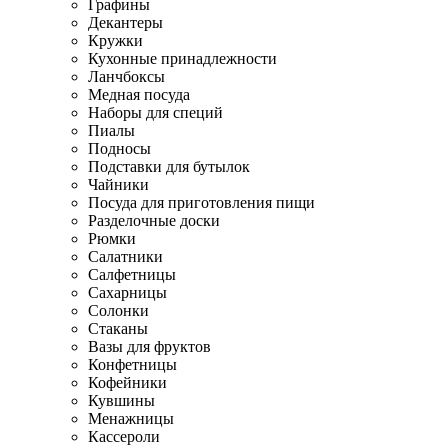
Графины
Декантеры
Кружки
Кухонные принадлежности
Ланчбоксы
Медная посуда
Наборы для специй
Пиалы
Подносы
Подставки для бутылок
Чайники
Посуда для приготовления пищи
Разделочные доски
Рюмки
Салатники
Салфетницы
Сахарницы
Солонки
Стаканы
Вазы для фруктов
Конфетницы
Кофейники
Кувшины
Менажницы
Кассероли