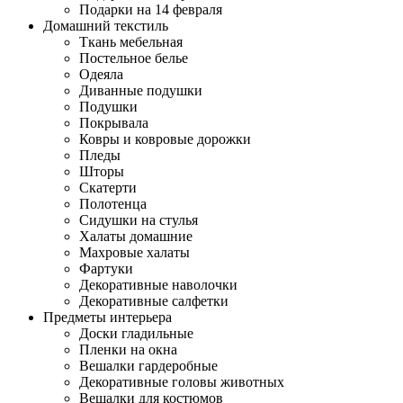
Подарки на 14 февраля
Домашний текстиль
Ткань мебельная
Постельное белье
Одеяла
Диванные подушки
Подушки
Покрывала
Ковры и ковровые дорожки
Пледы
Шторы
Скатерти
Полотенца
Сидушки на стулья
Халаты домашние
Махровые халаты
Фартуки
Декоративные наволочки
Декоративные салфетки
Предметы интерьера
Доски гладильные
Пленки на окна
Вешалки гардеробные
Декоративные головы животных
Вешалки для костюмов