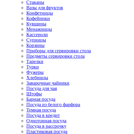
Стаканы
Вазы для фруктов
Конфетницы
Кофейники
Кувшины
Менажницы
Кассероли
Супницы
Корзины
Приборы для сервировки стола
Предметы сервировки стола
Тарелки
Турки
Фужеры
Хлебницы
Заварочные чайники
Посуда для чая
Штофы
Барная посуда
Посуда из белого фарфора
Темная посуда
Посуда в кредит
Однотонная посуда
Посуда в рассрочку
Пластиковая посуда