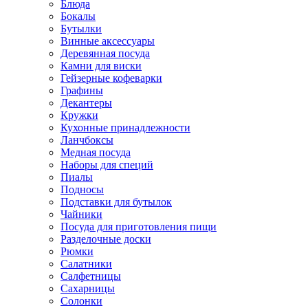
Блюда
Бокалы
Бутылки
Винные аксессуары
Деревянная посуда
Камни для виски
Гейзерные кофеварки
Графины
Декантеры
Кружки
Кухонные принадлежности
Ланчбоксы
Медная посуда
Наборы для специй
Пиалы
Подносы
Подставки для бутылок
Чайники
Посуда для приготовления пищи
Разделочные доски
Рюмки
Салатники
Салфетницы
Сахарницы
Солонки