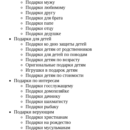
Подарки мужу
Подарки любимому
Подарки другу
Подарки для брата
Подарки папе
Подарки отцу
Подарки дедушке
Подарки для детей
Подарки ко дню защиты детей
Подарки детям от родственников
Подарки для детей по поводам
Подарки детям по возрасту
Оригинальные подарки детям
Игрушки в подарок детям
Подарки детям по стоимости
Подарки по интересам
Подарки госслужащему
Подарки домохозяйке
Подарки дачнику
Подарки шахматисту
Подарки рыбаку
Подарки верующим
Подарки христианам
Подарки на рождество
Подарки мусульманам