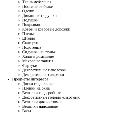
Ткань мебельная
Постельное белье
Одеяла
Диванные подушки
Подушки
Покрывала
Ковры и ковровые дорожки
Пледы
Шторы
Скатерти
Полотенца
Сидушки на стулья
Халаты домашние
Махровые халаты
Фартуки
Декоративные наволочки
Декоративные салфетки
Предметы интерьера
Доски гладильные
Пленки на окна
Вешалки гардеробные
Декоративные головы животных
Вешалки для костюмов
Вешалки напольные
Вазы