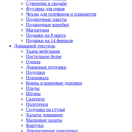
Сувениры к свадьбе
Футляры для очков
Чехлы для телефонов и планшетов
Подарочные пакеты
Подарочные коробки
Магнитики
Подарки на 8 марта
Подарки на 14 февраля
Домашний текстиль
Ткань мебельная
Постельное белье
Одеяла
Диванные подушки
Подушки
Покрывала
Ковры и ковровые дорожки
Пледы
Шторы
Скатерти
Полотенца
Сидушки на стулья
Халаты домашние
Махровые халаты
Фартуки
Декоративные наволочки