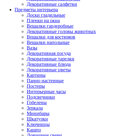
Декоративные салфетки
Предметы интерьера
Доски гладильные
Пленки на окна
Вешалки гардеробные
Декоративные головы животных
Вешалки для костюмов
Вешалки напольные
Вазы
Декоративная посуда
Декоративные тарелки
Декоративные блюда
Декоративные цветы
Картины
Панно настенные
Постеры
Интерьерные часы
Подсвечники
Гобелены
Зеркала
Минибары
Шкатулки
Ключницы
Кашпо
Домашние свечи