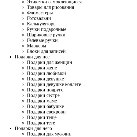
Этикетки самоклеющиеся
Товары для рисования
Фломастеры
Готовальни
Калькуляторы
Ручки подарочные
Шариковые ручки
Гелевые ручки
Маркеры
Блоки для записей
Подарки для нее
Подарки для женщин
Подарки жене
Подарки любимой
Подарки девушке
Подарки девушке коллеге
Подарки подруге
Подарки сестре
Подарки маме
Подарки бабушке
Подарки свекрови
Подарки теще
Подарки тете
Подарки для него
Подарки для мужчин