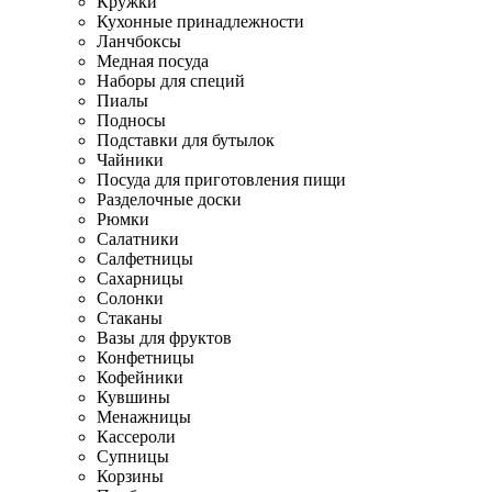
Кружки
Кухонные принадлежности
Ланчбоксы
Медная посуда
Наборы для специй
Пиалы
Подносы
Подставки для бутылок
Чайники
Посуда для приготовления пищи
Разделочные доски
Рюмки
Салатники
Салфетницы
Сахарницы
Солонки
Стаканы
Вазы для фруктов
Конфетницы
Кофейники
Кувшины
Менажницы
Кассероли
Супницы
Корзины