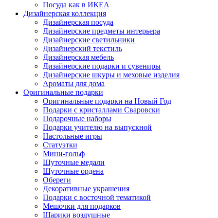
Посуда как в ИКЕА
Дизайнерская коллекция
Дизайнерская посуда
Дизайнерские предметы интерьера
Дизайнерские светильники
Дизайнерский текстиль
Дизайнерская мебель
Дизайнерские подарки и сувениры
Дизайнерские шкуры и меховые изделия
Ароматы для дома
Оригинальные подарки
Оригинальные подарки на Новый Год
Подарки с кристаллами Сваровски
Подарочные наборы
Подарки учителю на выпускной
Настольные игры
Статуэтки
Мини-гольф
Шуточные медали
Шуточные ордена
Обереги
Декоративные украшения
Подарки с восточной тематикой
Мешочки для подарков
Шарики воздушные