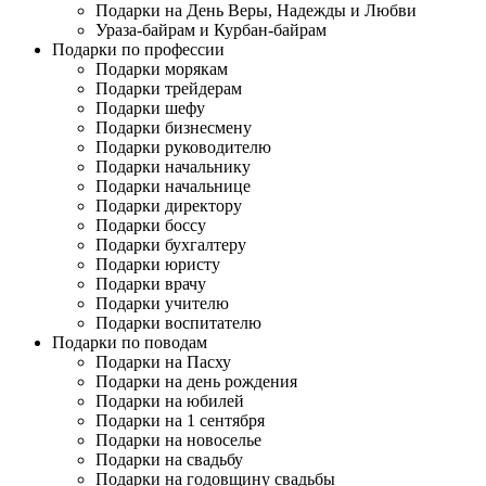
Подарки на День Веры, Надежды и Любви
Ураза-байрам и Курбан-байрам
Подарки по профессии
Подарки морякам
Подарки трейдерам
Подарки шефу
Подарки бизнесмену
Подарки руководителю
Подарки начальнику
Подарки начальнице
Подарки директору
Подарки боссу
Подарки бухгалтеру
Подарки юристу
Подарки врачу
Подарки учителю
Подарки воспитателю
Подарки по поводам
Подарки на Пасху
Подарки на день рождения
Подарки на юбилей
Подарки на 1 сентября
Подарки на новоселье
Подарки на свадьбу
Подарки на годовщину свадьбы