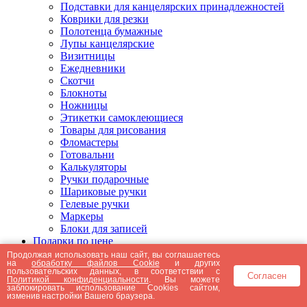
Подставки для канцелярских принадлежностей
Коврики для резки
Полотенца бумажные
Лупы канцелярские
Визитницы
Ежедневники
Скотчи
Блокноты
Ножницы
Этикетки самоклеющиеся
Товары для рисования
Фломастеры
Готовальни
Калькуляторы
Ручки подарочные
Шариковые ручки
Гелевые ручки
Маркеры
Блоки для записей
Подарки по цене
Подарки от 5000 рублей
Продолжая использовать наш сайт, вы соглашаетесь
на
обработку файлов Cookie
и других
Подарки до 5000 рублей
пользовательских данных, в соответствии с
Согласен
Подарки до 3000 рублей
Политикой конфиденциальности
. Вы можете
заблокировать использование Cookies сайтом,
Подарки до 2000 рублей
изменив настройки Вашего браузера.
Подарки до 1000 рублей