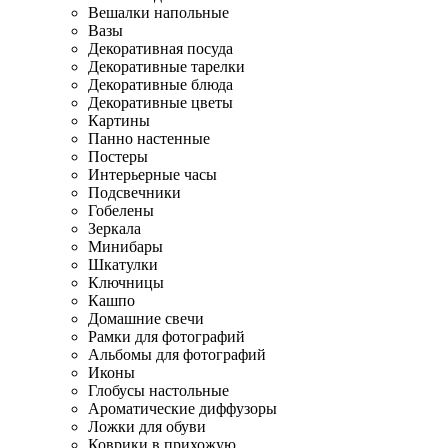
Вешалки напольные
Вазы
Декоративная посуда
Декоративные тарелки
Декоративные блюда
Декоративные цветы
Картины
Панно настенные
Постеры
Интерьерные часы
Подсвечники
Гобелены
Зеркала
Минибары
Шкатулки
Ключницы
Кашпо
Домашние свечи
Рамки для фотографий
Альбомы для фотографий
Иконы
Глобусы настольные
Ароматические диффузоры
Ложки для обуви
Коврики в прихожую