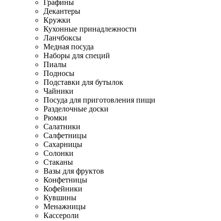
Графины
Декантеры
Кружки
Кухонные принадлежности
Ланчбоксы
Медная посуда
Наборы для специй
Пиалы
Подносы
Подставки для бутылок
Чайники
Посуда для приготовления пищи
Разделочные доски
Рюмки
Салатники
Салфетницы
Сахарницы
Солонки
Стаканы
Вазы для фруктов
Конфетницы
Кофейники
Кувшины
Менажницы
Кассероли