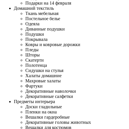
Подарки на 14 февраля
Домашний текстиль
Ткань мебельная
Постельное белье
Одеяла
Диванные подушки
Подушки
Покрывала
Ковры и ковровые дорожки
Пледы
Шторы
Скатерти
Полотенца
Сидушки на стулья
Халаты домашние
Махровые халаты
Фартуки
Декоративные наволочки
Декоративные салфетки
Предметы интерьера
Доски гладильные
Пленки на окна
Вешалки гардеробные
Декоративные головы животных
Вешалки для костюмов