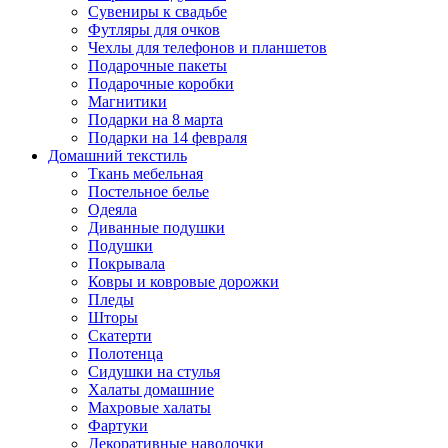
Сувениры к свадьбе
Футляры для очков
Чехлы для телефонов и планшетов
Подарочные пакеты
Подарочные коробки
Магнитики
Подарки на 8 марта
Подарки на 14 февраля
Домашний текстиль
Ткань мебельная
Постельное белье
Одеяла
Диванные подушки
Подушки
Покрывала
Ковры и ковровые дорожки
Пледы
Шторы
Скатерти
Полотенца
Сидушки на стулья
Халаты домашние
Махровые халаты
Фартуки
Декоративные наволочки