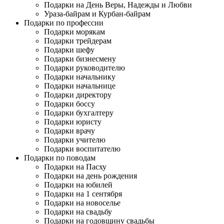
Подарки на День Веры, Надежды и Любви
Ураза-байрам и Курбан-байрам
Подарки по профессии
Подарки морякам
Подарки трейдерам
Подарки шефу
Подарки бизнесмену
Подарки руководителю
Подарки начальнику
Подарки начальнице
Подарки директору
Подарки боссу
Подарки бухгалтеру
Подарки юристу
Подарки врачу
Подарки учителю
Подарки воспитателю
Подарки по поводам
Подарки на Пасху
Подарки на день рождения
Подарки на юбилей
Подарки на 1 сентября
Подарки на новоселье
Подарки на свадьбу
Подарки на годовщину свадьбы