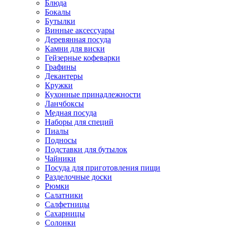
Блюда
Бокалы
Бутылки
Винные аксессуары
Деревянная посуда
Камни для виски
Гейзерные кофеварки
Графины
Декантеры
Кружки
Кухонные принадлежности
Ланчбоксы
Медная посуда
Наборы для специй
Пиалы
Подносы
Подставки для бутылок
Чайники
Посуда для приготовления пищи
Разделочные доски
Рюмки
Салатники
Салфетницы
Сахарницы
Солонки