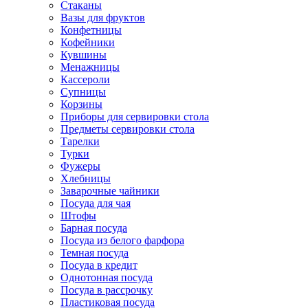
Стаканы
Вазы для фруктов
Конфетницы
Кофейники
Кувшины
Менажницы
Кассероли
Супницы
Корзины
Приборы для сервировки стола
Предметы сервировки стола
Тарелки
Турки
Фужеры
Хлебницы
Заварочные чайники
Посуда для чая
Штофы
Барная посуда
Посуда из белого фарфора
Темная посуда
Посуда в кредит
Однотонная посуда
Посуда в рассрочку
Пластиковая посуда