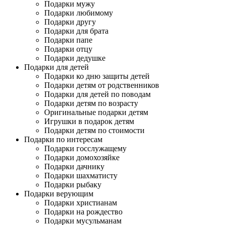
Подарки мужу
Подарки любимому
Подарки другу
Подарки для брата
Подарки папе
Подарки отцу
Подарки дедушке
Подарки для детей
Подарки ко дню защиты детей
Подарки детям от родственников
Подарки для детей по поводам
Подарки детям по возрасту
Оригинальные подарки детям
Игрушки в подарок детям
Подарки детям по стоимости
Подарки по интересам
Подарки госслужащему
Подарки домохозяйке
Подарки дачнику
Подарки шахматисту
Подарки рыбаку
Подарки верующим
Подарки христианам
Подарки на рождество
Подарки мусульманам