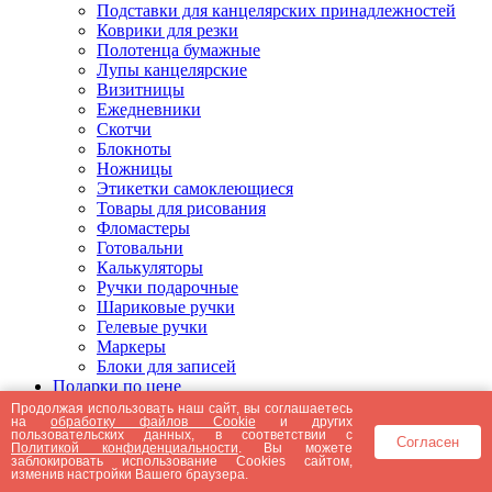
Подставки для канцелярских принадлежностей
Коврики для резки
Полотенца бумажные
Лупы канцелярские
Визитницы
Ежедневники
Скотчи
Блокноты
Ножницы
Этикетки самоклеющиеся
Товары для рисования
Фломастеры
Готовальни
Калькуляторы
Ручки подарочные
Шариковые ручки
Гелевые ручки
Маркеры
Блоки для записей
Подарки по цене
Подарки от 5000 рублей
Продолжая использовать наш сайт, вы соглашаетесь
на
обработку файлов Cookie
и других
Подарки до 5000 рублей
пользовательских данных, в соответствии с
Согласен
Подарки до 3000 рублей
Политикой конфиденциальности
. Вы можете
заблокировать использование Cookies сайтом,
Подарки до 2000 рублей
изменив настройки Вашего браузера.
Подарки до 1000 рублей