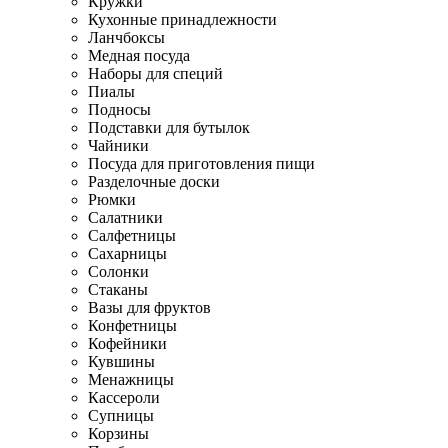
Кружки
Кухонные принадлежности
Ланчбоксы
Медная посуда
Наборы для специй
Пиалы
Подносы
Подставки для бутылок
Чайники
Посуда для приготовления пищи
Разделочные доски
Рюмки
Салатники
Салфетницы
Сахарницы
Солонки
Стаканы
Вазы для фруктов
Конфетницы
Кофейники
Кувшины
Менажницы
Кассероли
Супницы
Корзины