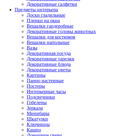
Декоративные салфетки
Предметы интерьера
Доски гладильные
Пленки на окна
Вешалки гардеробные
Декоративные головы животных
Вешалки для костюмов
Вешалки напольные
Вазы
Декоративная посуда
Декоративные тарелки
Декоративные блюда
Декоративные цветы
Картины
Панно настенные
Постеры
Интерьерные часы
Подсвечники
Гобелены
Зеркала
Минибары
Шкатулки
Ключницы
Кашпо
Домашние свечи