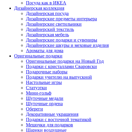
Посуда как в ИКЕА
Дизайнерская коллекция
Дизайнерская посуда
Дизайнерские предметы интерьера
Дизайнерские светильники
Дизайнерский текстиль
Дизайнерская мебель
Дизайнерские подарки и сувениры
Дизайнерские шкуры и меховые изделия
Ароматы для дома
Оригинальные подарки
Оригинальные подарки на Новый Год
Подарки с кристаллами Сваровски
Подарочные наборы
Подарки учителю на выпускной
Настольные игры
Статуэтки
Мини-гольф
Шуточные медали
Шуточные ордена
Обереги
Декоративные украшения
Подарки с восточной тематикой
Мешочки для подарков
Шарики воздушные