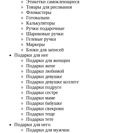
Этикетки самоклеющиеся
Товары для рисования
Фломастеры
Готовальни
Калькуляторы
Ручки подарочные
Шариковые ручки
Гелевые ручки
Маркеры
Блоки для записей
Подарки для нее
Подарки для женщин
Подарки жене
Подарки любимой
Подарки девушке
Подарки девушке коллеге
Подарки подруге
Подарки сестре
Подарки маме
Подарки бабушке
Подарки свекрови
Подарки теще
Подарки тете
Подарки для него
Подарки для мужчин