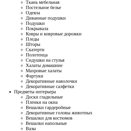
Ткань мебельная
Постельное белье
Одеяла
Диванные подушки
Подушки
Покрывала
Ковры и ковровые дорожки
Пледы
Шторы
Скатерти
Полотенца
Сидушки на стулья
Халаты домашние
Махровые халаты
Фартуки
Декоративные наволочки
Декоративные салфетки
Предметы интерьера
Доски гладильные
Пленки на окна
Вешалки гардеробные
Декоративные головы животных
Вешалки для костюмов
Вешалки напольные
Вазы