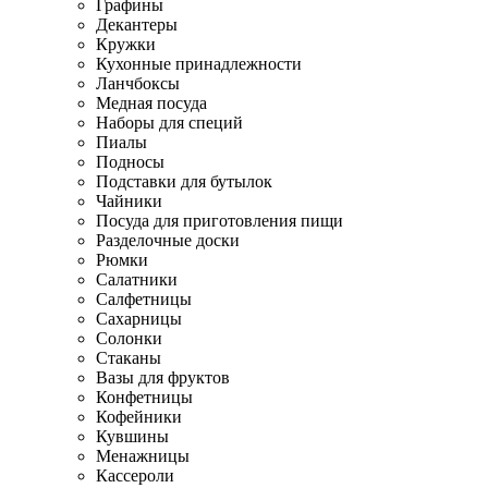
Графины
Декантеры
Кружки
Кухонные принадлежности
Ланчбоксы
Медная посуда
Наборы для специй
Пиалы
Подносы
Подставки для бутылок
Чайники
Посуда для приготовления пищи
Разделочные доски
Рюмки
Салатники
Салфетницы
Сахарницы
Солонки
Стаканы
Вазы для фруктов
Конфетницы
Кофейники
Кувшины
Менажницы
Кассероли