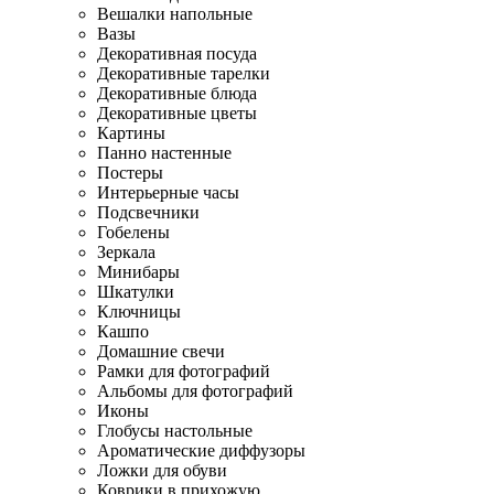
Вешалки напольные
Вазы
Декоративная посуда
Декоративные тарелки
Декоративные блюда
Декоративные цветы
Картины
Панно настенные
Постеры
Интерьерные часы
Подсвечники
Гобелены
Зеркала
Минибары
Шкатулки
Ключницы
Кашпо
Домашние свечи
Рамки для фотографий
Альбомы для фотографий
Иконы
Глобусы настольные
Ароматические диффузоры
Ложки для обуви
Коврики в прихожую