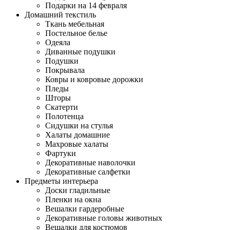
Подарки на 14 февраля
Домашний текстиль
Ткань мебельная
Постельное белье
Одеяла
Диванные подушки
Подушки
Покрывала
Ковры и ковровые дорожки
Пледы
Шторы
Скатерти
Полотенца
Сидушки на стулья
Халаты домашние
Махровые халаты
Фартуки
Декоративные наволочки
Декоративные салфетки
Предметы интерьера
Доски гладильные
Пленки на окна
Вешалки гардеробные
Декоративные головы животных
Вешалки для костюмов