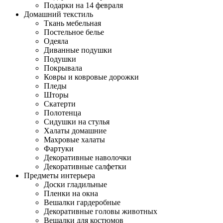
Подарки на 14 февраля
Домашний текстиль
Ткань мебельная
Постельное белье
Одеяла
Диванные подушки
Подушки
Покрывала
Ковры и ковровые дорожки
Пледы
Шторы
Скатерти
Полотенца
Сидушки на стулья
Халаты домашние
Махровые халаты
Фартуки
Декоративные наволочки
Декоративные салфетки
Предметы интерьера
Доски гладильные
Пленки на окна
Вешалки гардеробные
Декоративные головы животных
Вешалки для костюмов