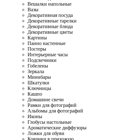
Вешалки напольные
Вазы
Декоративная посуда
Декоративные тарелки
Декоративные блюда
Декоративные цветы
Картины
Панно настенные
Постеры
Интерьерные часы
Подсвечники
Гобелены
Зеркала
Минибары
Шкатулки
Ключницы
Кашпо
Домашние свечи
Рамки для фотографий
Альбомы для фотографий
Иконы
Глобусы настольные
Ароматические диффузоры
Ложки для обуви
Коврики в прихожую