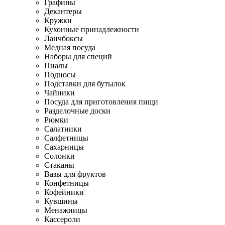
Графины
Декантеры
Кружки
Кухонные принадлежности
Ланчбоксы
Медная посуда
Наборы для специй
Пиалы
Подносы
Подставки для бутылок
Чайники
Посуда для приготовления пищи
Разделочные доски
Рюмки
Салатники
Салфетницы
Сахарницы
Солонки
Стаканы
Вазы для фруктов
Конфетницы
Кофейники
Кувшины
Менажницы
Кассероли