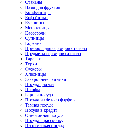
Стаканы
Вазы для фруктов
Конфетницы
Кофейники
Кувшины
Менажницы
Кассероли
Супницы
Корзины
Приборы для сервировки стола
Предметы сервировки стола
Тарелки
Турки
Фужеры
Хлебницы
Заварочные чайники
Посуда для чая
Штофы
Барная посуда
Посуда из белого фарфора
Темная посуда
Посуда в кредит
Однотонная посуда
Посуда в рассрочку
Пластиковая посуда