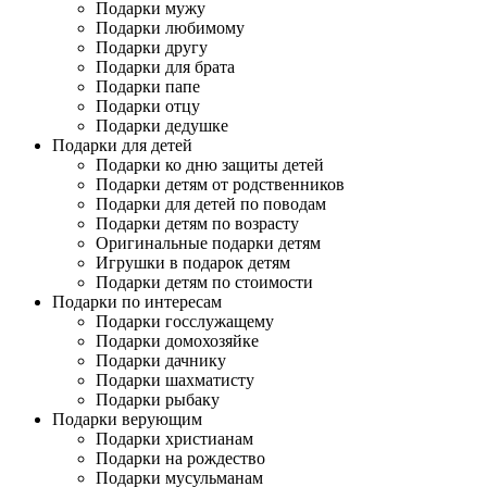
Подарки мужу
Подарки любимому
Подарки другу
Подарки для брата
Подарки папе
Подарки отцу
Подарки дедушке
Подарки для детей
Подарки ко дню защиты детей
Подарки детям от родственников
Подарки для детей по поводам
Подарки детям по возрасту
Оригинальные подарки детям
Игрушки в подарок детям
Подарки детям по стоимости
Подарки по интересам
Подарки госслужащему
Подарки домохозяйке
Подарки дачнику
Подарки шахматисту
Подарки рыбаку
Подарки верующим
Подарки христианам
Подарки на рождество
Подарки мусульманам