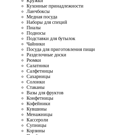
Кружки
Кухонные принадлежности
Ланчбоксы
Медная посуда
Наборы для специй
Пиалы
Подносы
Подставки для бутылок
Чайники
Посуда для приготовления пищи
Разделочные доски
Рюмки
Салатники
Салфетницы
Сахарницы
Солонки
Стаканы
Вазы для фруктов
Конфетницы
Кофейники
Кувшины
Менажницы
Кассероли
Супницы
Корзины