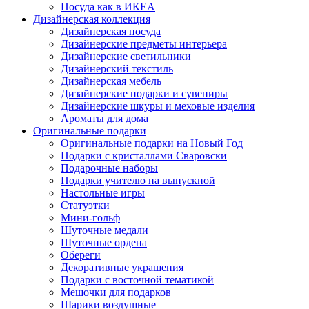
Посуда как в ИКЕА
Дизайнерская коллекция
Дизайнерская посуда
Дизайнерские предметы интерьера
Дизайнерские светильники
Дизайнерский текстиль
Дизайнерская мебель
Дизайнерские подарки и сувениры
Дизайнерские шкуры и меховые изделия
Ароматы для дома
Оригинальные подарки
Оригинальные подарки на Новый Год
Подарки с кристаллами Сваровски
Подарочные наборы
Подарки учителю на выпускной
Настольные игры
Статуэтки
Мини-гольф
Шуточные медали
Шуточные ордена
Обереги
Декоративные украшения
Подарки с восточной тематикой
Мешочки для подарков
Шарики воздушные