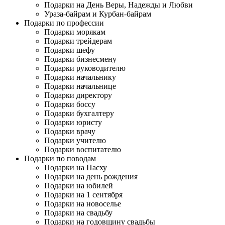
Подарки на День Веры, Надежды и Любви
Ураза-байрам и Курбан-байрам
Подарки по профессии
Подарки морякам
Подарки трейдерам
Подарки шефу
Подарки бизнесмену
Подарки руководителю
Подарки начальнику
Подарки начальнице
Подарки директору
Подарки боссу
Подарки бухгалтеру
Подарки юристу
Подарки врачу
Подарки учителю
Подарки воспитателю
Подарки по поводам
Подарки на Пасху
Подарки на день рождения
Подарки на юбилей
Подарки на 1 сентября
Подарки на новоселье
Подарки на свадьбу
Подарки на годовщину свадьбы