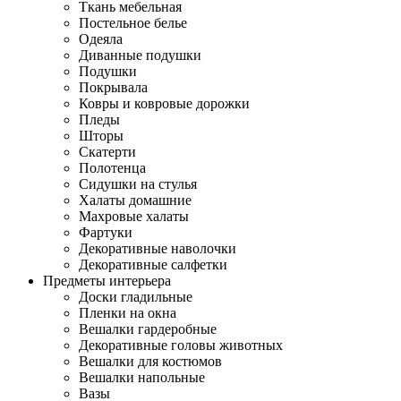
Ткань мебельная
Постельное белье
Одеяла
Диванные подушки
Подушки
Покрывала
Ковры и ковровые дорожки
Пледы
Шторы
Скатерти
Полотенца
Сидушки на стулья
Халаты домашние
Махровые халаты
Фартуки
Декоративные наволочки
Декоративные салфетки
Предметы интерьера
Доски гладильные
Пленки на окна
Вешалки гардеробные
Декоративные головы животных
Вешалки для костюмов
Вешалки напольные
Вазы