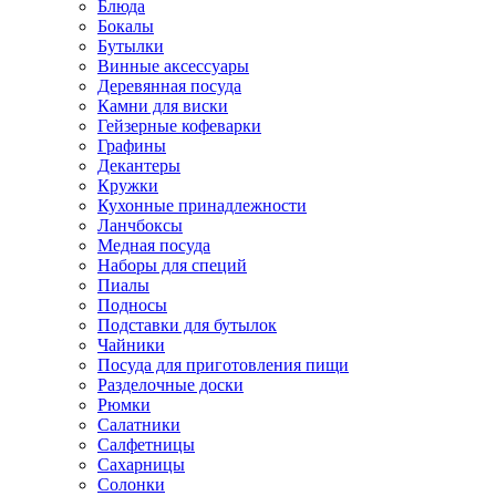
Блюда
Бокалы
Бутылки
Винные аксессуары
Деревянная посуда
Камни для виски
Гейзерные кофеварки
Графины
Декантеры
Кружки
Кухонные принадлежности
Ланчбоксы
Медная посуда
Наборы для специй
Пиалы
Подносы
Подставки для бутылок
Чайники
Посуда для приготовления пищи
Разделочные доски
Рюмки
Салатники
Салфетницы
Сахарницы
Солонки