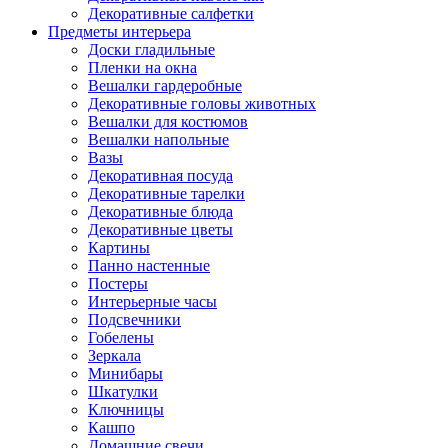
Декоративные салфетки
Предметы интерьера
Доски гладильные
Пленки на окна
Вешалки гардеробные
Декоративные головы животных
Вешалки для костюмов
Вешалки напольные
Вазы
Декоративная посуда
Декоративные тарелки
Декоративные блюда
Декоративные цветы
Картины
Панно настенные
Постеры
Интерьерные часы
Подсвечники
Гобелены
Зеркала
Минибары
Шкатулки
Ключницы
Кашпо
Домашние свечи