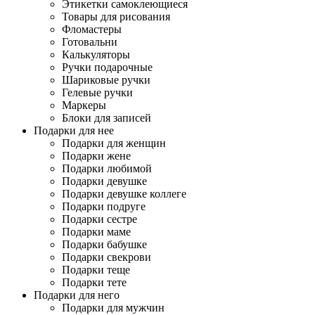
Этикетки самоклеющиеся
Товары для рисования
Фломастеры
Готовальни
Калькуляторы
Ручки подарочные
Шариковые ручки
Гелевые ручки
Маркеры
Блоки для записей
Подарки для нее
Подарки для женщин
Подарки жене
Подарки любимой
Подарки девушке
Подарки девушке коллеге
Подарки подруге
Подарки сестре
Подарки маме
Подарки бабушке
Подарки свекрови
Подарки теще
Подарки тете
Подарки для него
Подарки для мужчин