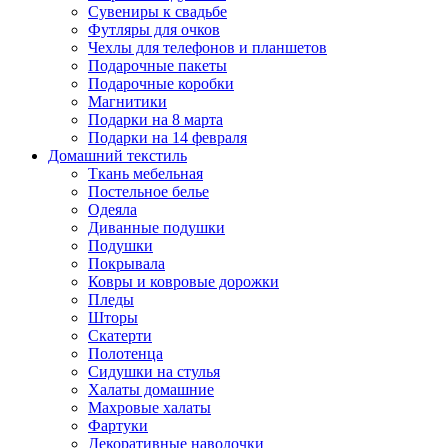
Сувениры к свадьбе
Футляры для очков
Чехлы для телефонов и планшетов
Подарочные пакеты
Подарочные коробки
Магнитики
Подарки на 8 марта
Подарки на 14 февраля
Домашний текстиль
Ткань мебельная
Постельное белье
Одеяла
Диванные подушки
Подушки
Покрывала
Ковры и ковровые дорожки
Пледы
Шторы
Скатерти
Полотенца
Сидушки на стулья
Халаты домашние
Махровые халаты
Фартуки
Декоративные наволочки