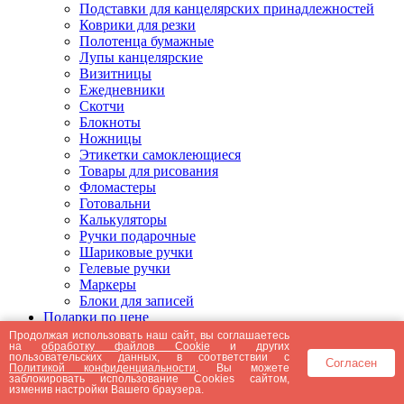
Подставки для канцелярских принадлежностей
Коврики для резки
Полотенца бумажные
Лупы канцелярские
Визитницы
Ежедневники
Скотчи
Блокноты
Ножницы
Этикетки самоклеющиеся
Товары для рисования
Фломастеры
Готовальни
Калькуляторы
Ручки подарочные
Шариковые ручки
Гелевые ручки
Маркеры
Блоки для записей
Подарки по цене
Подарки от 5000 рублей
Продолжая использовать наш сайт, вы соглашаетесь
на
обработку файлов Cookie
и других
Подарки до 5000 рублей
пользовательских данных, в соответствии с
Согласен
Подарки до 3000 рублей
Политикой конфиденциальности
. Вы можете
заблокировать использование Cookies сайтом,
Подарки до 2000 рублей
изменив настройки Вашего браузера.
Подарки до 1000 рублей