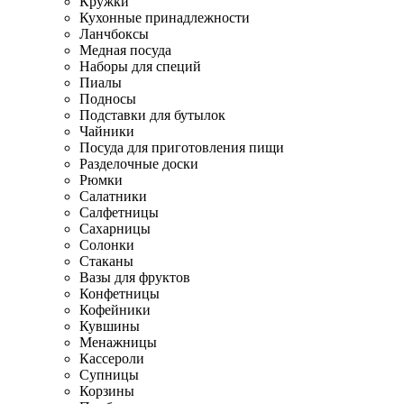
Кружки
Кухонные принадлежности
Ланчбоксы
Медная посуда
Наборы для специй
Пиалы
Подносы
Подставки для бутылок
Чайники
Посуда для приготовления пищи
Разделочные доски
Рюмки
Салатники
Салфетницы
Сахарницы
Солонки
Стаканы
Вазы для фруктов
Конфетницы
Кофейники
Кувшины
Менажницы
Кассероли
Супницы
Корзины