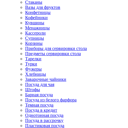
Стаканы
Вазы для фруктов
Конфетницы
Кофейники
Кувшины
Менажницы
Кассероли
Супницы
Корзины
Приборы для сервировки стола
Предметы сервировки стола
Тарелки
Турки
Фужеры
Хлебницы
Заварочные чайники
Посуда для чая
Штофы
Барная посуда
Посуда из белого фарфора
Темная посуда
Посуда в кредит
Однотонная посуда
Посуда в рассрочку
Пластиковая посуда