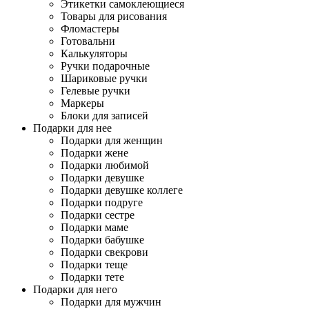
Этикетки самоклеющиеся
Товары для рисования
Фломастеры
Готовальни
Калькуляторы
Ручки подарочные
Шариковые ручки
Гелевые ручки
Маркеры
Блоки для записей
Подарки для нее
Подарки для женщин
Подарки жене
Подарки любимой
Подарки девушке
Подарки девушке коллеге
Подарки подруге
Подарки сестре
Подарки маме
Подарки бабушке
Подарки свекрови
Подарки теще
Подарки тете
Подарки для него
Подарки для мужчин