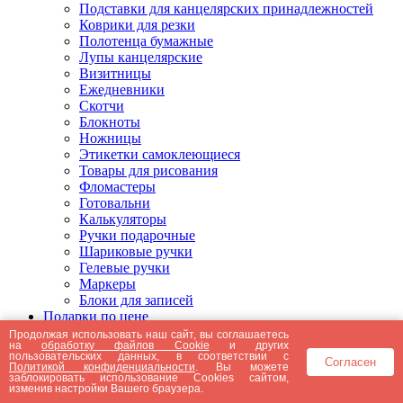
Подставки для канцелярских принадлежностей
Коврики для резки
Полотенца бумажные
Лупы канцелярские
Визитницы
Ежедневники
Скотчи
Блокноты
Ножницы
Этикетки самоклеющиеся
Товары для рисования
Фломастеры
Готовальни
Калькуляторы
Ручки подарочные
Шариковые ручки
Гелевые ручки
Маркеры
Блоки для записей
Подарки по цене
Подарки от 5000 рублей
Продолжая использовать наш сайт, вы соглашаетесь
на
обработку файлов Cookie
и других
Подарки до 5000 рублей
пользовательских данных, в соответствии с
Согласен
Подарки до 3000 рублей
Политикой конфиденциальности
. Вы можете
заблокировать использование Cookies сайтом,
Подарки до 2000 рублей
изменив настройки Вашего браузера.
Подарки до 1000 рублей