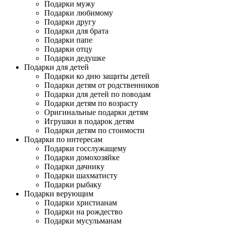
Подарки мужу
Подарки любимому
Подарки другу
Подарки для брата
Подарки папе
Подарки отцу
Подарки дедушке
Подарки для детей
Подарки ко дню защиты детей
Подарки детям от родственников
Подарки для детей по поводам
Подарки детям по возрасту
Оригинальные подарки детям
Игрушки в подарок детям
Подарки детям по стоимости
Подарки по интересам
Подарки госслужащему
Подарки домохозяйке
Подарки дачнику
Подарки шахматисту
Подарки рыбаку
Подарки верующим
Подарки христианам
Подарки на рождество
Подарки мусульманам