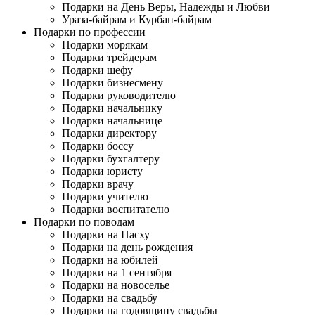
Подарки на День Веры, Надежды и Любви
Ураза-байрам и Курбан-байрам
Подарки по профессии
Подарки морякам
Подарки трейдерам
Подарки шефу
Подарки бизнесмену
Подарки руководителю
Подарки начальнику
Подарки начальнице
Подарки директору
Подарки боссу
Подарки бухгалтеру
Подарки юристу
Подарки врачу
Подарки учителю
Подарки воспитателю
Подарки по поводам
Подарки на Пасху
Подарки на день рождения
Подарки на юбилей
Подарки на 1 сентября
Подарки на новоселье
Подарки на свадьбу
Подарки на годовщину свадьбы