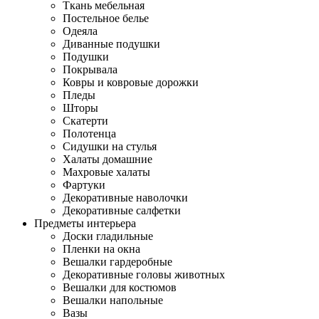
Ткань мебельная
Постельное белье
Одеяла
Диванные подушки
Подушки
Покрывала
Ковры и ковровые дорожки
Пледы
Шторы
Скатерти
Полотенца
Сидушки на стулья
Халаты домашние
Махровые халаты
Фартуки
Декоративные наволочки
Декоративные салфетки
Предметы интерьера
Доски гладильные
Пленки на окна
Вешалки гардеробные
Декоративные головы животных
Вешалки для костюмов
Вешалки напольные
Вазы