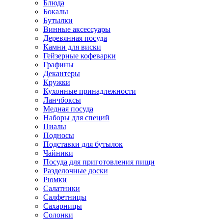
Блюда
Бокалы
Бутылки
Винные аксессуары
Деревянная посуда
Камни для виски
Гейзерные кофеварки
Графины
Декантеры
Кружки
Кухонные принадлежности
Ланчбоксы
Медная посуда
Наборы для специй
Пиалы
Подносы
Подставки для бутылок
Чайники
Посуда для приготовления пищи
Разделочные доски
Рюмки
Салатники
Салфетницы
Сахарницы
Солонки