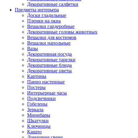
Декоративные салфетки
Предметы интерьера
Доски гладильные
Пленки на окна
Вешалки гардеробные
Декоративные головы животных
Вешалки для костюмов
Вешалки напольные
Вазы
Декоративная посуда
Декоративные тарелки
Декоративные блюда
Декоративные цветы
Картины
Панно настенные
Постеры
Интерьерные часы
Подсвечники
Гобелены
Зеркала
Минибары
Шкатулки
Ключницы
Кашпо
Домашние свечи