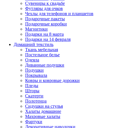
Сувениры к свадьбе
Футляры для очков
Чехлы для телефонов и планшетов
Подарочные пакеты
Подарочные коробки
Магнитики
Подарки на 8 марта
Подарки на 14 февраля
Домашний текстиль
Ткань мебельная
Постельное белье
Одеяла
Диванные подушки
Подушки
Покрывала
Ковры и ковровые дорожки
Пледы
Шторы
Скатерти
Полотенца
Сидушки на стулья
Халаты домашние
Махровые халаты
Фартуки
Декоративные наволочки