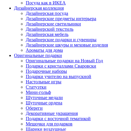
Посуда как в ИКЕА
Дизайнерская коллекция
Дизайнерская посуда
Дизайнерские предметы интерьера
Дизайнерские светильники
Дизайнерский текстиль
Дизайнерская мебель
Дизайнерские подарки и сувениры
Дизайнерские шкуры и меховые изделия
Ароматы для дома
Оригинальные подарки
Оригинальные подарки на Новый Год
Подарки с кристаллами Сваровски
Подарочные наборы
Подарки учителю на выпускной
Настольные игры
Статуэтки
Мини-гольф
Шуточные медали
Шуточные ордена
Обереги
Декоративные украшения
Подарки с восточной тематикой
Мешочки для подарков
Шарики воздушные