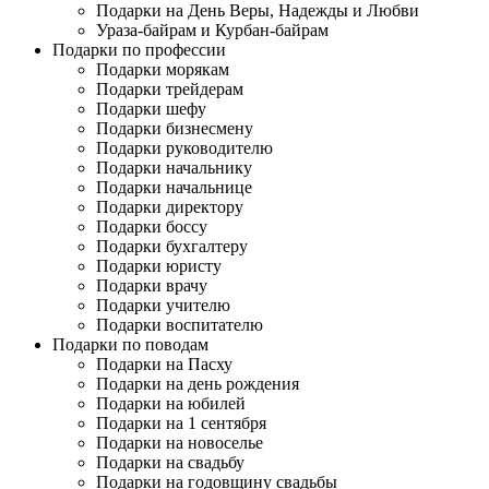
Подарки на День Веры, Надежды и Любви
Ураза-байрам и Курбан-байрам
Подарки по профессии
Подарки морякам
Подарки трейдерам
Подарки шефу
Подарки бизнесмену
Подарки руководителю
Подарки начальнику
Подарки начальнице
Подарки директору
Подарки боссу
Подарки бухгалтеру
Подарки юристу
Подарки врачу
Подарки учителю
Подарки воспитателю
Подарки по поводам
Подарки на Пасху
Подарки на день рождения
Подарки на юбилей
Подарки на 1 сентября
Подарки на новоселье
Подарки на свадьбу
Подарки на годовщину свадьбы