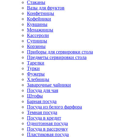
Стаканы
Вазы для фруктов
Конфетницы
Кофейники
Кувшины
Менажницы
Кассероли
Супницы
Корзины
Приборы для сервировки стола
Предметы сервировки стола
Тарелки
Турки
Фужеры
Хлебницы
Заварочные чайники
Посуда для чая
Штофы
Барная посуда
Посуда из белого фарфора
Темная посуда
Посуда в кредит
Однотонная посуда
Посуда в рассрочку
Пластиковая посуда