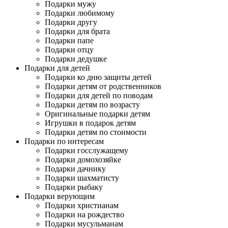
Подарки мужу
Подарки любимому
Подарки другу
Подарки для брата
Подарки папе
Подарки отцу
Подарки дедушке
Подарки для детей
Подарки ко дню защиты детей
Подарки детям от родственников
Подарки для детей по поводам
Подарки детям по возрасту
Оригинальные подарки детям
Игрушки в подарок детям
Подарки детям по стоимости
Подарки по интересам
Подарки госслужащему
Подарки домохозяйке
Подарки дачнику
Подарки шахматисту
Подарки рыбаку
Подарки верующим
Подарки христианам
Подарки на рождество
Подарки мусульманам