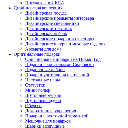
Посуда как в ИКЕА
Дизайнерская коллекция
Дизайнерская посуда
Дизайнерские предметы интерьера
Дизайнерские светильники
Дизайнерский текстиль
Дизайнерская мебель
Дизайнерские подарки и сувениры
Дизайнерские шкуры и меховые изделия
Ароматы для дома
Оригинальные подарки
Оригинальные подарки на Новый Год
Подарки с кристаллами Сваровски
Подарочные наборы
Подарки учителю на выпускной
Настольные игры
Статуэтки
Мини-гольф
Шуточные медали
Шуточные ордена
Обереги
Декоративные украшения
Подарки с восточной тематикой
Мешочки для подарков
Шарики воздушные