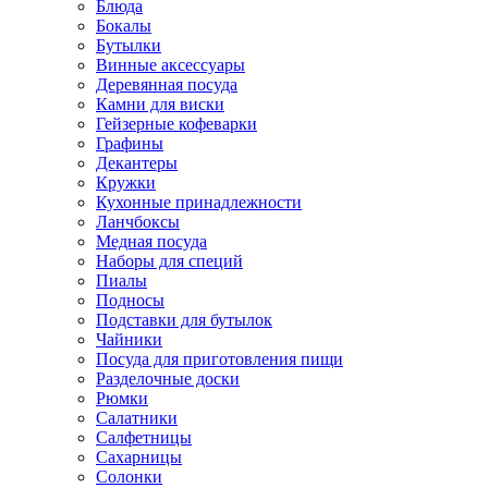
Блюда
Бокалы
Бутылки
Винные аксессуары
Деревянная посуда
Камни для виски
Гейзерные кофеварки
Графины
Декантеры
Кружки
Кухонные принадлежности
Ланчбоксы
Медная посуда
Наборы для специй
Пиалы
Подносы
Подставки для бутылок
Чайники
Посуда для приготовления пищи
Разделочные доски
Рюмки
Салатники
Салфетницы
Сахарницы
Солонки