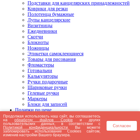
Подставки для канцелярских принадлежностей
Коврики для резки
Полотенца бумажные
Лупы канцелярские
Визитницы
Ежедневники
Скотчи
Блокноты
Ножницы
Этикетки самоклеющиеся
Товары для рисования
Фломастеры
Готовальни
Калькуляторы
Ручки подарочные
Шариковые ручки
Гелевые ручки
Маркеры
Блоки для записей
Подарки по цене
Подарки от 5000 рублей
Продолжая использовать наш сайт, вы соглашаетесь
на
обработку файлов Cookie
и других
Подарки до 5000 рублей
пользовательских данных, в соответствии с
Согласен
Подарки до 3000 рублей
Политикой конфиденциальности
. Вы можете
заблокировать использование Cookies сайтом,
Подарки до 2000 рублей
изменив настройки Вашего браузера.
Подарки до 1000 рублей