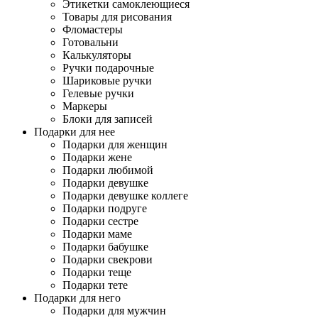
Этикетки самоклеющиеся
Товары для рисования
Фломастеры
Готовальни
Калькуляторы
Ручки подарочные
Шариковые ручки
Гелевые ручки
Маркеры
Блоки для записей
Подарки для нее
Подарки для женщин
Подарки жене
Подарки любимой
Подарки девушке
Подарки девушке коллеге
Подарки подруге
Подарки сестре
Подарки маме
Подарки бабушке
Подарки свекрови
Подарки теще
Подарки тете
Подарки для него
Подарки для мужчин