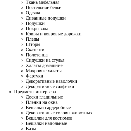
Ткань мебельная
Постельное белье
Одеяла
Диванные подушки
Подушки
Покрывала
Ковры и ковровые дорожки
Пледы
Шторы
Скатерти
Полотенца
Сидушки на стулья
Халаты домашние
Махровые халаты
Фартуки
Декоративные наволочки
Декоративные салфетки
Предметы интерьера
Доски гладильные
Пленки на окна
Вешалки гардеробные
Декоративные головы животных
Вешалки для костюмов
Вешалки напольные
Вазы