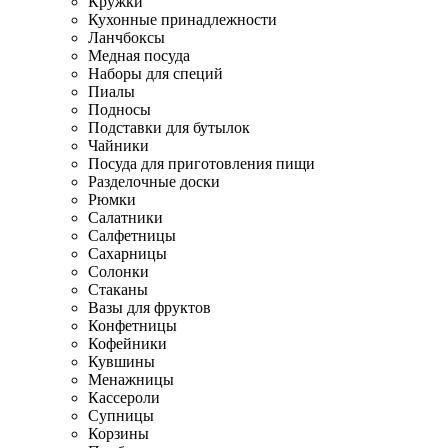
Кружки
Кухонные принадлежности
Ланчбоксы
Медная посуда
Наборы для специй
Пиалы
Подносы
Подставки для бутылок
Чайники
Посуда для приготовления пищи
Разделочные доски
Рюмки
Салатники
Салфетницы
Сахарницы
Солонки
Стаканы
Вазы для фруктов
Конфетницы
Кофейники
Кувшины
Менажницы
Кассероли
Супницы
Корзины