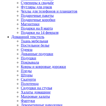
Сувениры к свадьбе
Футляры для очков
Чехлы для телефонов и планшетов
Подарочные пакеты
Подарочные коробки
Магнитики
Подарки на 8 марта
Подарки на 14 февраля
Домашний текстиль
Ткань мебельная
Постельное белье
Одеяла
Диванные подушки
Подушки
Покрывала
Ковры и ковровые дорожки
Пледы
Шторы
Скатерти
Полотенца
Сидушки на стулья
Халаты домашние
Махровые халаты
Фартуки
Декоративные наволочки