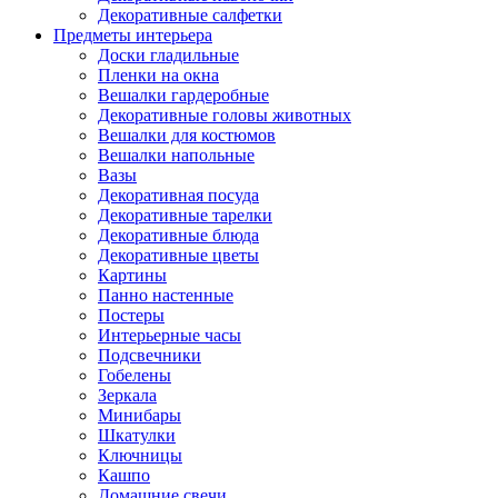
Декоративные салфетки
Предметы интерьера
Доски гладильные
Пленки на окна
Вешалки гардеробные
Декоративные головы животных
Вешалки для костюмов
Вешалки напольные
Вазы
Декоративная посуда
Декоративные тарелки
Декоративные блюда
Декоративные цветы
Картины
Панно настенные
Постеры
Интерьерные часы
Подсвечники
Гобелены
Зеркала
Минибары
Шкатулки
Ключницы
Кашпо
Домашние свечи