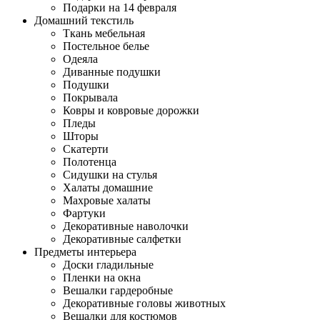
Подарки на 14 февраля
Домашний текстиль
Ткань мебельная
Постельное белье
Одеяла
Диванные подушки
Подушки
Покрывала
Ковры и ковровые дорожки
Пледы
Шторы
Скатерти
Полотенца
Сидушки на стулья
Халаты домашние
Махровые халаты
Фартуки
Декоративные наволочки
Декоративные салфетки
Предметы интерьера
Доски гладильные
Пленки на окна
Вешалки гардеробные
Декоративные головы животных
Вешалки для костюмов