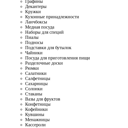
Графины
Декантеры
Кружки
Кухонные принадлежности
Ланчбоксы
Медная посуда
Наборы для специй
Пиалы
Подносы
Подставки для бутылок
Чайники
Посуда для приготовления пищи
Разделочные доски
Рюмки
Салатники
Салфетницы
Сахарницы
Солонки
Стаканы
Вазы для фруктов
Конфетницы
Кофейники
Кувшины
Менажницы
Кассероли