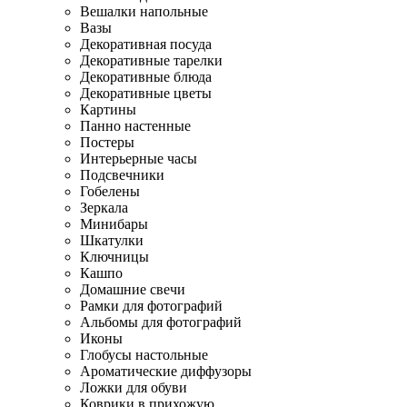
Вешалки напольные
Вазы
Декоративная посуда
Декоративные тарелки
Декоративные блюда
Декоративные цветы
Картины
Панно настенные
Постеры
Интерьерные часы
Подсвечники
Гобелены
Зеркала
Минибары
Шкатулки
Ключницы
Кашпо
Домашние свечи
Рамки для фотографий
Альбомы для фотографий
Иконы
Глобусы настольные
Ароматические диффузоры
Ложки для обуви
Коврики в прихожую