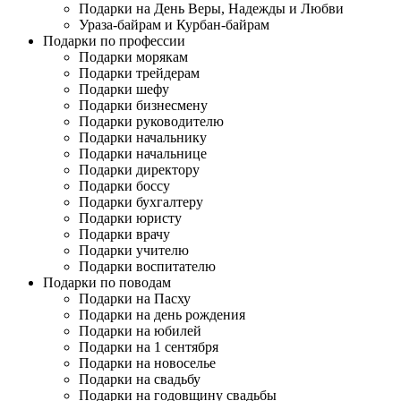
Подарки на День Веры, Надежды и Любви
Ураза-байрам и Курбан-байрам
Подарки по профессии
Подарки морякам
Подарки трейдерам
Подарки шефу
Подарки бизнесмену
Подарки руководителю
Подарки начальнику
Подарки начальнице
Подарки директору
Подарки боссу
Подарки бухгалтеру
Подарки юристу
Подарки врачу
Подарки учителю
Подарки воспитателю
Подарки по поводам
Подарки на Пасху
Подарки на день рождения
Подарки на юбилей
Подарки на 1 сентября
Подарки на новоселье
Подарки на свадьбу
Подарки на годовщину свадьбы