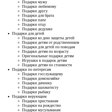
Подарки мужу
Подарки любимому
Подарки другу
Подарки для брата
Подарки папе
Подарки отцу
Подарки дедушке
Подарки для детей
Подарки ко дню защиты детей
Подарки детям от родственников
Подарки для детей по поводам
Подарки детям по возрасту
Оригинальные подарки детям
Игрушки в подарок детям
Подарки детям по стоимости
Подарки по интересам
Подарки госслужащему
Подарки домохозяйке
Подарки дачнику
Подарки шахматисту
Подарки рыбаку
Подарки верующим
Подарки христианам
Подарки на рождество
Подарки мусульманам