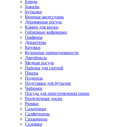
Блюда
Бокалы
Бутылки
Винные аксессуары
Деревянная посуда
Камни для виски
Гейзерные кофеварки
Графины
Декантеры
Кружки
Кухонные принадлежности
Ланчбоксы
Медная посуда
Наборы для специй
Пиалы
Подносы
Подставки для бутылок
Чайники
Посуда для приготовления пищи
Разделочные доски
Рюмки
Салатники
Салфетницы
Сахарницы
Солонки