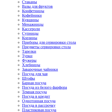
Стаканы
Вазы для фруктов
Конфетницы
Кофейники
Кувшины
Менажницы
Кассероли
Супницы
Корзины
Приборы для сервировки стола
Предметы сервировки стола
Тарелки
Турки
Фужеры
Хлебницы
Заварочные чайники
Посуда для чая
Штофы
Барная посуда
Посуда из белого фарфора
Темная посуда
Посуда в кредит
Однотонная посуда
Посуда в рассрочку
Пластиковая посуда