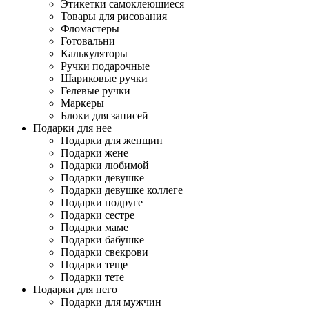
Этикетки самоклеющиеся
Товары для рисования
Фломастеры
Готовальни
Калькуляторы
Ручки подарочные
Шариковые ручки
Гелевые ручки
Маркеры
Блоки для записей
Подарки для нее
Подарки для женщин
Подарки жене
Подарки любимой
Подарки девушке
Подарки девушке коллеге
Подарки подруге
Подарки сестре
Подарки маме
Подарки бабушке
Подарки свекрови
Подарки теще
Подарки тете
Подарки для него
Подарки для мужчин