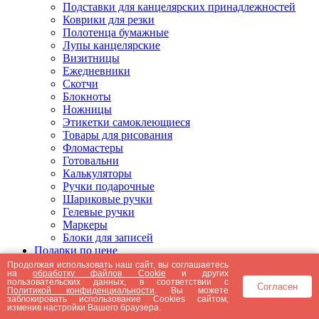
Подставки для канцелярских принадлежностей
Коврики для резки
Полотенца бумажные
Лупы канцелярские
Визитницы
Ежедневники
Скотчи
Блокноты
Ножницы
Этикетки самоклеющиеся
Товары для рисования
Фломастеры
Готовальни
Калькуляторы
Ручки подарочные
Шариковые ручки
Гелевые ручки
Маркеры
Блоки для записей
Подарки по цене
Подарки от 5000 рублей
Продолжая использовать наш сайт, вы соглашаетесь
на
обработку файлов Cookie
и других
Подарки до 5000 рублей
пользовательских данных, в соответствии с
Согласен
Подарки до 3000 рублей
Политикой конфиденциальности
. Вы можете
заблокировать использование Cookies сайтом,
Подарки до 2000 рублей
изменив настройки Вашего браузера.
Подарки до 1000 рублей