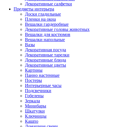
Декоративные салфетки
Предметы интерьера
Доски гладильные
Пленки на окна
Вешалки гардеробные
Декоративные головы животных
Вешалки для костюмов
Вешалки напольные
Вазы
Декоративная посуда
Декоративные тарелки
Декоративные блюда
Декоративные цветы
Картины
Панно настенные
Постеры
Интерьерные часы
Подсвечники
Гобелены
Зеркала
Минибары
Шкатулки
Ключницы
Кашпо
Домашние свечи