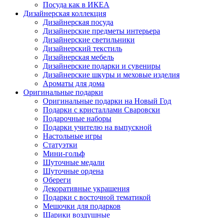
Посуда как в ИКЕА
Дизайнерская коллекция
Дизайнерская посуда
Дизайнерские предметы интерьера
Дизайнерские светильники
Дизайнерский текстиль
Дизайнерская мебель
Дизайнерские подарки и сувениры
Дизайнерские шкуры и меховые изделия
Ароматы для дома
Оригинальные подарки
Оригинальные подарки на Новый Год
Подарки с кристаллами Сваровски
Подарочные наборы
Подарки учителю на выпускной
Настольные игры
Статуэтки
Мини-гольф
Шуточные медали
Шуточные ордена
Обереги
Декоративные украшения
Подарки с восточной тематикой
Мешочки для подарков
Шарики воздушные