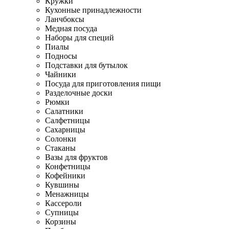
Кружки
Кухонные принадлежности
Ланчбоксы
Медная посуда
Наборы для специй
Пиалы
Подносы
Подставки для бутылок
Чайники
Посуда для приготовления пищи
Разделочные доски
Рюмки
Салатники
Салфетницы
Сахарницы
Солонки
Стаканы
Вазы для фруктов
Конфетницы
Кофейники
Кувшины
Менажницы
Кассероли
Супницы
Корзины