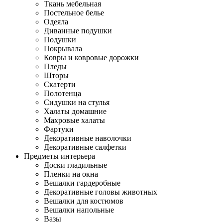
Ткань мебельная
Постельное белье
Одеяла
Диванные подушки
Подушки
Покрывала
Ковры и ковровые дорожки
Пледы
Шторы
Скатерти
Полотенца
Сидушки на стулья
Халаты домашние
Махровые халаты
Фартуки
Декоративные наволочки
Декоративные салфетки
Предметы интерьера
Доски гладильные
Пленки на окна
Вешалки гардеробные
Декоративные головы животных
Вешалки для костюмов
Вешалки напольные
Вазы