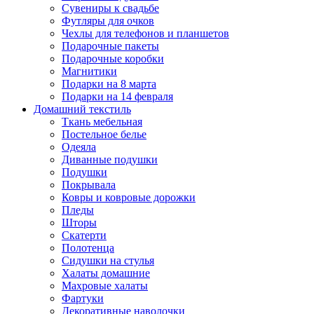
Сувениры к свадьбе
Футляры для очков
Чехлы для телефонов и планшетов
Подарочные пакеты
Подарочные коробки
Магнитики
Подарки на 8 марта
Подарки на 14 февраля
Домашний текстиль
Ткань мебельная
Постельное белье
Одеяла
Диванные подушки
Подушки
Покрывала
Ковры и ковровые дорожки
Пледы
Шторы
Скатерти
Полотенца
Сидушки на стулья
Халаты домашние
Махровые халаты
Фартуки
Декоративные наволочки