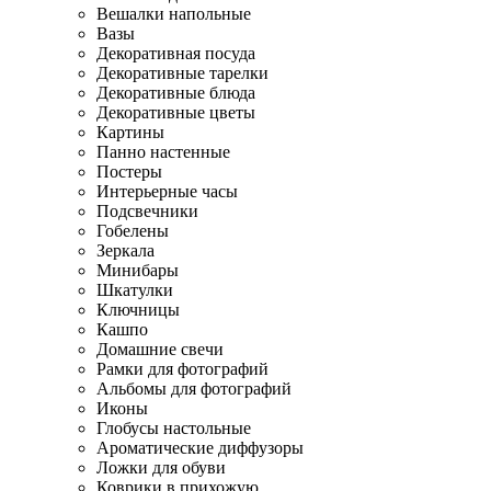
Вешалки напольные
Вазы
Декоративная посуда
Декоративные тарелки
Декоративные блюда
Декоративные цветы
Картины
Панно настенные
Постеры
Интерьерные часы
Подсвечники
Гобелены
Зеркала
Минибары
Шкатулки
Ключницы
Кашпо
Домашние свечи
Рамки для фотографий
Альбомы для фотографий
Иконы
Глобусы настольные
Ароматические диффузоры
Ложки для обуви
Коврики в прихожую