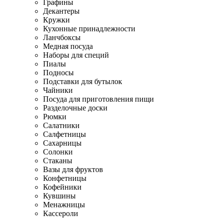
Графины
Декантеры
Кружки
Кухонные принадлежности
Ланчбоксы
Медная посуда
Наборы для специй
Пиалы
Подносы
Подставки для бутылок
Чайники
Посуда для приготовления пищи
Разделочные доски
Рюмки
Салатники
Салфетницы
Сахарницы
Солонки
Стаканы
Вазы для фруктов
Конфетницы
Кофейники
Кувшины
Менажницы
Кассероли