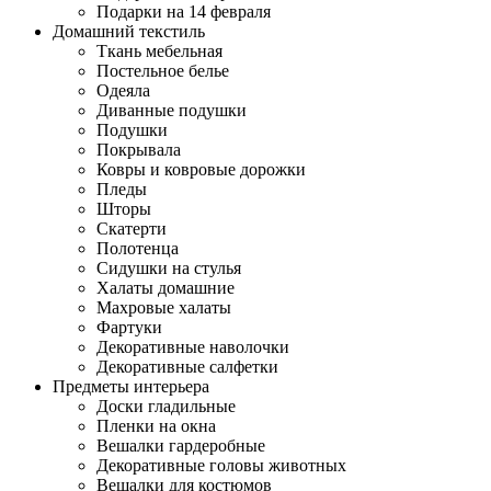
Подарки на 14 февраля
Домашний текстиль
Ткань мебельная
Постельное белье
Одеяла
Диванные подушки
Подушки
Покрывала
Ковры и ковровые дорожки
Пледы
Шторы
Скатерти
Полотенца
Сидушки на стулья
Халаты домашние
Махровые халаты
Фартуки
Декоративные наволочки
Декоративные салфетки
Предметы интерьера
Доски гладильные
Пленки на окна
Вешалки гардеробные
Декоративные головы животных
Вешалки для костюмов