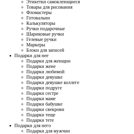
Этикетки самоклеющиеся
Товары для рисования
Фломастеры
Готовальни
Калькуляторы
Ручки подарочные
Шариковые ручки
Гелевые ручки
Маркеры
Блоки для записей
Подарки для нее
Подарки для женщин
Подарки жене
Подарки любимой
Подарки девушке
Подарки девушке коллеге
Подарки подруге
Подарки сестре
Подарки маме
Подарки бабушке
Подарки свекрови
Подарки теще
Подарки тете
Подарки для него
Подарки для мужчин