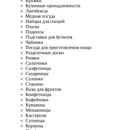
Кружки
Кухонные принадлежности
Ланчбоксы
Медная посуда
Наборы для специй
Пиалы
Подносы
Подставки для бутылок
Чайники
Посуда для приготовления пищи
Разделочные доски
Рюмки
Салатники
Салфетницы
Сахарницы
Солонки
Стаканы
Вазы для фруктов
Конфетницы
Кофейники
Кувшины
Менажницы
Кассероли
Супницы
Корзины