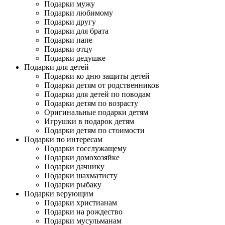
Подарки мужу
Подарки любимому
Подарки другу
Подарки для брата
Подарки папе
Подарки отцу
Подарки дедушке
Подарки для детей
Подарки ко дню защиты детей
Подарки детям от родственников
Подарки для детей по поводам
Подарки детям по возрасту
Оригинальные подарки детям
Игрушки в подарок детям
Подарки детям по стоимости
Подарки по интересам
Подарки госслужащему
Подарки домохозяйке
Подарки дачнику
Подарки шахматисту
Подарки рыбаку
Подарки верующим
Подарки христианам
Подарки на рождество
Подарки мусульманам