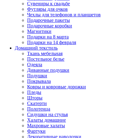
Сувениры к свадьбе
Футляры для очков
Чехлы для телефонов и планшетов
Подарочные пакеты
Подарочные коробки
Магнитики
Подарки на 8 марта
Подарки на 14 февраля
Домашний текстиль
Ткань мебельная
Постельное белье
Одеяла
Диванные подушки
Подушки
Покрывала
Ковры и ковровые дорожки
Пледы
Шторы
Скатерти
Полотенца
Сидушки на стулья
Халаты домашние
Махровые халаты
Фартуки
Декоративные наволочки