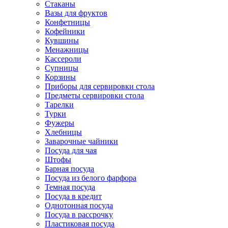
Стаканы
Вазы для фруктов
Конфетницы
Кофейники
Кувшины
Менажницы
Кассероли
Супницы
Корзины
Приборы для сервировки стола
Предметы сервировки стола
Тарелки
Турки
Фужеры
Хлебницы
Заварочные чайники
Посуда для чая
Штофы
Барная посуда
Посуда из белого фарфора
Темная посуда
Посуда в кредит
Однотонная посуда
Посуда в рассрочку
Пластиковая посуда