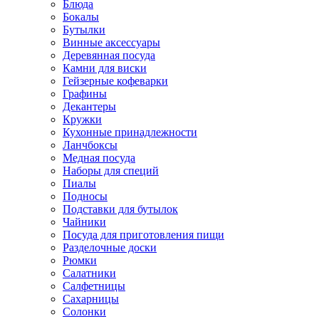
Блюда
Бокалы
Бутылки
Винные аксессуары
Деревянная посуда
Камни для виски
Гейзерные кофеварки
Графины
Декантеры
Кружки
Кухонные принадлежности
Ланчбоксы
Медная посуда
Наборы для специй
Пиалы
Подносы
Подставки для бутылок
Чайники
Посуда для приготовления пищи
Разделочные доски
Рюмки
Салатники
Салфетницы
Сахарницы
Солонки