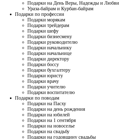
Подарки на День Веры, Надежды и Любви
Ураза-байрам и Курбан-байрам
Подарки по профессии
Подарки морякам
Подарки трейдерам
Подарки шефу
Подарки бизнесмену
Подарки руководителю
Подарки начальнику
Подарки начальнице
Подарки директору
Подарки боссу
Подарки бухгалтеру
Подарки юристу
Подарки врачу
Подарки учителю
Подарки воспитателю
Подарки по поводам
Подарки на Пасху
Подарки на день рождения
Подарки на юбилей
Подарки на 1 сентября
Подарки на новоселье
Подарки на свадьбу
Подарки на годовщину свадьбы