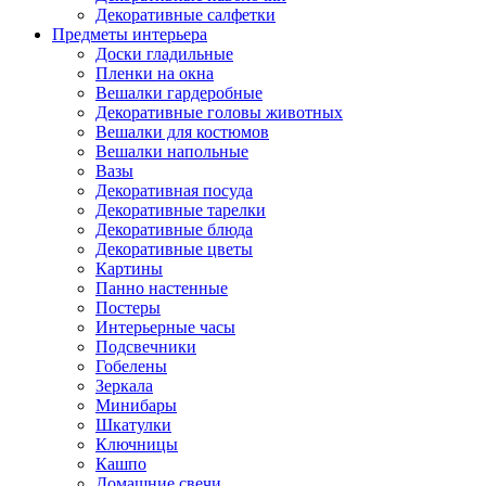
Декоративные салфетки
Предметы интерьера
Доски гладильные
Пленки на окна
Вешалки гардеробные
Декоративные головы животных
Вешалки для костюмов
Вешалки напольные
Вазы
Декоративная посуда
Декоративные тарелки
Декоративные блюда
Декоративные цветы
Картины
Панно настенные
Постеры
Интерьерные часы
Подсвечники
Гобелены
Зеркала
Минибары
Шкатулки
Ключницы
Кашпо
Домашние свечи