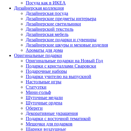
Посуда как в ИКЕА
Дизайнерская коллекция
Дизайнерская посуда
Дизайнерские предметы интерьера
Дизайнерские светильники
Дизайнерский текстиль
Дизайнерская мебель
Дизайнерские подарки и сувениры
Дизайнерские шкуры и меховые изделия
Ароматы для дома
Оригинальные подарки
Оригинальные подарки на Новый Год
Подарки с кристаллами Сваровски
Подарочные наборы
Подарки учителю на выпускной
Настольные игры
Статуэтки
Мини-гольф
Шуточные медали
Шуточные ордена
Обереги
Декоративные украшения
Подарки с восточной тематикой
Мешочки для подарков
Шарики воздушные