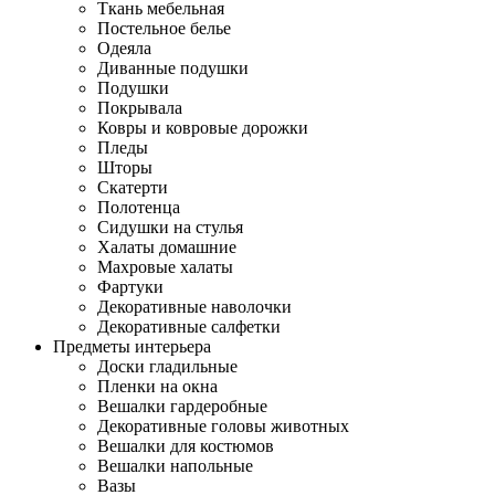
Ткань мебельная
Постельное белье
Одеяла
Диванные подушки
Подушки
Покрывала
Ковры и ковровые дорожки
Пледы
Шторы
Скатерти
Полотенца
Сидушки на стулья
Халаты домашние
Махровые халаты
Фартуки
Декоративные наволочки
Декоративные салфетки
Предметы интерьера
Доски гладильные
Пленки на окна
Вешалки гардеробные
Декоративные головы животных
Вешалки для костюмов
Вешалки напольные
Вазы