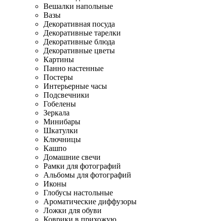
Вешалки напольные
Вазы
Декоративная посуда
Декоративные тарелки
Декоративные блюда
Декоративные цветы
Картины
Панно настенные
Постеры
Интерьерные часы
Подсвечники
Гобелены
Зеркала
Минибары
Шкатулки
Ключницы
Кашпо
Домашние свечи
Рамки для фотографий
Альбомы для фотографий
Иконы
Глобусы настольные
Ароматические диффузоры
Ложки для обуви
Коврики в прихожую