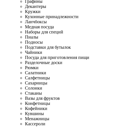
Графины
Декантеры
Кружки
Кухонные принадлежности
Ланчбоксы
Медная посуда
Наборы для специй
Пиалы
Подносы
Подставки для бутылок
Чайники
Посуда для приготовления пищи
Разделочные доски
Рюмки
Салатники
Салфетницы
Сахарницы
Солонки
Стаканы
Вазы для фруктов
Конфетницы
Кофейники
Кувшины
Менажницы
Кассероли