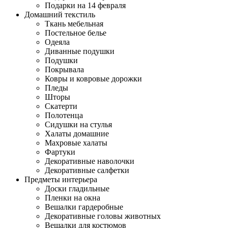
Подарки на 14 февраля
Домашний текстиль
Ткань мебельная
Постельное белье
Одеяла
Диванные подушки
Подушки
Покрывала
Ковры и ковровые дорожки
Пледы
Шторы
Скатерти
Полотенца
Сидушки на стулья
Халаты домашние
Махровые халаты
Фартуки
Декоративные наволочки
Декоративные салфетки
Предметы интерьера
Доски гладильные
Пленки на окна
Вешалки гардеробные
Декоративные головы животных
Вешалки для костюмов