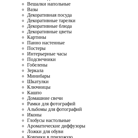
Вешалки напольные
Вазы
Декоративная посуда
Декоративные тарелки
Декоративные блюда
Декоративные цветы
Картины
Панно настенные
Постеры
Интерьерные часы
Подсвечники
Гобелены
Зеркала
Минибары
Шкатулки
Ключницы
Кашпо
Домашние свечи
Рамки для фотографий
Альбомы для фотографий
Иконы
Глобусы настольные
Ароматические диффузоры
Ложки для обуви
Коврики в прихожую