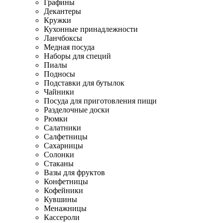
Графины
Декантеры
Кружки
Кухонные принадлежности
Ланчбоксы
Медная посуда
Наборы для специй
Пиалы
Подносы
Подставки для бутылок
Чайники
Посуда для приготовления пищи
Разделочные доски
Рюмки
Салатники
Салфетницы
Сахарницы
Солонки
Стаканы
Вазы для фруктов
Конфетницы
Кофейники
Кувшины
Менажницы
Кассероли