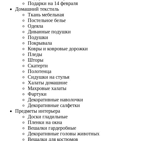
Подарки на 14 февраля
Домашний текстиль
Ткань мебельная
Постельное белье
Одеяла
Диванные подушки
Подушки
Покрывала
Ковры и ковровые дорожки
Пледы
Шторы
Скатерти
Полотенца
Сидушки на стулья
Халаты домашние
Махровые халаты
Фартуки
Декоративные наволочки
Декоративные салфетки
Предметы интерьера
Доски гладильные
Пленки на окна
Вешалки гардеробные
Декоративные головы животных
Вешалки для костюмов