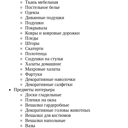
Ткань мебельная
Постельное белье
Одеяла
Диванные подушки
Подушки
Покрывала
Ковры и ковровые дорожки
Пледы
Шторы
Скатерти
Полотенца
Сидушки на стулья
Халаты домашние
Махровые халаты
Фартуки
Декоративные наволочки
Декоративные салфетки
Предметы интерьера
Доски гладильные
Пленки на окна
Вешалки гардеробные
Декоративные головы животных
Вешалки для костюмов
Вешалки напольные
Вазы