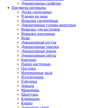
Декоративные салфетки
Предметы интерьера
Доски гладильные
Пленки на окна
Вешалки гардеробные
Декоративные головы животных
Вешалки для костюмов
Вешалки напольные
Вазы
Декоративная посуда
Декоративные тарелки
Декоративные блюда
Декоративные цветы
Картины
Панно настенные
Постеры
Интерьерные часы
Подсвечники
Гобелены
Зеркала
Минибары
Шкатулки
Ключницы
Кашпо
Домашние свечи