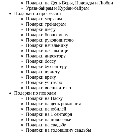
Подарки на День Веры, Надежды и Любви
Ураза-байрам и Курбан-байрам
Подарки по профессии
Подарки морякам
Подарки трейдерам
Подарки шефу
Подарки бизнесмену
Подарки руководителю
Подарки начальнику
Подарки начальнице
Подарки директору
Подарки боссу
Подарки бухгалтеру
Подарки юристу
Подарки врачу
Подарки учителю
Подарки воспитателю
Подарки по поводам
Подарки на Пасху
Подарки на день рождения
Подарки на юбилей
Подарки на 1 сентября
Подарки на новоселье
Подарки на свадьбу
Подарки на годовщину свадьбы