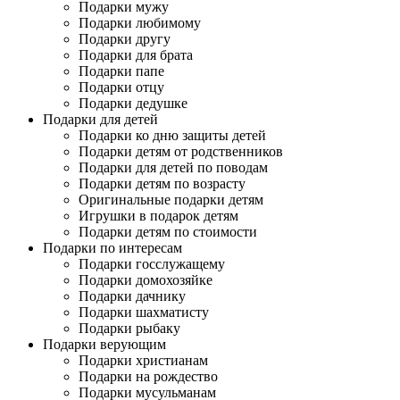
Подарки мужу
Подарки любимому
Подарки другу
Подарки для брата
Подарки папе
Подарки отцу
Подарки дедушке
Подарки для детей
Подарки ко дню защиты детей
Подарки детям от родственников
Подарки для детей по поводам
Подарки детям по возрасту
Оригинальные подарки детям
Игрушки в подарок детям
Подарки детям по стоимости
Подарки по интересам
Подарки госслужащему
Подарки домохозяйке
Подарки дачнику
Подарки шахматисту
Подарки рыбаку
Подарки верующим
Подарки христианам
Подарки на рождество
Подарки мусульманам