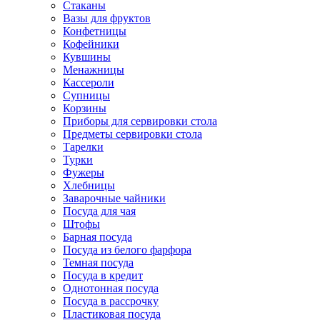
Стаканы
Вазы для фруктов
Конфетницы
Кофейники
Кувшины
Менажницы
Кассероли
Супницы
Корзины
Приборы для сервировки стола
Предметы сервировки стола
Тарелки
Турки
Фужеры
Хлебницы
Заварочные чайники
Посуда для чая
Штофы
Барная посуда
Посуда из белого фарфора
Темная посуда
Посуда в кредит
Однотонная посуда
Посуда в рассрочку
Пластиковая посуда