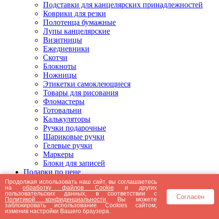
Подставки для канцелярских принадлежностей
Коврики для резки
Полотенца бумажные
Лупы канцелярские
Визитницы
Ежедневники
Скотчи
Блокноты
Ножницы
Этикетки самоклеющиеся
Товары для рисования
Фломастеры
Готовальни
Калькуляторы
Ручки подарочные
Шариковые ручки
Гелевые ручки
Маркеры
Блоки для записей
Подарки по цене
Подарки от 5000 рублей
Продолжая использовать наш сайт, вы соглашаетесь
на
обработку файлов Cookie
и других
Подарки до 5000 рублей
пользовательских данных, в соответствии с
Согласен
Подарки до 3000 рублей
Политикой конфиденциальности
. Вы можете
заблокировать использование Cookies сайтом,
Подарки до 2000 рублей
изменив настройки Вашего браузера.
Подарки до 1000 рублей