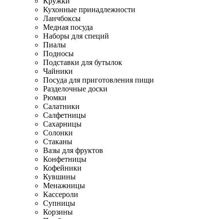
Кружки
Кухонные принадлежности
Ланчбоксы
Медная посуда
Наборы для специй
Пиалы
Подносы
Подставки для бутылок
Чайники
Посуда для приготовления пищи
Разделочные доски
Рюмки
Салатники
Салфетницы
Сахарницы
Солонки
Стаканы
Вазы для фруктов
Конфетницы
Кофейники
Кувшины
Менажницы
Кассероли
Супницы
Корзины