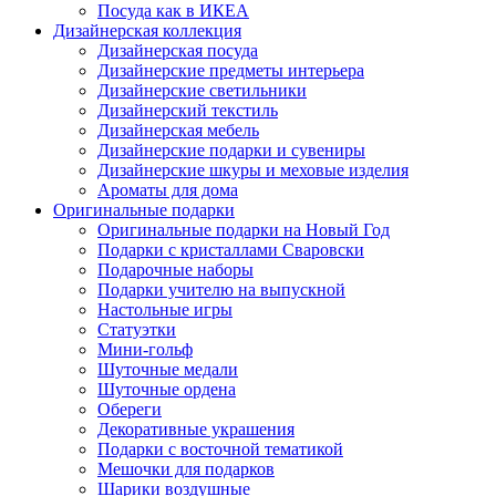
Посуда как в ИКЕА
Дизайнерская коллекция
Дизайнерская посуда
Дизайнерские предметы интерьера
Дизайнерские светильники
Дизайнерский текстиль
Дизайнерская мебель
Дизайнерские подарки и сувениры
Дизайнерские шкуры и меховые изделия
Ароматы для дома
Оригинальные подарки
Оригинальные подарки на Новый Год
Подарки с кристаллами Сваровски
Подарочные наборы
Подарки учителю на выпускной
Настольные игры
Статуэтки
Мини-гольф
Шуточные медали
Шуточные ордена
Обереги
Декоративные украшения
Подарки с восточной тематикой
Мешочки для подарков
Шарики воздушные