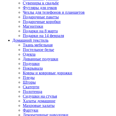
Сувениры к свадьбе
Футляры для очков
Чехлы для телефонов и планшетов
Подарочные пакеты
Подарочные коробки
Магнитики
Подарки на 8 марта
Подарки на 14 февраля
Домашний текстиль
Ткань мебельная
Постельное белье
Одеяла
Диванные подушки
Подушки
Покрывала
Ковры и ковровые дорожки
Пледы
Шторы
Скатерти
Полотенца
Сидушки на стулья
Халаты домашние
Махровые халаты
Фартуки
Декоративные наволочки