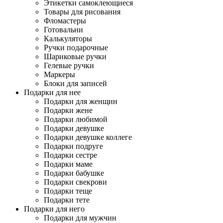
Этикетки самоклеющиеся
Товары для рисования
Фломастеры
Готовальни
Калькуляторы
Ручки подарочные
Шариковые ручки
Гелевые ручки
Маркеры
Блоки для записей
Подарки для нее
Подарки для женщин
Подарки жене
Подарки любимой
Подарки девушке
Подарки девушке коллеге
Подарки подруге
Подарки сестре
Подарки маме
Подарки бабушке
Подарки свекрови
Подарки теще
Подарки тете
Подарки для него
Подарки для мужчин