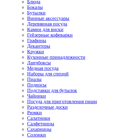
Блюда
Бокалы
Бутылки
Винные аксессуары
Деревянная посуда
Камни для виски
Гейзерные кофеварки
Графины
Декантеры
Кружки
Кухонные принадлежности
Ланчбоксы
Медная посуда
Наборы для специй
Пиалы
Подносы
Подставки для бутылок
Чайники
Посуда для приготовления пищи
Разделочные доски
Рюмки
Салатники
Салфетницы
Сахарницы
Солонки