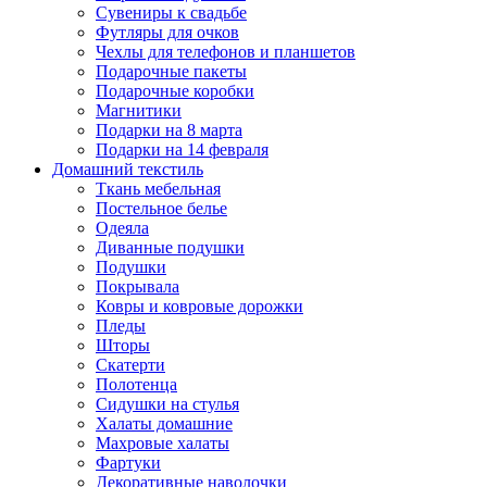
Сувениры к свадьбе
Футляры для очков
Чехлы для телефонов и планшетов
Подарочные пакеты
Подарочные коробки
Магнитики
Подарки на 8 марта
Подарки на 14 февраля
Домашний текстиль
Ткань мебельная
Постельное белье
Одеяла
Диванные подушки
Подушки
Покрывала
Ковры и ковровые дорожки
Пледы
Шторы
Скатерти
Полотенца
Сидушки на стулья
Халаты домашние
Махровые халаты
Фартуки
Декоративные наволочки