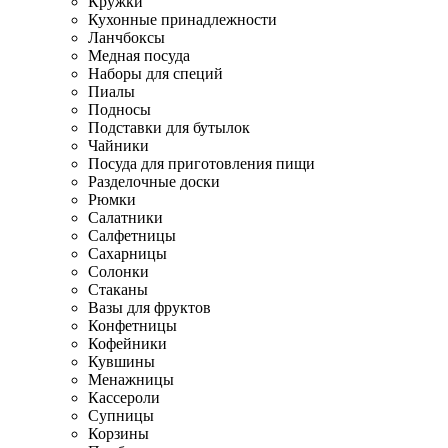
Кружки
Кухонные принадлежности
Ланчбоксы
Медная посуда
Наборы для специй
Пиалы
Подносы
Подставки для бутылок
Чайники
Посуда для приготовления пищи
Разделочные доски
Рюмки
Салатники
Салфетницы
Сахарницы
Солонки
Стаканы
Вазы для фруктов
Конфетницы
Кофейники
Кувшины
Менажницы
Кассероли
Супницы
Корзины