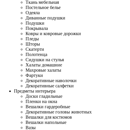
Ткань мебельная
Постельное белье
Одеяла
Диванные подушки
Подушки
Покрывала
Ковры и ковровые дорожки
Пледы
Шторы
Скатерти
Полотенца
Сидушки на стулья
Халаты домашние
Махровые халаты
Фартуки
Декоративные наволочки
Декоративные салфетки
Предметы интерьера
Доски гладильные
Пленки на окна
Вешалки гардеробные
Декоративные головы животных
Вешалки для костюмов
Вешалки напольные
Вазы