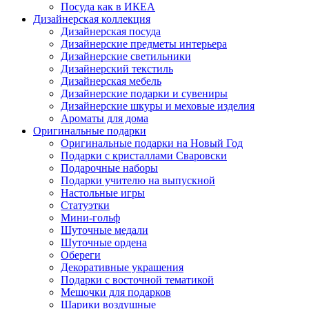
Посуда как в ИКЕА
Дизайнерская коллекция
Дизайнерская посуда
Дизайнерские предметы интерьера
Дизайнерские светильники
Дизайнерский текстиль
Дизайнерская мебель
Дизайнерские подарки и сувениры
Дизайнерские шкуры и меховые изделия
Ароматы для дома
Оригинальные подарки
Оригинальные подарки на Новый Год
Подарки с кристаллами Сваровски
Подарочные наборы
Подарки учителю на выпускной
Настольные игры
Статуэтки
Мини-гольф
Шуточные медали
Шуточные ордена
Обереги
Декоративные украшения
Подарки с восточной тематикой
Мешочки для подарков
Шарики воздушные