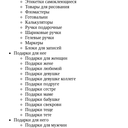
Этикетки самоклеющиеся
Товары для рисования
Фломастеры
Готовальни
Калькуляторы
Ручки подарочные
Шариковые ручки
Гелевые ручки
Маркеры
Блоки для записей
Подарки для нее
Подарки для женщин
Подарки жене
Подарки любимой
Подарки девушке
Подарки девушке коллеге
Подарки подруге
Подарки сестре
Подарки маме
Подарки бабушке
Подарки свекрови
Подарки теще
Подарки тете
Подарки для него
Подарки для мужчин