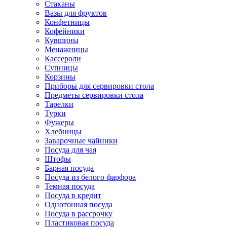
Стаканы
Вазы для фруктов
Конфетницы
Кофейники
Кувшины
Менажницы
Кассероли
Супницы
Корзины
Приборы для сервировки стола
Предметы сервировки стола
Тарелки
Турки
Фужеры
Хлебницы
Заварочные чайники
Посуда для чая
Штофы
Барная посуда
Посуда из белого фарфора
Темная посуда
Посуда в кредит
Однотонная посуда
Посуда в рассрочку
Пластиковая посуда