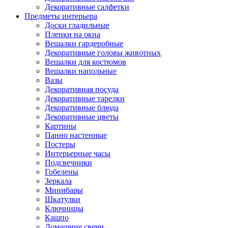
Декоративные салфетки
Предметы интерьера
Доски гладильные
Пленки на окна
Вешалки гардеробные
Декоративные головы животных
Вешалки для костюмов
Вешалки напольные
Вазы
Декоративная посуда
Декоративные тарелки
Декоративные блюда
Декоративные цветы
Картины
Панно настенные
Постеры
Интерьерные часы
Подсвечники
Гобелены
Зеркала
Минибары
Шкатулки
Ключницы
Кашпо
Домашние свечи