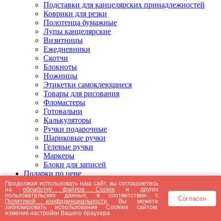
Подставки для канцелярских принадлежностей
Коврики для резки
Полотенца бумажные
Лупы канцелярские
Визитницы
Ежедневники
Скотчи
Блокноты
Ножницы
Этикетки самоклеющиеся
Товары для рисования
Фломастеры
Готовальни
Калькуляторы
Ручки подарочные
Шариковые ручки
Гелевые ручки
Маркеры
Блоки для записей
Подарки по цене
Подарки от 5000 рублей
Продолжая использовать наш сайт, вы соглашаетесь
на
обработку файлов Cookie
и других
Подарки до 5000 рублей
пользовательских данных, в соответствии с
Согласен
Подарки до 3000 рублей
Политикой конфиденциальности
. Вы можете
заблокировать использование Cookies сайтом,
Подарки до 2000 рублей
изменив настройки Вашего браузера.
Подарки до 1000 рублей