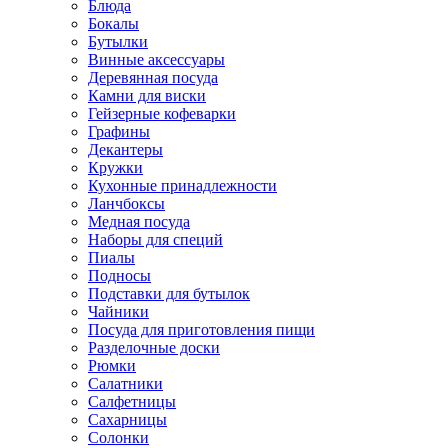
Блюда
Бокалы
Бутылки
Винные аксессуары
Деревянная посуда
Камни для виски
Гейзерные кофеварки
Графины
Декантеры
Кружки
Кухонные принадлежности
Ланчбоксы
Медная посуда
Наборы для специй
Пиалы
Подносы
Подставки для бутылок
Чайники
Посуда для приготовления пищи
Разделочные доски
Рюмки
Салатники
Салфетницы
Сахарницы
Солонки