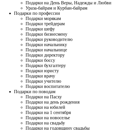
Подарки на День Веры, Надежды и Любви
Ураза-байрам и Курбан-байрам
Подарки по профессии
Подарки морякам
Подарки трейдерам
Подарки шефу
Подарки бизнесмену
Подарки руководителю
Подарки начальнику
Подарки начальнице
Подарки директору
Подарки боссу
Подарки бухгалтеру
Подарки юристу
Подарки врачу
Подарки учителю
Подарки воспитателю
Подарки по поводам
Подарки на Пасху
Подарки на день рождения
Подарки на юбилей
Подарки на 1 сентября
Подарки на новоселье
Подарки на свадьбу
Подарки на годовщину свадьбы