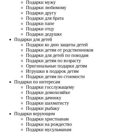
Подарки мужу
Подарки любимому
Подарки другу
Подарки для брата
Подарки папе
Подарки отцу
Подарки дедушке
Подарки для детей
Подарки ко дню защиты детей
Подарки детям от родственников
Подарки для детей по поводам
Подарки детям по возрасту
Оригинальные подарки детям
Игрушки в подарок детям
Подарки детям по стоимости
Подарки по интересам
Подарки госслужащему
Подарки домохозяйке
Подарки дачнику
Подарки шахматисту
Подарки рыбаку
Подарки верующим
Подарки христианам
Подарки на рождество
Подарки мусульманам