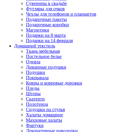
Сувениры к свадьбе
Футляры для очков
Чехлы для телефонов и планшетов
Подарочные пакеты
Подарочные коробки
Магнитики
Подарки на 8 марта
Подарки на 14 февраля
Домашний текстиль
Ткань мебельная
Постельное белье
Одеяла
Диванные подушки
Подушки
Покрывала
Ковры и ковровые дорожки
Пледы
Шторы
Скатерти
Полотенца
Сидушки на стулья
Халаты домашние
Махровые халаты
Фартуки
Декоративные наволочки