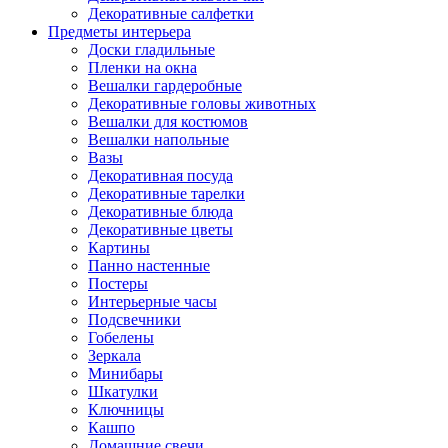
Декоративные салфетки
Предметы интерьера
Доски гладильные
Пленки на окна
Вешалки гардеробные
Декоративные головы животных
Вешалки для костюмов
Вешалки напольные
Вазы
Декоративная посуда
Декоративные тарелки
Декоративные блюда
Декоративные цветы
Картины
Панно настенные
Постеры
Интерьерные часы
Подсвечники
Гобелены
Зеркала
Минибары
Шкатулки
Ключницы
Кашпо
Домашние свечи