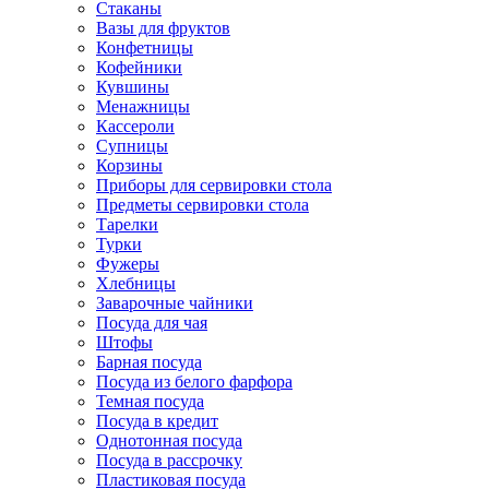
Стаканы
Вазы для фруктов
Конфетницы
Кофейники
Кувшины
Менажницы
Кассероли
Супницы
Корзины
Приборы для сервировки стола
Предметы сервировки стола
Тарелки
Турки
Фужеры
Хлебницы
Заварочные чайники
Посуда для чая
Штофы
Барная посуда
Посуда из белого фарфора
Темная посуда
Посуда в кредит
Однотонная посуда
Посуда в рассрочку
Пластиковая посуда