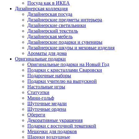
Посуда как в ИКЕА
Дизайнерская коллекция
Дизайнерская посуда
Дизайнерские предметы интерьера
Дизайнерские светильники
Дизайнерский текстиль
Дизайнерская мебель
Дизайнерские подарки и сувениры
Дизайнерские шкуры и меховые изделия
Ароматы для дома
Оригинальные подарки
Оригинальные подарки на Новый Год
Подарки с кристаллами Сваровски
Подарочные наборы
Подарки учителю на выпускной
Настольные игры
Статуэтки
Мини-гольф
Шуточные медали
Шуточные ордена
Обереги
Декоративные украшения
Подарки с восточной тематикой
Мешочки для подарков
Шарики воздушные