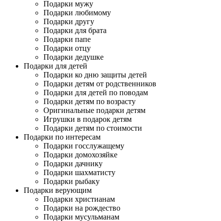
Подарки мужу
Подарки любимому
Подарки другу
Подарки для брата
Подарки папе
Подарки отцу
Подарки дедушке
Подарки для детей
Подарки ко дню защиты детей
Подарки детям от родственников
Подарки для детей по поводам
Подарки детям по возрасту
Оригинальные подарки детям
Игрушки в подарок детям
Подарки детям по стоимости
Подарки по интересам
Подарки госслужащему
Подарки домохозяйке
Подарки дачнику
Подарки шахматисту
Подарки рыбаку
Подарки верующим
Подарки христианам
Подарки на рождество
Подарки мусульманам