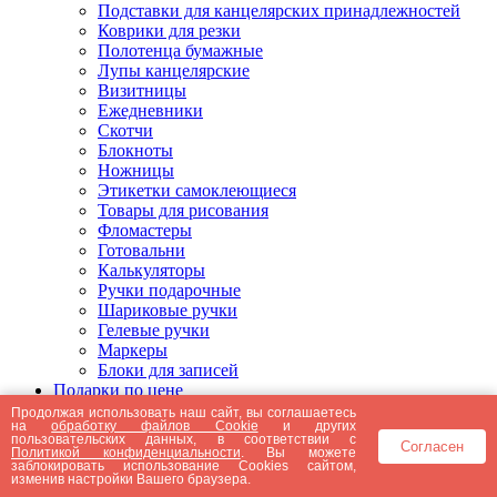
Подставки для канцелярских принадлежностей
Коврики для резки
Полотенца бумажные
Лупы канцелярские
Визитницы
Ежедневники
Скотчи
Блокноты
Ножницы
Этикетки самоклеющиеся
Товары для рисования
Фломастеры
Готовальни
Калькуляторы
Ручки подарочные
Шариковые ручки
Гелевые ручки
Маркеры
Блоки для записей
Подарки по цене
Подарки от 5000 рублей
Продолжая использовать наш сайт, вы соглашаетесь
на
обработку файлов Cookie
и других
Подарки до 5000 рублей
пользовательских данных, в соответствии с
Согласен
Подарки до 3000 рублей
Политикой конфиденциальности
. Вы можете
заблокировать использование Cookies сайтом,
Подарки до 2000 рублей
изменив настройки Вашего браузера.
Подарки до 1000 рублей