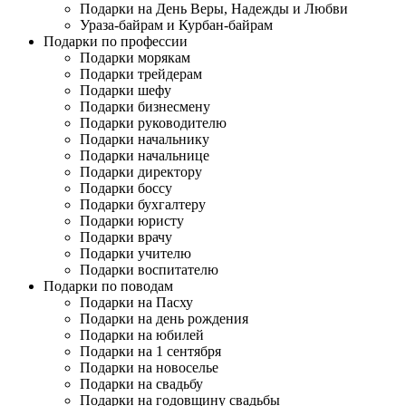
Подарки на День Веры, Надежды и Любви
Ураза-байрам и Курбан-байрам
Подарки по профессии
Подарки морякам
Подарки трейдерам
Подарки шефу
Подарки бизнесмену
Подарки руководителю
Подарки начальнику
Подарки начальнице
Подарки директору
Подарки боссу
Подарки бухгалтеру
Подарки юристу
Подарки врачу
Подарки учителю
Подарки воспитателю
Подарки по поводам
Подарки на Пасху
Подарки на день рождения
Подарки на юбилей
Подарки на 1 сентября
Подарки на новоселье
Подарки на свадьбу
Подарки на годовщину свадьбы