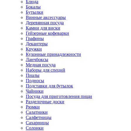
Блюда
Бокалы
Бутылки
Винные аксессуары
Деревянная посуда
Камни для виски
Гейзерные кофеварки
Графины
Декантеры
Кружки
Кухонные принадлежности
Ланчбоксы
Медная посуда
Наборы для специй
Пиалы
Подносы
Подставки для бутылок
Чайники
Посуда для приготовления пищи
Разделочные доски
Рюмки
Салатники
Салфетницы
Сахарницы
Солонки