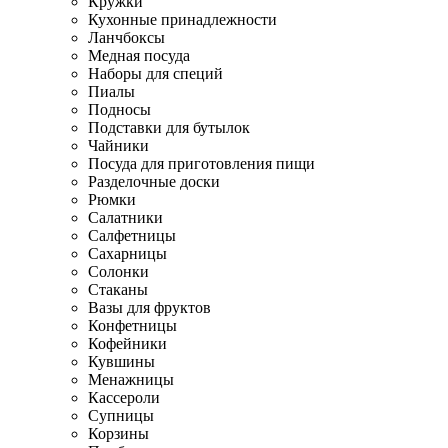
Кружки
Кухонные принадлежности
Ланчбоксы
Медная посуда
Наборы для специй
Пиалы
Подносы
Подставки для бутылок
Чайники
Посуда для приготовления пищи
Разделочные доски
Рюмки
Салатники
Салфетницы
Сахарницы
Солонки
Стаканы
Вазы для фруктов
Конфетницы
Кофейники
Кувшины
Менажницы
Кассероли
Супницы
Корзины