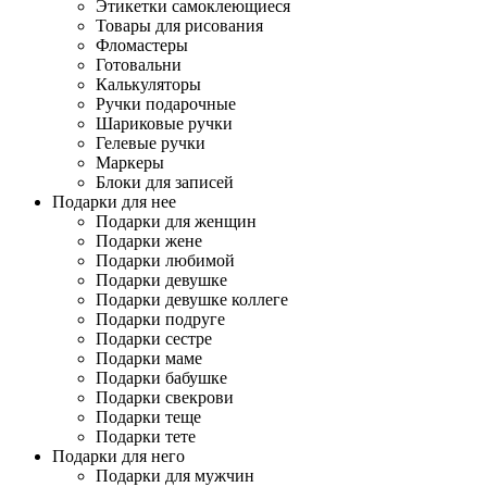
Этикетки самоклеющиеся
Товары для рисования
Фломастеры
Готовальни
Калькуляторы
Ручки подарочные
Шариковые ручки
Гелевые ручки
Маркеры
Блоки для записей
Подарки для нее
Подарки для женщин
Подарки жене
Подарки любимой
Подарки девушке
Подарки девушке коллеге
Подарки подруге
Подарки сестре
Подарки маме
Подарки бабушке
Подарки свекрови
Подарки теще
Подарки тете
Подарки для него
Подарки для мужчин