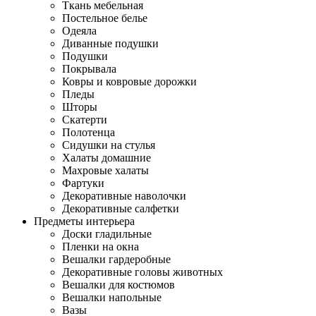
Ткань мебельная
Постельное белье
Одеяла
Диванные подушки
Подушки
Покрывала
Ковры и ковровые дорожки
Пледы
Шторы
Скатерти
Полотенца
Сидушки на стулья
Халаты домашние
Махровые халаты
Фартуки
Декоративные наволочки
Декоративные салфетки
Предметы интерьера
Доски гладильные
Пленки на окна
Вешалки гардеробные
Декоративные головы животных
Вешалки для костюмов
Вешалки напольные
Вазы