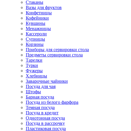
Стаканы
Вазы для фруктов
Конфетницы
Кофейники
Кувшины
Менажницы
Кассероли
Супницы
Корзины
Приборы для сервировки стола
Предметы сервировки стола
Тарелки
Турки
Фужеры
Хлебницы
Заварочные чайники
Посуда для чая
Штофы
Барная посуда
Посуда из белого фарфора
Темная посуда
Посуда в кредит
Однотонная посуда
Посуда в рассрочку
Пластиковая посуда