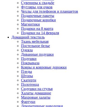
Сувениры к свадьбе
Футляры для очков
Чехлы для телефонов и планшетов
Подарочные пакеты
Подарочные коробки
Магнитики
Подарки на 8 марта
Подарки на 14 февраля
Домашний текстиль
Ткань мебельная
Постельное белье
Одеяла
Диванные подушки
Подушки
Покрывала
Ковры и ковровые дорожки
Пледы
Шторы
Скатерти
Полотенца
Сидушки на стулья
Халаты домашние
Махровые халаты
Фартуки
Декоративные наволочки