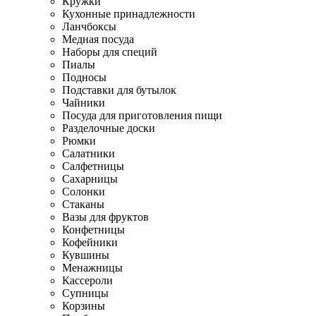
Кружки
Кухонные принадлежности
Ланчбоксы
Медная посуда
Наборы для специй
Пиалы
Подносы
Подставки для бутылок
Чайники
Посуда для приготовления пищи
Разделочные доски
Рюмки
Салатники
Салфетницы
Сахарницы
Солонки
Стаканы
Вазы для фруктов
Конфетницы
Кофейники
Кувшины
Менажницы
Кассероли
Супницы
Корзины