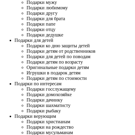
Подарки мужу
Подарки любимому
Подарки другу
Подарки для брата
Подарки папе
Подарки отцу
Подарки дедушке
Подарки для детей
Подарки ко дню защиты детей
Подарки детям от родственников
Подарки для детей по поводам
Подарки детям по возрасту
Оригинальные подарки детям
Игрушки в подарок детям
Подарки детям по стоимости
Подарки по интересам
Подарки госслужащему
Подарки домохозяйке
Подарки дачнику
Подарки шахматисту
Подарки рыбаку
Подарки верующим
Подарки христианам
Подарки на рождество
Подарки мусульманам