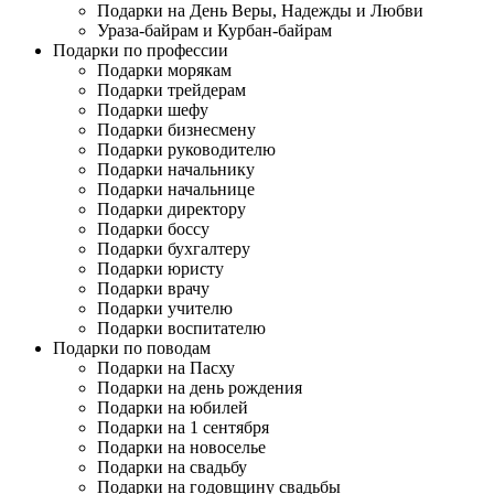
Подарки на День Веры, Надежды и Любви
Ураза-байрам и Курбан-байрам
Подарки по профессии
Подарки морякам
Подарки трейдерам
Подарки шефу
Подарки бизнесмену
Подарки руководителю
Подарки начальнику
Подарки начальнице
Подарки директору
Подарки боссу
Подарки бухгалтеру
Подарки юристу
Подарки врачу
Подарки учителю
Подарки воспитателю
Подарки по поводам
Подарки на Пасху
Подарки на день рождения
Подарки на юбилей
Подарки на 1 сентября
Подарки на новоселье
Подарки на свадьбу
Подарки на годовщину свадьбы