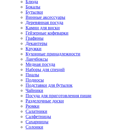
Блюда
Бокалы
Бутылки
Винные аксессуары
Деревянная посуда
Камни для виски
Гейзерные кофеварки
Графины
Декантеры
Кружки
Кухонные принадлежности
Ланчбоксы
Медная посуда
Наборы для специй
Пиалы
Подносы
Подставки для бутылок
Чайники
Посуда для приготовления пищи
Разделочные доски
Рюмки
Салатники
Салфетницы
Сахарницы
Солонки