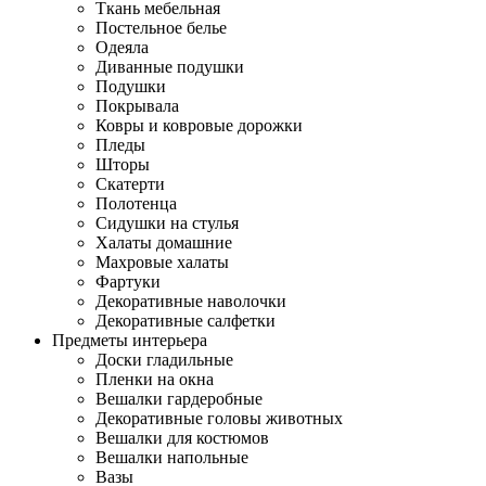
Ткань мебельная
Постельное белье
Одеяла
Диванные подушки
Подушки
Покрывала
Ковры и ковровые дорожки
Пледы
Шторы
Скатерти
Полотенца
Сидушки на стулья
Халаты домашние
Махровые халаты
Фартуки
Декоративные наволочки
Декоративные салфетки
Предметы интерьера
Доски гладильные
Пленки на окна
Вешалки гардеробные
Декоративные головы животных
Вешалки для костюмов
Вешалки напольные
Вазы