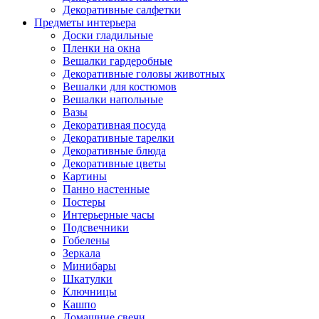
Декоративные салфетки
Предметы интерьера
Доски гладильные
Пленки на окна
Вешалки гардеробные
Декоративные головы животных
Вешалки для костюмов
Вешалки напольные
Вазы
Декоративная посуда
Декоративные тарелки
Декоративные блюда
Декоративные цветы
Картины
Панно настенные
Постеры
Интерьерные часы
Подсвечники
Гобелены
Зеркала
Минибары
Шкатулки
Ключницы
Кашпо
Домашние свечи