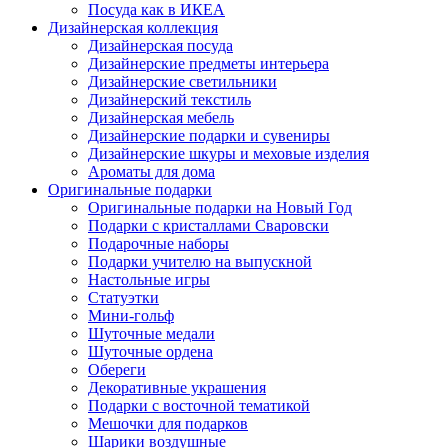
Посуда как в ИКЕА
Дизайнерская коллекция
Дизайнерская посуда
Дизайнерские предметы интерьера
Дизайнерские светильники
Дизайнерский текстиль
Дизайнерская мебель
Дизайнерские подарки и сувениры
Дизайнерские шкуры и меховые изделия
Ароматы для дома
Оригинальные подарки
Оригинальные подарки на Новый Год
Подарки с кристаллами Сваровски
Подарочные наборы
Подарки учителю на выпускной
Настольные игры
Статуэтки
Мини-гольф
Шуточные медали
Шуточные ордена
Обереги
Декоративные украшения
Подарки с восточной тематикой
Мешочки для подарков
Шарики воздушные