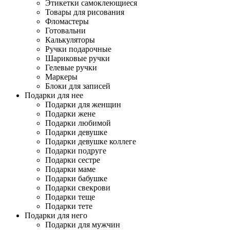
Этикетки самоклеющиеся
Товары для рисования
Фломастеры
Готовальни
Калькуляторы
Ручки подарочные
Шариковые ручки
Гелевые ручки
Маркеры
Блоки для записей
Подарки для нее
Подарки для женщин
Подарки жене
Подарки любимой
Подарки девушке
Подарки девушке коллеге
Подарки подруге
Подарки сестре
Подарки маме
Подарки бабушке
Подарки свекрови
Подарки теще
Подарки тете
Подарки для него
Подарки для мужчин