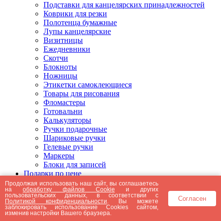
Подставки для канцелярских принадлежностей
Коврики для резки
Полотенца бумажные
Лупы канцелярские
Визитницы
Ежедневники
Скотчи
Блокноты
Ножницы
Этикетки самоклеющиеся
Товары для рисования
Фломастеры
Готовальни
Калькуляторы
Ручки подарочные
Шариковые ручки
Гелевые ручки
Маркеры
Блоки для записей
Подарки по цене
Подарки от 5000 рублей
Продолжая использовать наш сайт, вы соглашаетесь
на
обработку файлов Cookie
и других
Подарки до 5000 рублей
пользовательских данных, в соответствии с
Согласен
Подарки до 3000 рублей
Политикой конфиденциальности
. Вы можете
заблокировать использование Cookies сайтом,
Подарки до 2000 рублей
изменив настройки Вашего браузера.
Подарки до 1000 рублей