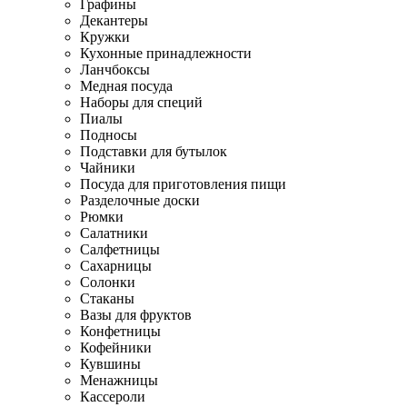
Графины
Декантеры
Кружки
Кухонные принадлежности
Ланчбоксы
Медная посуда
Наборы для специй
Пиалы
Подносы
Подставки для бутылок
Чайники
Посуда для приготовления пищи
Разделочные доски
Рюмки
Салатники
Салфетницы
Сахарницы
Солонки
Стаканы
Вазы для фруктов
Конфетницы
Кофейники
Кувшины
Менажницы
Кассероли