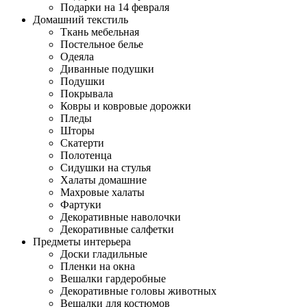
Подарки на 14 февраля
Домашний текстиль
Ткань мебельная
Постельное белье
Одеяла
Диванные подушки
Подушки
Покрывала
Ковры и ковровые дорожки
Пледы
Шторы
Скатерти
Полотенца
Сидушки на стулья
Халаты домашние
Махровые халаты
Фартуки
Декоративные наволочки
Декоративные салфетки
Предметы интерьера
Доски гладильные
Пленки на окна
Вешалки гардеробные
Декоративные головы животных
Вешалки для костюмов