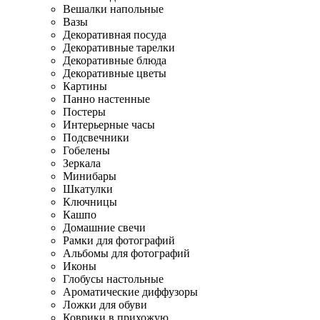
Вешалки напольные
Вазы
Декоративная посуда
Декоративные тарелки
Декоративные блюда
Декоративные цветы
Картины
Панно настенные
Постеры
Интерьерные часы
Подсвечники
Гобелены
Зеркала
Минибары
Шкатулки
Ключницы
Кашпо
Домашние свечи
Рамки для фотографий
Альбомы для фотографий
Иконы
Глобусы настольные
Ароматические диффузоры
Ложки для обуви
Коврики в прихожую