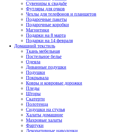
Сувениры к свадьбе
Футляры для очков
Чехлы для телефонов и планшетов
Подарочные пакеты
Подарочные коробки
Магнитики
Подарки на 8 марта
Подарки на 14 февраля
Домашний текстиль
Ткань мебельная
Постельное белье
Одеяла
Диванные подушки
Подушки
Покрывала
Ковры и ковровые дорожки
Пледы
Шторы
Скатерти
Полотенца
Сидушки на стулья
Халаты домашние
Махровые халаты
Фартуки
Декоративные наволочки