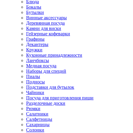
Блюда
Бокалы
Бутылки
Винные аксессуары
Деревянная посуда
Камни для виски
Гейзерные кофеварки
Графины
Декантеры
Кружки
Кухонные принадлежности
Ланчбоксы
Медная посуда
Наборы для специй
Пиалы
Подносы
Подставки для бутылок
Чайники
Посуда для приготовления пищи
Разделочные доски
Рюмки
Салатники
Салфетницы
Сахарницы
Солонки