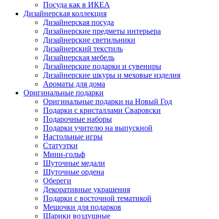
Посуда как в ИКЕА
Дизайнерская коллекция
Дизайнерская посуда
Дизайнерские предметы интерьера
Дизайнерские светильники
Дизайнерский текстиль
Дизайнерская мебель
Дизайнерские подарки и сувениры
Дизайнерские шкуры и меховые изделия
Ароматы для дома
Оригинальные подарки
Оригинальные подарки на Новый Год
Подарки с кристаллами Сваровски
Подарочные наборы
Подарки учителю на выпускной
Настольные игры
Статуэтки
Мини-гольф
Шуточные медали
Шуточные ордена
Обереги
Декоративные украшения
Подарки с восточной тематикой
Мешочки для подарков
Шарики воздушные