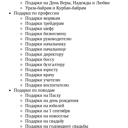
Подарки на День Веры, Надежды и Любви
Ураза-байрам и Курбан-байрам
Подарки по профессии
Подарки морякам
Подарки трейдерам
Подарки шефу
Подарки бизнесмену
Подарки руководителю
Подарки начальнику
Подарки начальнице
Подарки директору
Подарки боссу
Подарки бухгалтеру
Подарки юристу
Подарки врачу
Подарки учителю
Подарки воспитателю
Подарки по поводам
Подарки на Пасху
Подарки на день рождения
Подарки на юбилей
Подарки на 1 сентября
Подарки на новоселье
Подарки на свадьбу
Подарки на годовщину свадьбы