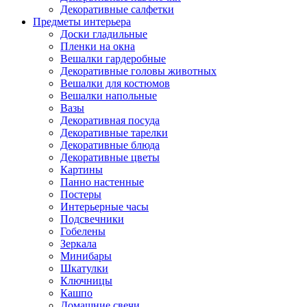
Декоративные салфетки
Предметы интерьера
Доски гладильные
Пленки на окна
Вешалки гардеробные
Декоративные головы животных
Вешалки для костюмов
Вешалки напольные
Вазы
Декоративная посуда
Декоративные тарелки
Декоративные блюда
Декоративные цветы
Картины
Панно настенные
Постеры
Интерьерные часы
Подсвечники
Гобелены
Зеркала
Минибары
Шкатулки
Ключницы
Кашпо
Домашние свечи