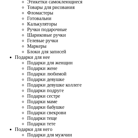
Этикетки самоклеющиеся
Товары для рисования
Фломастеры
Готовальни
Калькуляторы
Ручки подарочные
Шариковые ручки
Гелевые ручки
Маркеры
Блоки для записей
Подарки для нее
Подарки для женщин
Подарки жене
Подарки любимой
Подарки девушке
Подарки девушке коллеге
Подарки подруге
Подарки сестре
Подарки маме
Подарки бабушке
Подарки свекрови
Подарки теще
Подарки тете
Подарки для него
Подарки для мужчин