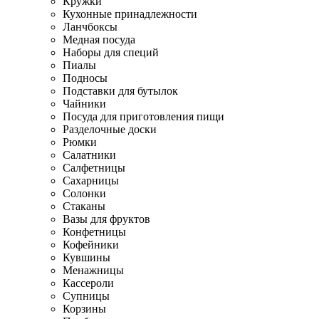
Кружки
Кухонные принадлежности
Ланчбоксы
Медная посуда
Наборы для специй
Пиалы
Подносы
Подставки для бутылок
Чайники
Посуда для приготовления пищи
Разделочные доски
Рюмки
Салатники
Салфетницы
Сахарницы
Солонки
Стаканы
Вазы для фруктов
Конфетницы
Кофейники
Кувшины
Менажницы
Кассероли
Супницы
Корзины