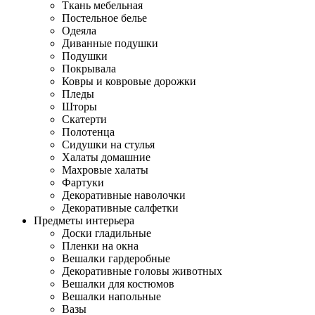
Ткань мебельная
Постельное белье
Одеяла
Диванные подушки
Подушки
Покрывала
Ковры и ковровые дорожки
Пледы
Шторы
Скатерти
Полотенца
Сидушки на стулья
Халаты домашние
Махровые халаты
Фартуки
Декоративные наволочки
Декоративные салфетки
Предметы интерьера
Доски гладильные
Пленки на окна
Вешалки гардеробные
Декоративные головы животных
Вешалки для костюмов
Вешалки напольные
Вазы