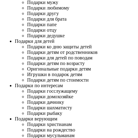
Подарки мужу
Подарки любимому
Подарки другу
Подарки для брата
Подарки папе
Подарки отцу
Подарки дедушке
Подарки для детей
Подарки ко дню защиты детей
Подарки детям от родственников
Подарки для детей по поводам
Подарки детям по возрасту
Оригинальные подарки детям
Игрушки в подарок детям
Подарки детям по стоимости
Подарки по интересам
Подарки госслужащему
Подарки домохозяйке
Подарки дачнику
Подарки шахматисту
Подарки рыбаку
Подарки верующим
Подарки христианам
Подарки на рождество
Подарки мусульманам