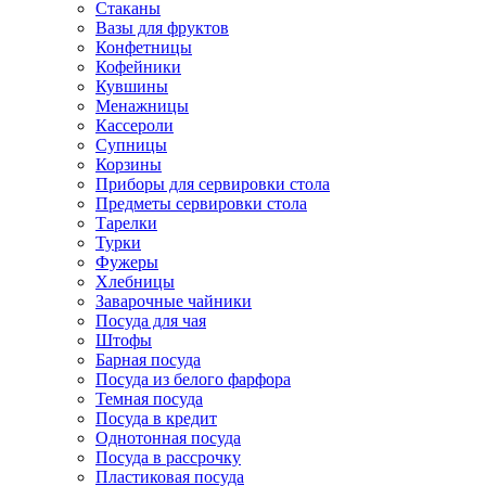
Стаканы
Вазы для фруктов
Конфетницы
Кофейники
Кувшины
Менажницы
Кассероли
Супницы
Корзины
Приборы для сервировки стола
Предметы сервировки стола
Тарелки
Турки
Фужеры
Хлебницы
Заварочные чайники
Посуда для чая
Штофы
Барная посуда
Посуда из белого фарфора
Темная посуда
Посуда в кредит
Однотонная посуда
Посуда в рассрочку
Пластиковая посуда