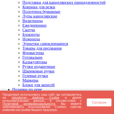
Подставки для канцелярских принадлежностей
Коврики для резки
Полотенца бумажные
Лупы канцелярские
Визитницы
Ежедневники
Скотчи
Блокноты
Ножницы
Этикетки самоклеющиеся
Товары для рисования
Фломастеры
Готовальни
Калькуляторы
Ручки подарочные
Шариковые ручки
Гелевые ручки
Маркеры
Блоки для записей
Подарки по цене
Подарки от 5000 рублей
Продолжая использовать наш сайт, вы соглашаетесь
на
обработку файлов Cookie
и других
Подарки до 5000 рублей
пользовательских данных, в соответствии с
Согласен
Подарки до 3000 рублей
Политикой конфиденциальности
. Вы можете
заблокировать использование Cookies сайтом,
Подарки до 2000 рублей
изменив настройки Вашего браузера.
Подарки до 1000 рублей