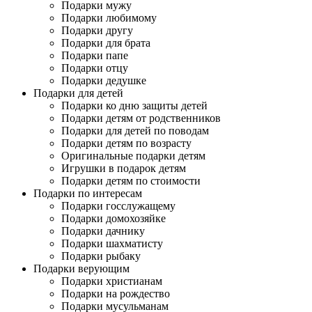
Подарки мужу
Подарки любимому
Подарки другу
Подарки для брата
Подарки папе
Подарки отцу
Подарки дедушке
Подарки для детей
Подарки ко дню защиты детей
Подарки детям от родственников
Подарки для детей по поводам
Подарки детям по возрасту
Оригинальные подарки детям
Игрушки в подарок детям
Подарки детям по стоимости
Подарки по интересам
Подарки госслужащему
Подарки домохозяйке
Подарки дачнику
Подарки шахматисту
Подарки рыбаку
Подарки верующим
Подарки христианам
Подарки на рождество
Подарки мусульманам