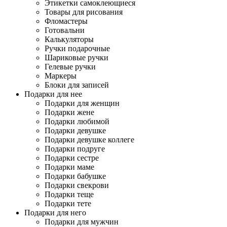
Этикетки самоклеющиеся
Товары для рисования
Фломастеры
Готовальни
Калькуляторы
Ручки подарочные
Шариковые ручки
Гелевые ручки
Маркеры
Блоки для записей
Подарки для нее
Подарки для женщин
Подарки жене
Подарки любимой
Подарки девушке
Подарки девушке коллеге
Подарки подруге
Подарки сестре
Подарки маме
Подарки бабушке
Подарки свекрови
Подарки теще
Подарки тете
Подарки для него
Подарки для мужчин