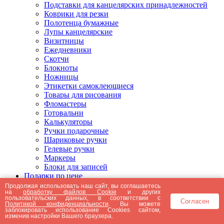
Подставки для канцелярских принадлежностей
Коврики для резки
Полотенца бумажные
Лупы канцелярские
Визитницы
Ежедневники
Скотчи
Блокноты
Ножницы
Этикетки самоклеющиеся
Товары для рисования
Фломастеры
Готовальни
Калькуляторы
Ручки подарочные
Шариковые ручки
Гелевые ручки
Маркеры
Блоки для записей
Подарки по цене
Подарки от 5000 рублей
Продолжая использовать наш сайт, вы соглашаетесь
на
обработку файлов Cookie
и других
Подарки до 5000 рублей
пользовательских данных, в соответствии с
Согласен
Подарки до 3000 рублей
Политикой конфиденциальности
. Вы можете
заблокировать использование Cookies сайтом,
Подарки до 2000 рублей
изменив настройки Вашего браузера.
Подарки до 1000 рублей