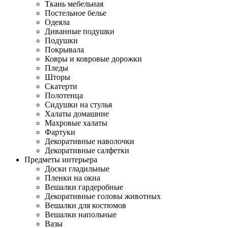
Ткань мебельная
Постельное белье
Одеяла
Диванные подушки
Подушки
Покрывала
Ковры и ковровые дорожки
Пледы
Шторы
Скатерти
Полотенца
Сидушки на стулья
Халаты домашние
Махровые халаты
Фартуки
Декоративные наволочки
Декоративные салфетки
Предметы интерьера
Доски гладильные
Пленки на окна
Вешалки гардеробные
Декоративные головы животных
Вешалки для костюмов
Вешалки напольные
Вазы