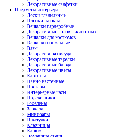
Декоративные салфетки
Предметы интерьера
Доски гладильные
Пленки на окна
Вешалки гардеробные
Декоративные головы животных
Вешалки для костюмов
Вешалки напольные
Вазы
Декоративная посуда
Декоративные тарелки
Декоративные блюда
Декоративные цветы
Картины
Панно настенные
Постеры
Интерьерные часы
Подсвечники
Гобелены
Зеркала
Минибары
Шкатулки
Ключницы
Кашпо
Домашние свечи