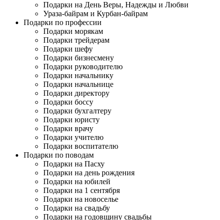
Подарки на День Веры, Надежды и Любви
Ураза-байрам и Курбан-байрам
Подарки по профессии
Подарки морякам
Подарки трейдерам
Подарки шефу
Подарки бизнесмену
Подарки руководителю
Подарки начальнику
Подарки начальнице
Подарки директору
Подарки боссу
Подарки бухгалтеру
Подарки юристу
Подарки врачу
Подарки учителю
Подарки воспитателю
Подарки по поводам
Подарки на Пасху
Подарки на день рождения
Подарки на юбилей
Подарки на 1 сентября
Подарки на новоселье
Подарки на свадьбу
Подарки на годовщину свадьбы