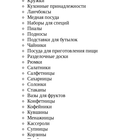
Кружки
Кухонные принадлежности
Ланчбоксы
Медная посуда
Наборы для специй
Пиалы
Подносы
Подставки для бутылок
Чайники
Посуда для приготовления пищи
Разделочные доски
Рюмки
Салатники
Салфетницы
Сахарницы
Солонки
Стаканы
Вазы для фруктов
Конфетницы
Кофейники
Кувшины
Менажницы
Кассероли
Супницы
Корзины