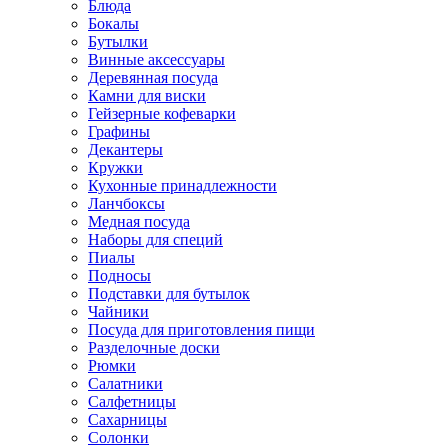
Блюда
Бокалы
Бутылки
Винные аксессуары
Деревянная посуда
Камни для виски
Гейзерные кофеварки
Графины
Декантеры
Кружки
Кухонные принадлежности
Ланчбоксы
Медная посуда
Наборы для специй
Пиалы
Подносы
Подставки для бутылок
Чайники
Посуда для приготовления пищи
Разделочные доски
Рюмки
Салатники
Салфетницы
Сахарницы
Солонки