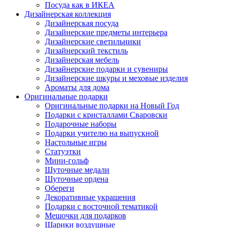
Посуда как в ИКЕА
Дизайнерская коллекция
Дизайнерская посуда
Дизайнерские предметы интерьера
Дизайнерские светильники
Дизайнерский текстиль
Дизайнерская мебель
Дизайнерские подарки и сувениры
Дизайнерские шкуры и меховые изделия
Ароматы для дома
Оригинальные подарки
Оригинальные подарки на Новый Год
Подарки с кристаллами Сваровски
Подарочные наборы
Подарки учителю на выпускной
Настольные игры
Статуэтки
Мини-гольф
Шуточные медали
Шуточные ордена
Обереги
Декоративные украшения
Подарки с восточной тематикой
Мешочки для подарков
Шарики воздушные