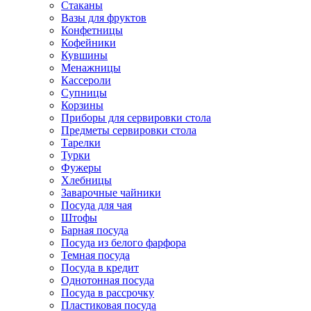
Стаканы
Вазы для фруктов
Конфетницы
Кофейники
Кувшины
Менажницы
Кассероли
Супницы
Корзины
Приборы для сервировки стола
Предметы сервировки стола
Тарелки
Турки
Фужеры
Хлебницы
Заварочные чайники
Посуда для чая
Штофы
Барная посуда
Посуда из белого фарфора
Темная посуда
Посуда в кредит
Однотонная посуда
Посуда в рассрочку
Пластиковая посуда