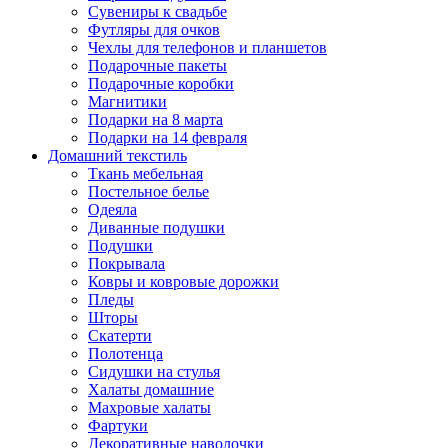
Сувениры к свадьбе
Футляры для очков
Чехлы для телефонов и планшетов
Подарочные пакеты
Подарочные коробки
Магнитики
Подарки на 8 марта
Подарки на 14 февраля
Домашний текстиль
Ткань мебельная
Постельное белье
Одеяла
Диванные подушки
Подушки
Покрывала
Ковры и ковровые дорожки
Пледы
Шторы
Скатерти
Полотенца
Сидушки на стулья
Халаты домашние
Махровые халаты
Фартуки
Декоративные наволочки