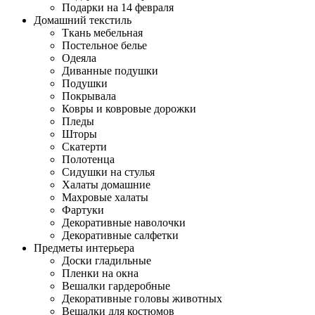
Подарки на 14 февраля
Домашний текстиль
Ткань мебельная
Постельное белье
Одеяла
Диванные подушки
Подушки
Покрывала
Ковры и ковровые дорожки
Пледы
Шторы
Скатерти
Полотенца
Сидушки на стулья
Халаты домашние
Махровые халаты
Фартуки
Декоративные наволочки
Декоративные салфетки
Предметы интерьера
Доски гладильные
Пленки на окна
Вешалки гардеробные
Декоративные головы животных
Вешалки для костюмов