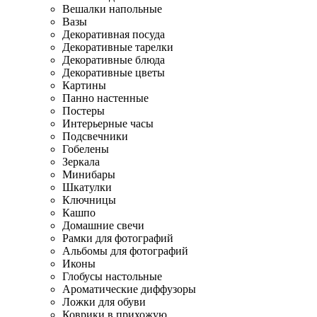
Вешалки напольные
Вазы
Декоративная посуда
Декоративные тарелки
Декоративные блюда
Декоративные цветы
Картины
Панно настенные
Постеры
Интерьерные часы
Подсвечники
Гобелены
Зеркала
Минибары
Шкатулки
Ключницы
Кашпо
Домашние свечи
Рамки для фотографий
Альбомы для фотографий
Иконы
Глобусы настольные
Ароматические диффузоры
Ложки для обуви
Коврики в прихожую