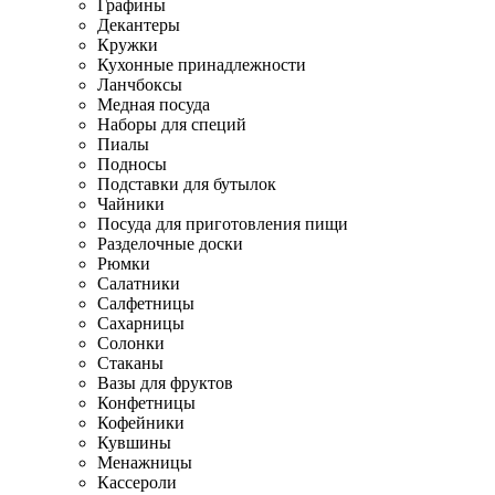
Графины
Декантеры
Кружки
Кухонные принадлежности
Ланчбоксы
Медная посуда
Наборы для специй
Пиалы
Подносы
Подставки для бутылок
Чайники
Посуда для приготовления пищи
Разделочные доски
Рюмки
Салатники
Салфетницы
Сахарницы
Солонки
Стаканы
Вазы для фруктов
Конфетницы
Кофейники
Кувшины
Менажницы
Кассероли