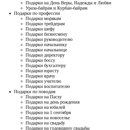
Подарки на День Веры, Надежды и Любви
Ураза-байрам и Курбан-байрам
Подарки по профессии
Подарки морякам
Подарки трейдерам
Подарки шефу
Подарки бизнесмену
Подарки руководителю
Подарки начальнику
Подарки начальнице
Подарки директору
Подарки боссу
Подарки бухгалтеру
Подарки юристу
Подарки врачу
Подарки учителю
Подарки воспитателю
Подарки по поводам
Подарки на Пасху
Подарки на день рождения
Подарки на юбилей
Подарки на 1 сентября
Подарки на новоселье
Подарки на свадьбу
Подарки на годовщину свадьбы