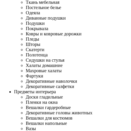
Ткань мебельная
Постельное белье
Одеяла
Диванные подушки
Подушки
Покрывала
Ковры и ковровые дорожки
Пледы
Шторы
Скатерти
Полотенца
Сидушки на стулья
Халаты домашние
Махровые халаты
Фартуки
Декоративные наволочки
Декоративные салфетки
Предметы интерьера
Доски гладильные
Пленки на окна
Вешалки гардеробные
Декоративные головы животных
Вешалки для костюмов
Вешалки напольные
Вазы