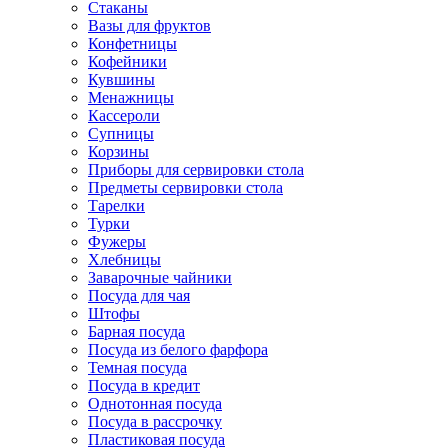
Стаканы
Вазы для фруктов
Конфетницы
Кофейники
Кувшины
Менажницы
Кассероли
Супницы
Корзины
Приборы для сервировки стола
Предметы сервировки стола
Тарелки
Турки
Фужеры
Хлебницы
Заварочные чайники
Посуда для чая
Штофы
Барная посуда
Посуда из белого фарфора
Темная посуда
Посуда в кредит
Однотонная посуда
Посуда в рассрочку
Пластиковая посуда