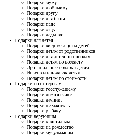
Подарки мужу
Подарки любимому
Подарки другу
Подарки для брата
Подарки папе
Подарки отцу
Подарки дедушке
Подарки для детей
Подарки ко дню защиты детей
Подарки детям от родственников
Подарки для детей по поводам
Подарки детям по возрасту
Оригинальные подарки детям
Игрушки в подарок детям
Подарки детям по стоимости
Подарки по интересам
Подарки госслужащему
Подарки домохозяйке
Подарки дачнику
Подарки шахматисту
Подарки рыбаку
Подарки верующим
Подарки христианам
Подарки на рождество
Подарки мусульманам