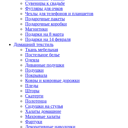
Сувениры к свадьбе
Футляры для очков
Чехлы для телефонов и планшетов
Подарочные пакеты
Подарочные коробки
Магнитики
Подарки на 8 марта
Подарки на 14 февраля
Домашний текстиль
Ткань мебельная
Постельное белье
Одеяла
Диванные подушки
Подушки
Покрывала
Ковры и ковровые дорожки
Пледы
Шторы
Скатерти
Полотенца
Сидушки на стулья
Халаты домашние
Махровые халаты
Фартуки
Декоративные наволочки