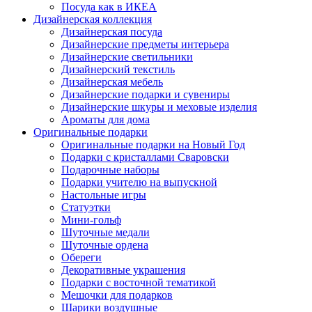
Посуда как в ИКЕА
Дизайнерская коллекция
Дизайнерская посуда
Дизайнерские предметы интерьера
Дизайнерские светильники
Дизайнерский текстиль
Дизайнерская мебель
Дизайнерские подарки и сувениры
Дизайнерские шкуры и меховые изделия
Ароматы для дома
Оригинальные подарки
Оригинальные подарки на Новый Год
Подарки с кристаллами Сваровски
Подарочные наборы
Подарки учителю на выпускной
Настольные игры
Статуэтки
Мини-гольф
Шуточные медали
Шуточные ордена
Обереги
Декоративные украшения
Подарки с восточной тематикой
Мешочки для подарков
Шарики воздушные