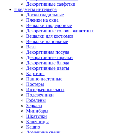
Декоративные салфетки
Предметы интерьера
Доски гладильные
Пленки на окна
Вешалки гардеробные
Декоративные головы животных
Вешалки для костюмов
Вешалки напольные
Вазы
Декоративная посуда
Декоративные тарелки
Декоративные блюда
Декоративные цветы
Картины
Панно настенные
Постеры
Интерьерные часы
Подсвечники
Гобелены
Зеркала
Минибары
Шкатулки
Ключницы
Кашпо
Домашние свечи