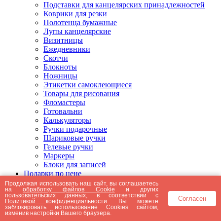
Подставки для канцелярских принадлежностей
Коврики для резки
Полотенца бумажные
Лупы канцелярские
Визитницы
Ежедневники
Скотчи
Блокноты
Ножницы
Этикетки самоклеющиеся
Товары для рисования
Фломастеры
Готовальни
Калькуляторы
Ручки подарочные
Шариковые ручки
Гелевые ручки
Маркеры
Блоки для записей
Подарки по цене
Подарки от 5000 рублей
Продолжая использовать наш сайт, вы соглашаетесь
на
обработку файлов Cookie
и других
Подарки до 5000 рублей
пользовательских данных, в соответствии с
Согласен
Подарки до 3000 рублей
Политикой конфиденциальности
. Вы можете
заблокировать использование Cookies сайтом,
Подарки до 2000 рублей
изменив настройки Вашего браузера.
Подарки до 1000 рублей