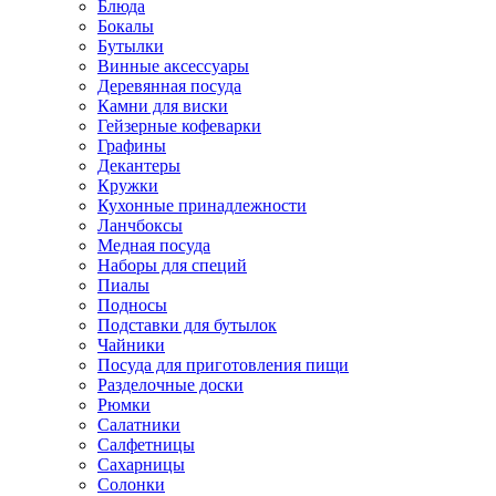
Блюда
Бокалы
Бутылки
Винные аксессуары
Деревянная посуда
Камни для виски
Гейзерные кофеварки
Графины
Декантеры
Кружки
Кухонные принадлежности
Ланчбоксы
Медная посуда
Наборы для специй
Пиалы
Подносы
Подставки для бутылок
Чайники
Посуда для приготовления пищи
Разделочные доски
Рюмки
Салатники
Салфетницы
Сахарницы
Солонки