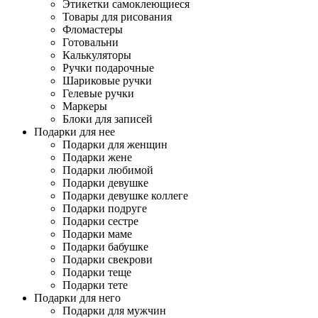
Этикетки самоклеющиеся
Товары для рисования
Фломастеры
Готовальни
Калькуляторы
Ручки подарочные
Шариковые ручки
Гелевые ручки
Маркеры
Блоки для записей
Подарки для нее
Подарки для женщин
Подарки жене
Подарки любимой
Подарки девушке
Подарки девушке коллеге
Подарки подруге
Подарки сестре
Подарки маме
Подарки бабушке
Подарки свекрови
Подарки теще
Подарки тете
Подарки для него
Подарки для мужчин