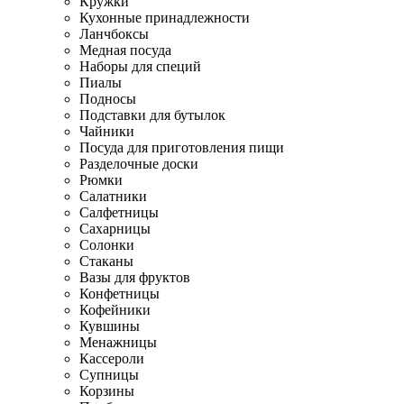
Кружки
Кухонные принадлежности
Ланчбоксы
Медная посуда
Наборы для специй
Пиалы
Подносы
Подставки для бутылок
Чайники
Посуда для приготовления пищи
Разделочные доски
Рюмки
Салатники
Салфетницы
Сахарницы
Солонки
Стаканы
Вазы для фруктов
Конфетницы
Кофейники
Кувшины
Менажницы
Кассероли
Супницы
Корзины