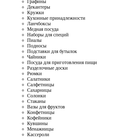
Графины
Декантеры
Кружки
Кухонные принадлежности
Ланчбоксы
Медная посуда
Наборы для специй
Пиалы
Подносы
Подставки для бутылок
Чайники
Посуда для приготовления пищи
Разделочные доски
Рюмки
Салатники
Салфетницы
Сахарницы
Солонки
Стаканы
Вазы для фруктов
Конфетницы
Кофейники
Кувшины
Менажницы
Кассероли