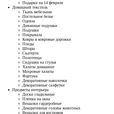
Подарки на 14 февраля
Домашний текстиль
Ткань мебельная
Постельное белье
Одеяла
Диванные подушки
Подушки
Покрывала
Ковры и ковровые дорожки
Пледы
Шторы
Скатерти
Полотенца
Сидушки на стулья
Халаты домашние
Махровые халаты
Фартуки
Декоративные наволочки
Декоративные салфетки
Предметы интерьера
Доски гладильные
Пленки на окна
Вешалки гардеробные
Декоративные головы животных
Вешалки для костюмов