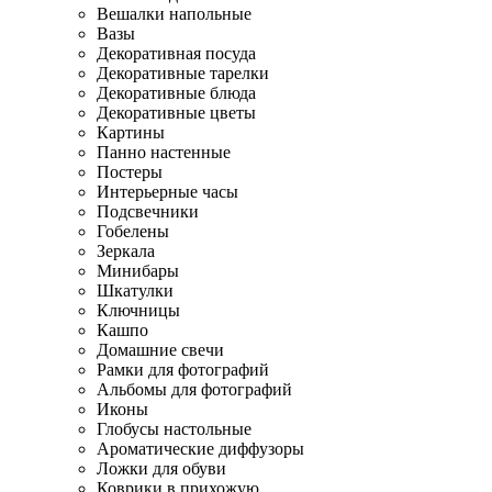
Вешалки напольные
Вазы
Декоративная посуда
Декоративные тарелки
Декоративные блюда
Декоративные цветы
Картины
Панно настенные
Постеры
Интерьерные часы
Подсвечники
Гобелены
Зеркала
Минибары
Шкатулки
Ключницы
Кашпо
Домашние свечи
Рамки для фотографий
Альбомы для фотографий
Иконы
Глобусы настольные
Ароматические диффузоры
Ложки для обуви
Коврики в прихожую