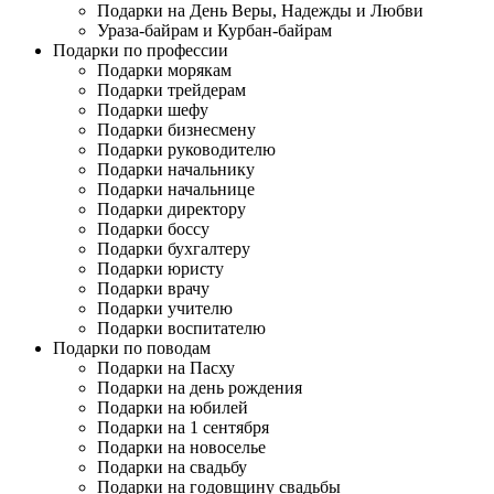
Подарки на День Веры, Надежды и Любви
Ураза-байрам и Курбан-байрам
Подарки по профессии
Подарки морякам
Подарки трейдерам
Подарки шефу
Подарки бизнесмену
Подарки руководителю
Подарки начальнику
Подарки начальнице
Подарки директору
Подарки боссу
Подарки бухгалтеру
Подарки юристу
Подарки врачу
Подарки учителю
Подарки воспитателю
Подарки по поводам
Подарки на Пасху
Подарки на день рождения
Подарки на юбилей
Подарки на 1 сентября
Подарки на новоселье
Подарки на свадьбу
Подарки на годовщину свадьбы