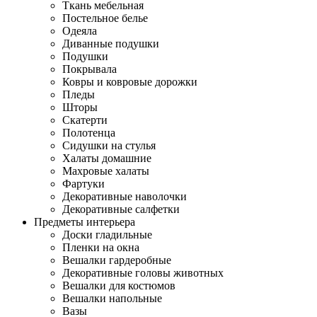
Ткань мебельная
Постельное белье
Одеяла
Диванные подушки
Подушки
Покрывала
Ковры и ковровые дорожки
Пледы
Шторы
Скатерти
Полотенца
Сидушки на стулья
Халаты домашние
Махровые халаты
Фартуки
Декоративные наволочки
Декоративные салфетки
Предметы интерьера
Доски гладильные
Пленки на окна
Вешалки гардеробные
Декоративные головы животных
Вешалки для костюмов
Вешалки напольные
Вазы