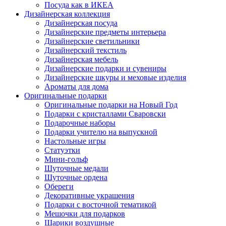
Посуда как в ИКЕА
Дизайнерская коллекция
Дизайнерская посуда
Дизайнерские предметы интерьера
Дизайнерские светильники
Дизайнерский текстиль
Дизайнерская мебель
Дизайнерские подарки и сувениры
Дизайнерские шкуры и меховые изделия
Ароматы для дома
Оригинальные подарки
Оригинальные подарки на Новый Год
Подарки с кристаллами Сваровски
Подарочные наборы
Подарки учителю на выпускной
Настольные игры
Статуэтки
Мини-гольф
Шуточные медали
Шуточные ордена
Обереги
Декоративные украшения
Подарки с восточной тематикой
Мешочки для подарков
Шарики воздушные