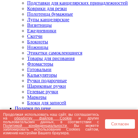
Подставки для канцелярских принадлежностей
Коврики для резки
Полотенца бумажные
Лупы канцелярские
Визитницы
Ежедневники
Скотчи
Блокноты
Ножницы
Этикетки самоклеющиеся
Товары для рисования
Фломастеры
Готовальни
Калькуляторы
Ручки подарочные
Шариковые ручки
Гелевые ручки
Маркеры
Блоки для записей
Подарки по цене
Подарки от 5000 рублей
Продолжая использовать наш сайт, вы соглашаетесь
на
обработку файлов Cookie
и других
Подарки до 5000 рублей
пользовательских данных, в соответствии с
Согласен
Подарки до 3000 рублей
Политикой конфиденциальности
. Вы можете
заблокировать использование Cookies сайтом,
Подарки до 2000 рублей
изменив настройки Вашего браузера.
Подарки до 1000 рублей