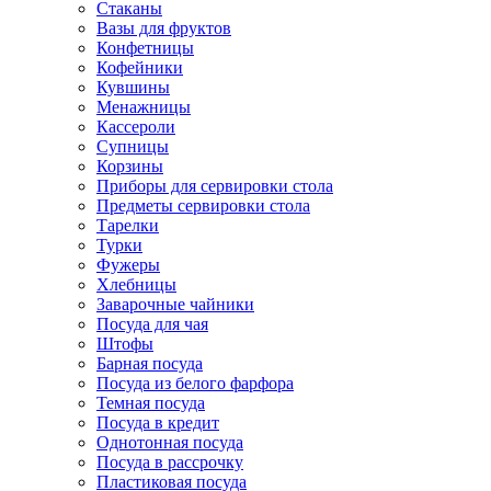
Стаканы
Вазы для фруктов
Конфетницы
Кофейники
Кувшины
Менажницы
Кассероли
Супницы
Корзины
Приборы для сервировки стола
Предметы сервировки стола
Тарелки
Турки
Фужеры
Хлебницы
Заварочные чайники
Посуда для чая
Штофы
Барная посуда
Посуда из белого фарфора
Темная посуда
Посуда в кредит
Однотонная посуда
Посуда в рассрочку
Пластиковая посуда