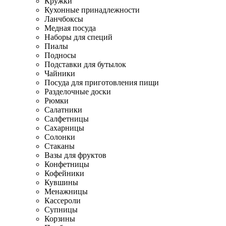
Кружки
Кухонные принадлежности
Ланчбоксы
Медная посуда
Наборы для специй
Пиалы
Подносы
Подставки для бутылок
Чайники
Посуда для приготовления пищи
Разделочные доски
Рюмки
Салатники
Салфетницы
Сахарницы
Солонки
Стаканы
Вазы для фруктов
Конфетницы
Кофейники
Кувшины
Менажницы
Кассероли
Супницы
Корзины