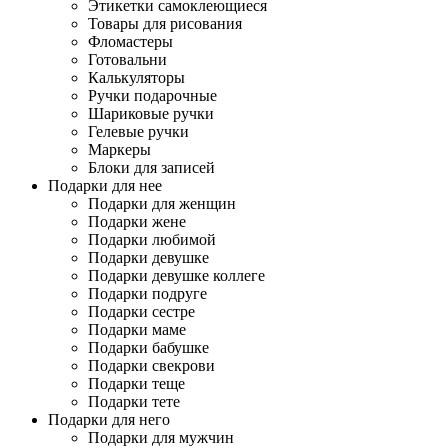
Этикетки самоклеющиеся
Товары для рисования
Фломастеры
Готовальни
Калькуляторы
Ручки подарочные
Шариковые ручки
Гелевые ручки
Маркеры
Блоки для записей
Подарки для нее
Подарки для женщин
Подарки жене
Подарки любимой
Подарки девушке
Подарки девушке коллеге
Подарки подруге
Подарки сестре
Подарки маме
Подарки бабушке
Подарки свекрови
Подарки теще
Подарки тете
Подарки для него
Подарки для мужчин