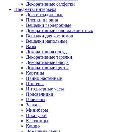
Декоративные салфетки
Предметы интерьера
Доски гладильные
Пленки на окна
Вешалки гардеробные
Декоративные головы животных
Вешалки для костюмов
Вешалки напольные
Вазы
Декоративная посуда
Декоративные тарелки
Декоративные блюда
Декоративные цветы
Картины
Панно настенные
Постеры
Интерьерные часы
Подсвечники
Гобелены
Зеркала
Минибары
Шкатулки
Ключницы
Кашпо
Домашние свечи