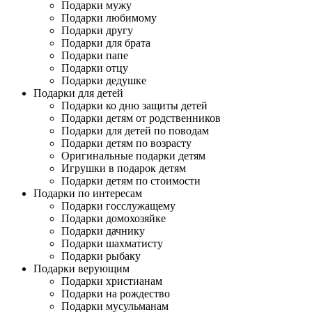
Подарки мужу
Подарки любимому
Подарки другу
Подарки для брата
Подарки папе
Подарки отцу
Подарки дедушке
Подарки для детей
Подарки ко дню защиты детей
Подарки детям от родственников
Подарки для детей по поводам
Подарки детям по возрасту
Оригинальные подарки детям
Игрушки в подарок детям
Подарки детям по стоимости
Подарки по интересам
Подарки госслужащему
Подарки домохозяйке
Подарки дачнику
Подарки шахматисту
Подарки рыбаку
Подарки верующим
Подарки христианам
Подарки на рождество
Подарки мусульманам