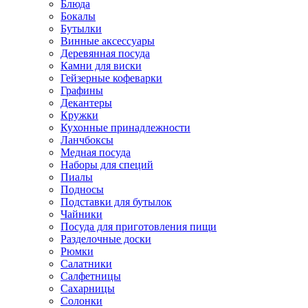
Блюда
Бокалы
Бутылки
Винные аксессуары
Деревянная посуда
Камни для виски
Гейзерные кофеварки
Графины
Декантеры
Кружки
Кухонные принадлежности
Ланчбоксы
Медная посуда
Наборы для специй
Пиалы
Подносы
Подставки для бутылок
Чайники
Посуда для приготовления пищи
Разделочные доски
Рюмки
Салатники
Салфетницы
Сахарницы
Солонки