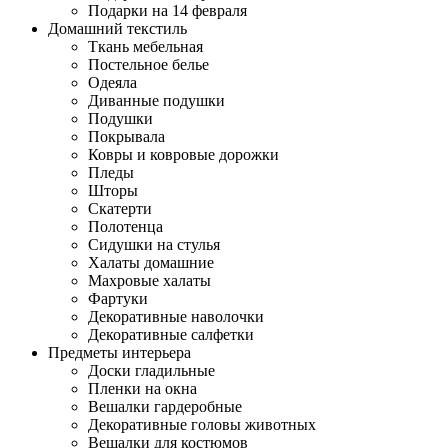
Подарки на 14 февраля
Домашний текстиль
Ткань мебельная
Постельное белье
Одеяла
Диванные подушки
Подушки
Покрывала
Ковры и ковровые дорожки
Пледы
Шторы
Скатерти
Полотенца
Сидушки на стулья
Халаты домашние
Махровые халаты
Фартуки
Декоративные наволочки
Декоративные салфетки
Предметы интерьера
Доски гладильные
Пленки на окна
Вешалки гардеробные
Декоративные головы животных
Вешалки для костюмов