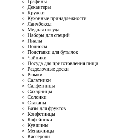
Графины
Декантеры
Кружки
Кухонные принадлежности
Ланчбоксы
Медная посуда
Наборы для специй
Пиалы
Подносы
Подставки для бутылок
Чайники
Посуда для приготовления пищи
Разделочные доски
Рюмки
Салатники
Салфетницы
Сахарницы
Солонки
Стаканы
Вазы для фруктов
Конфетницы
Кофейники
Кувшины
Менажницы
Кассероли