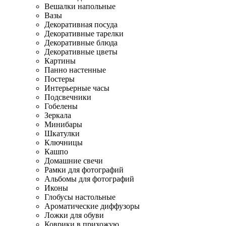
Вешалки напольные
Вазы
Декоративная посуда
Декоративные тарелки
Декоративные блюда
Декоративные цветы
Картины
Панно настенные
Постеры
Интерьерные часы
Подсвечники
Гобелены
Зеркала
Минибары
Шкатулки
Ключницы
Кашпо
Домашние свечи
Рамки для фотографий
Альбомы для фотографий
Иконы
Глобусы настольные
Ароматические диффузоры
Ложки для обуви
Коврики в прихожую