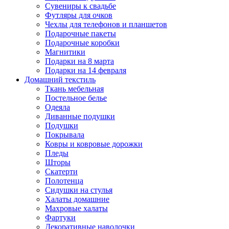
Сувениры к свадьбе
Футляры для очков
Чехлы для телефонов и планшетов
Подарочные пакеты
Подарочные коробки
Магнитики
Подарки на 8 марта
Подарки на 14 февраля
Домашний текстиль
Ткань мебельная
Постельное белье
Одеяла
Диванные подушки
Подушки
Покрывала
Ковры и ковровые дорожки
Пледы
Шторы
Скатерти
Полотенца
Сидушки на стулья
Халаты домашние
Махровые халаты
Фартуки
Декоративные наволочки