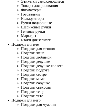
Этикетки самоклеющиеся
Товары для рисования
Фломастеры
Готовальни
Калькуляторы
Ручки подарочные
Шариковые ручки
Гелевые ручки
Маркеры
Блоки для записей
Подарки для нее
Подарки для женщин
Подарки жене
Подарки любимой
Подарки девушке
Подарки девушке коллеге
Подарки подруге
Подарки сестре
Подарки маме
Подарки бабушке
Подарки свекрови
Подарки теще
Подарки тете
Подарки для него
Подарки для мужчин