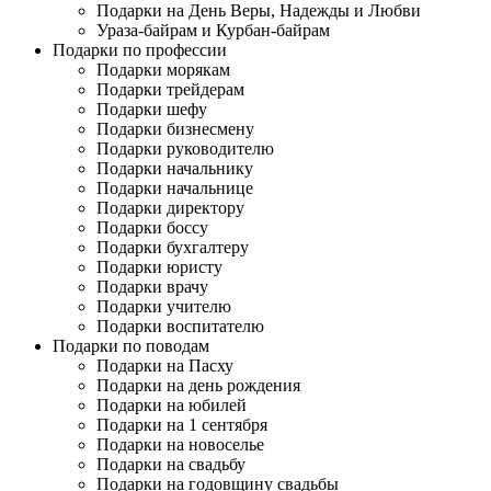
Подарки на День Веры, Надежды и Любви
Ураза-байрам и Курбан-байрам
Подарки по профессии
Подарки морякам
Подарки трейдерам
Подарки шефу
Подарки бизнесмену
Подарки руководителю
Подарки начальнику
Подарки начальнице
Подарки директору
Подарки боссу
Подарки бухгалтеру
Подарки юристу
Подарки врачу
Подарки учителю
Подарки воспитателю
Подарки по поводам
Подарки на Пасху
Подарки на день рождения
Подарки на юбилей
Подарки на 1 сентября
Подарки на новоселье
Подарки на свадьбу
Подарки на годовщину свадьбы