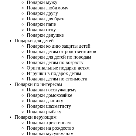
Подарки мужу
Подарки любимому
Подарки другу
Подарки для брата
Подарки папе
Подарки отцу
Подарки дедушке
Подарки для детей
Подарки ко дню защиты детей
Подарки детям от родственников
Подарки для детей по поводам
Подарки детям по возрасту
Оригинальные подарки детям
Игрушки в подарок детям
Подарки детям по стоимости
Подарки по интересам
Подарки госслужащему
Подарки домохозяйке
Подарки дачнику
Подарки шахматисту
Подарки рыбаку
Подарки верующим
Подарки христианам
Подарки на рождество
Подарки мусульманам