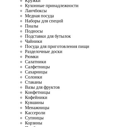
Кружки
Кухонные принадлежности
Ланчбоксы
Медная посуда
Наборы для специй
Пиалы
Подносы
Подставки для бутылок
Чайники
Посуда для приготовления пищи
Разделочные доски
Рюмки
Салатники
Салфетницы
Сахарницы
Солонки
Стаканы
Вазы для фруктов
Конфетницы
Кофейники
Кувшины
Менажницы
Кассероли
Супницы
Корзины