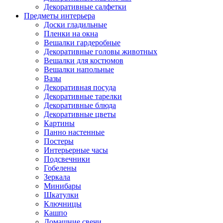
Декоративные салфетки
Предметы интерьера
Доски гладильные
Пленки на окна
Вешалки гардеробные
Декоративные головы животных
Вешалки для костюмов
Вешалки напольные
Вазы
Декоративная посуда
Декоративные тарелки
Декоративные блюда
Декоративные цветы
Картины
Панно настенные
Постеры
Интерьерные часы
Подсвечники
Гобелены
Зеркала
Минибары
Шкатулки
Ключницы
Кашпо
Домашние свечи