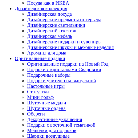
Посуда как в ИКЕА
Дизайнерская коллекция
Дизайнерская посуда
Дизайнерские предметы интерьера
Дизайнерские светильники
Дизайнерский текстиль
Дизайнерская мебель
Дизайнерские подарки и сувениры
Дизайнерские шкуры и меховые изделия
Ароматы для дома
Оригинальные подарки
Оригинальные подарки на Новый Год
Подарки с кристаллами Сваровски
Подарочные наборы
Подарки учителю на выпускной
Настольные игры
Статуэтки
Мини-гольф
Шуточные медали
Шуточные ордена
Обереги
Декоративные украшения
Подарки с восточной тематикой
Мешочки для подарков
Шарики воздушные