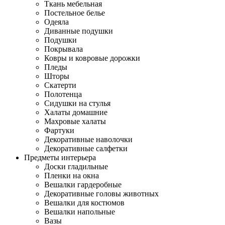
Ткань мебельная
Постельное белье
Одеяла
Диванные подушки
Подушки
Покрывала
Ковры и ковровые дорожки
Пледы
Шторы
Скатерти
Полотенца
Сидушки на стулья
Халаты домашние
Махровые халаты
Фартуки
Декоративные наволочки
Декоративные салфетки
Предметы интерьера
Доски гладильные
Пленки на окна
Вешалки гардеробные
Декоративные головы животных
Вешалки для костюмов
Вешалки напольные
Вазы