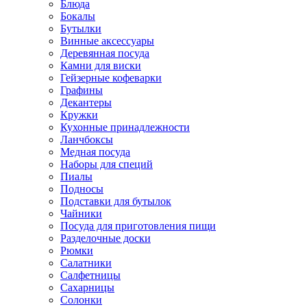
Блюда
Бокалы
Бутылки
Винные аксессуары
Деревянная посуда
Камни для виски
Гейзерные кофеварки
Графины
Декантеры
Кружки
Кухонные принадлежности
Ланчбоксы
Медная посуда
Наборы для специй
Пиалы
Подносы
Подставки для бутылок
Чайники
Посуда для приготовления пищи
Разделочные доски
Рюмки
Салатники
Салфетницы
Сахарницы
Солонки