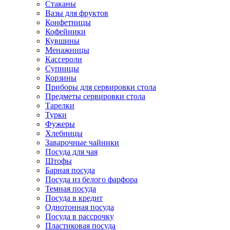
Стаканы
Вазы для фруктов
Конфетницы
Кофейники
Кувшины
Менажницы
Кассероли
Супницы
Корзины
Приборы для сервировки стола
Предметы сервировки стола
Тарелки
Турки
Фужеры
Хлебницы
Заварочные чайники
Посуда для чая
Штофы
Барная посуда
Посуда из белого фарфора
Темная посуда
Посуда в кредит
Однотонная посуда
Посуда в рассрочку
Пластиковая посуда