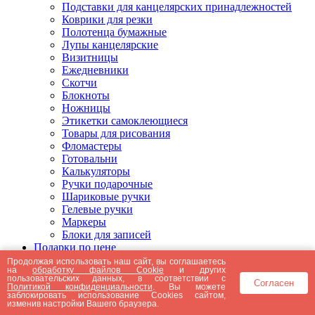
Подставки для канцелярских принадлежностей
Коврики для резки
Полотенца бумажные
Лупы канцелярские
Визитницы
Ежедневники
Скотчи
Блокноты
Ножницы
Этикетки самоклеющиеся
Товары для рисования
Фломастеры
Готовальни
Калькуляторы
Ручки подарочные
Шариковые ручки
Гелевые ручки
Маркеры
Блоки для записей
Подарки по цене
Подарки от 5000 рублей
Продолжая использовать наш сайт, вы соглашаетесь
на
обработку файлов Cookie
и других
Подарки до 5000 рублей
пользовательских данных, в соответствии с
Согласен
Подарки до 3000 рублей
Политикой конфиденциальности
. Вы можете
заблокировать использование Cookies сайтом,
Подарки до 2000 рублей
изменив настройки Вашего браузера.
Подарки до 1000 рублей