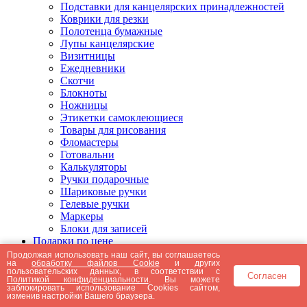
Подставки для канцелярских принадлежностей
Коврики для резки
Полотенца бумажные
Лупы канцелярские
Визитницы
Ежедневники
Скотчи
Блокноты
Ножницы
Этикетки самоклеющиеся
Товары для рисования
Фломастеры
Готовальни
Калькуляторы
Ручки подарочные
Шариковые ручки
Гелевые ручки
Маркеры
Блоки для записей
Подарки по цене
Подарки от 5000 рублей
Продолжая использовать наш сайт, вы соглашаетесь
на
обработку файлов Cookie
и других
Подарки до 5000 рублей
пользовательских данных, в соответствии с
Согласен
Подарки до 3000 рублей
Политикой конфиденциальности
. Вы можете
заблокировать использование Cookies сайтом,
Подарки до 2000 рублей
изменив настройки Вашего браузера.
Подарки до 1000 рублей