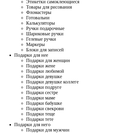
Этикетки самоклеющиеся
Товары для рисования
Фломастеры
Готовальни
Калькуляторы
Ручки подарочные
Шариковые ручки
Гелевые ручки
Маркеры
Блоки для записей
Подарки для нее
Подарки для женщин
Подарки жене
Подарки любимой
Подарки девушке
Подарки девушке коллеге
Подарки подруге
Подарки сестре
Подарки маме
Подарки бабушке
Подарки свекрови
Подарки теще
Подарки тете
Подарки для него
Подарки для мужчин