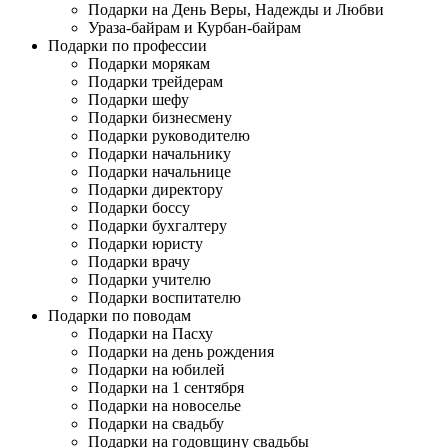
Подарки на День Веры, Надежды и Любви
Ураза-байрам и Курбан-байрам
Подарки по профессии
Подарки морякам
Подарки трейдерам
Подарки шефу
Подарки бизнесмену
Подарки руководителю
Подарки начальнику
Подарки начальнице
Подарки директору
Подарки боссу
Подарки бухгалтеру
Подарки юристу
Подарки врачу
Подарки учителю
Подарки воспитателю
Подарки по поводам
Подарки на Пасху
Подарки на день рождения
Подарки на юбилей
Подарки на 1 сентября
Подарки на новоселье
Подарки на свадьбу
Подарки на годовщину свадьбы