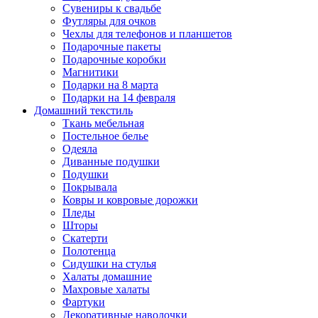
Сувениры к свадьбе
Футляры для очков
Чехлы для телефонов и планшетов
Подарочные пакеты
Подарочные коробки
Магнитики
Подарки на 8 марта
Подарки на 14 февраля
Домашний текстиль
Ткань мебельная
Постельное белье
Одеяла
Диванные подушки
Подушки
Покрывала
Ковры и ковровые дорожки
Пледы
Шторы
Скатерти
Полотенца
Сидушки на стулья
Халаты домашние
Махровые халаты
Фартуки
Декоративные наволочки