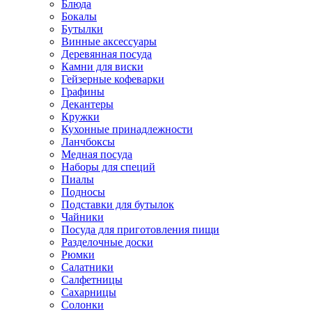
Блюда
Бокалы
Бутылки
Винные аксессуары
Деревянная посуда
Камни для виски
Гейзерные кофеварки
Графины
Декантеры
Кружки
Кухонные принадлежности
Ланчбоксы
Медная посуда
Наборы для специй
Пиалы
Подносы
Подставки для бутылок
Чайники
Посуда для приготовления пищи
Разделочные доски
Рюмки
Салатники
Салфетницы
Сахарницы
Солонки