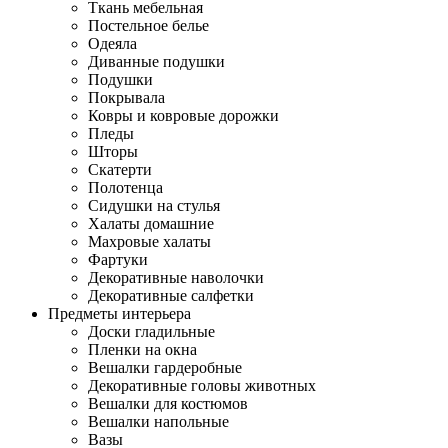
Ткань мебельная
Постельное белье
Одеяла
Диванные подушки
Подушки
Покрывала
Ковры и ковровые дорожки
Пледы
Шторы
Скатерти
Полотенца
Сидушки на стулья
Халаты домашние
Махровые халаты
Фартуки
Декоративные наволочки
Декоративные салфетки
Предметы интерьера
Доски гладильные
Пленки на окна
Вешалки гардеробные
Декоративные головы животных
Вешалки для костюмов
Вешалки напольные
Вазы