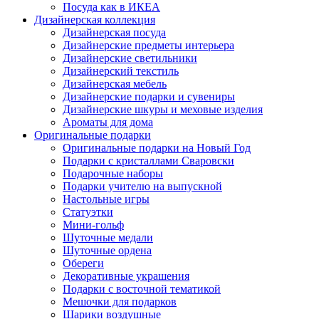
Посуда как в ИКЕА
Дизайнерская коллекция
Дизайнерская посуда
Дизайнерские предметы интерьера
Дизайнерские светильники
Дизайнерский текстиль
Дизайнерская мебель
Дизайнерские подарки и сувениры
Дизайнерские шкуры и меховые изделия
Ароматы для дома
Оригинальные подарки
Оригинальные подарки на Новый Год
Подарки с кристаллами Сваровски
Подарочные наборы
Подарки учителю на выпускной
Настольные игры
Статуэтки
Мини-гольф
Шуточные медали
Шуточные ордена
Обереги
Декоративные украшения
Подарки с восточной тематикой
Мешочки для подарков
Шарики воздушные