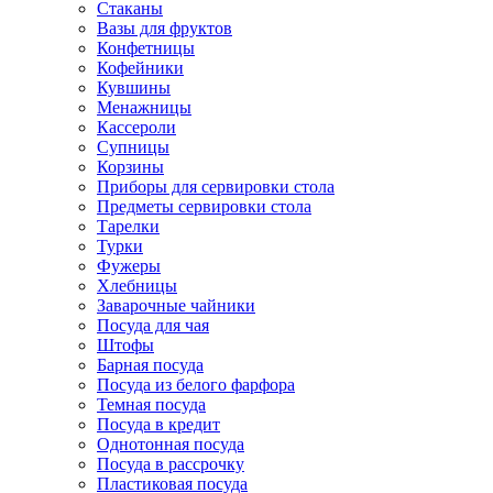
Стаканы
Вазы для фруктов
Конфетницы
Кофейники
Кувшины
Менажницы
Кассероли
Супницы
Корзины
Приборы для сервировки стола
Предметы сервировки стола
Тарелки
Турки
Фужеры
Хлебницы
Заварочные чайники
Посуда для чая
Штофы
Барная посуда
Посуда из белого фарфора
Темная посуда
Посуда в кредит
Однотонная посуда
Посуда в рассрочку
Пластиковая посуда