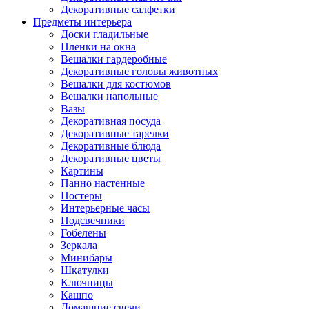
Декоративные салфетки
Предметы интерьера
Доски гладильные
Пленки на окна
Вешалки гардеробные
Декоративные головы животных
Вешалки для костюмов
Вешалки напольные
Вазы
Декоративная посуда
Декоративные тарелки
Декоративные блюда
Декоративные цветы
Картины
Панно настенные
Постеры
Интерьерные часы
Подсвечники
Гобелены
Зеркала
Минибары
Шкатулки
Ключницы
Кашпо
Домашние свечи