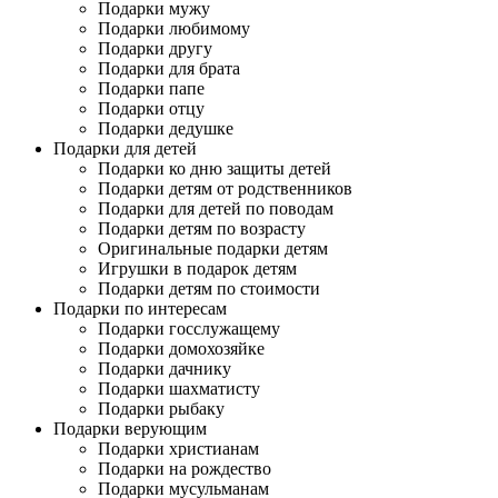
Подарки мужу
Подарки любимому
Подарки другу
Подарки для брата
Подарки папе
Подарки отцу
Подарки дедушке
Подарки для детей
Подарки ко дню защиты детей
Подарки детям от родственников
Подарки для детей по поводам
Подарки детям по возрасту
Оригинальные подарки детям
Игрушки в подарок детям
Подарки детям по стоимости
Подарки по интересам
Подарки госслужащему
Подарки домохозяйке
Подарки дачнику
Подарки шахматисту
Подарки рыбаку
Подарки верующим
Подарки христианам
Подарки на рождество
Подарки мусульманам