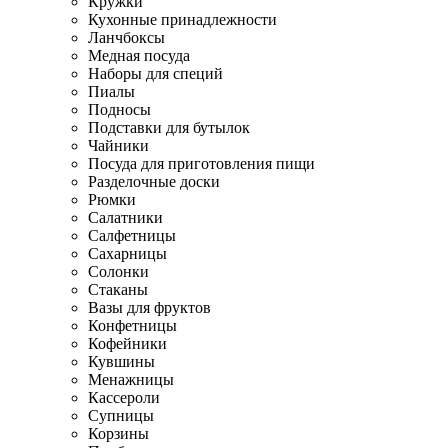
Кружки
Кухонные принадлежности
Ланчбоксы
Медная посуда
Наборы для специй
Пиалы
Подносы
Подставки для бутылок
Чайники
Посуда для приготовления пищи
Разделочные доски
Рюмки
Салатники
Салфетницы
Сахарницы
Солонки
Стаканы
Вазы для фруктов
Конфетницы
Кофейники
Кувшины
Менажницы
Кассероли
Супницы
Корзины